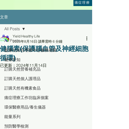
痛症理療
文章
All Posts
Yield Healthy Life
All Posts
2023年8月16日
讀畢需時 6 分鐘
健腦素(保護腦血管及神經細胞
盈康社綜合理療中心服務範圍
循環)
健康新知
已更新：
2024年11月14日
訂購天然營養補充品
訂購天然個人護理品
訂購天然有機素食品
痛症理療工作坊臨床個案
環保醫療用品/養生儀器
能量系列
預防醫學檢測