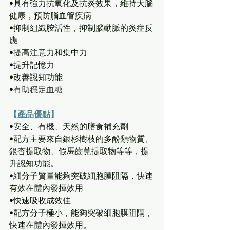
•具有強力抗氧化及抗炎效果，維持大腦
健康，預防腦血管疾病
•抑制組織胺活性，抑制腦動脈的炎症反
應
•提高注意力和集中力
•提升記憶力
•改善認知功能
•
有助穩定血糖
【產品優點】
•安全、有機、天然的膳食補充劑
•配方主要來自銀杉樹枝的多酚類物質、
銀杏提取物、假馬齒莧提取物等等，提
升認知功能。
•細分子質量能夠突破細胞膜阻隔，快速
有效在體內發揮效用
•快速吸收成效佳
•配方分子極小，能夠突破細胞膜阻隔，
快速在體內發揮效用。