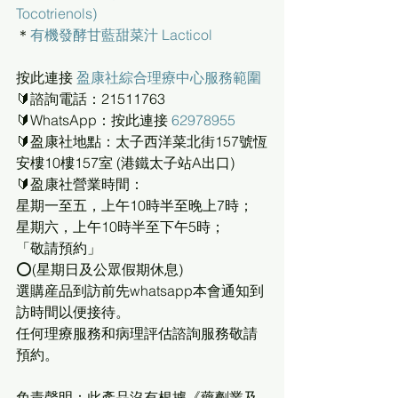
Tocotrienols)
＊
有機
發酵甘藍甜菜汁 Lacticol
按此連接 
盈康社綜合理療中心服務範圍
🔰諮詢電話：21511763
🔰WhatsApp：按此連接 
62978955
🔰盈康社地點：太子西洋菜北街157號恆
安樓10樓157室 (港鐵太子站A出口)
🔰盈康社營業時間：
星期一至五，上午10時半至晚上7時；
星期六，上午10時半至下午5時；
「敬請預約」
⭕(星期日及公眾假期休息)
選購産品到訪前先whatsapp本會通知到
訪時間以便接待。
任何理療服務和病理評估諮詢服務敬請
預約。
免責聲明：此產品沒有根據《藥劑業及