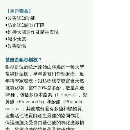
【用戶獲益】
•改善認知功能
•防止認知能力下降
•維持大腦運作及精神表現
•減少焦慮
•改善記憶
甚麼是銀杉樹枝？ 
銀杉是位於歐洲原始山林裏的一種大型
常綠針葉樹，早年曾被用作聖誕樹。近
年科學家發現：銀杉樹枝萃取富含天然
抗氧化物，當中70%是多酚，數量高達
36種，包括多種木脂素（Lignans）、類
黃酮（Flavonoids）和酚酸（Phenolic 
acids）；其他成分還有多醣和礦物質。
這些活性物質能產生最佳的協同作用，
保護細胞免受自由基促使的氧化應激損
害，發揮強勁的抗氧化及抗炎功效。