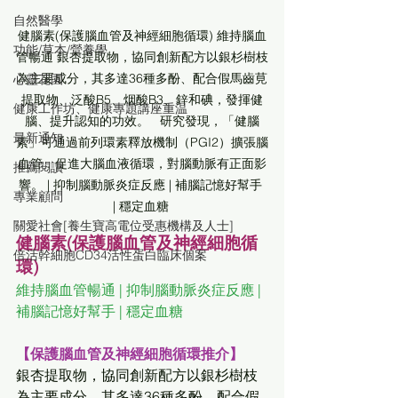
自然醫學
健腦素(保護腦血管及神經細胞循環) 維持腦血
功能/草本/營養學
管暢通 銀杏提取物，協同創新配方以銀杉樹枝
為主要成分，其多達36種多酚、配合假馬齒莧
心靈花園
提取物、泛酸B5、烟酸B3、鋅和碘，發揮健
健康工作坊、健康專題講座重温
腦、提升認知的功效。   研究發現，「健腦
最新通知
素」可通過前列環素釋放機制（PGI2）擴張腦
血管，促進大腦血液循環，對腦動脈有正面影
推薦閱讀
響。 | 抑制腦動脈炎症反應 | 補腦記憶好幫手 
專業顧問
| 穩定血糖 
關愛社會[養生寶高電位受惠機構及人士]
健腦素(保護腦血管及神經細胞循
倍活幹細胞CD34活性蛋白臨床個案
環)
維持腦血管暢通 | 抑制腦動脈炎症反應 | 
補腦記憶好幫手 | 穩定血糖
【保護腦血管及神經細胞循環推介】
銀杏提取物，協同創新配方以銀杉樹枝
為主要成分，其多達36種多酚、配合假