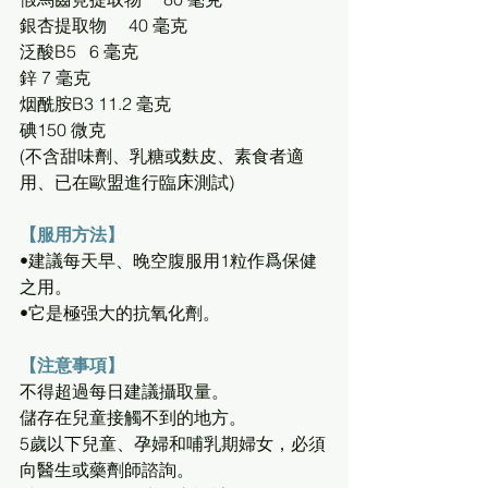
銀杏提取物     40 毫克
泛酸B5   6 毫克
鋅 7 毫克
烟酰胺B3 11.2 毫克
碘150 微克
(不含甜味劑、乳糖或麩皮、素食者適
用、已在歐盟進行臨床測試)
【服用方法】
•建議每天早、晚空腹服用1粒作爲保健
之用。
•它是極强大的抗氧化劑。
【注意事項】
不得超過每日建議攝取量。
儲存在兒童接觸不到的地方。
5歲以下兒童、孕婦和哺乳期婦女，必須
向醫生或藥劑師諮詢。