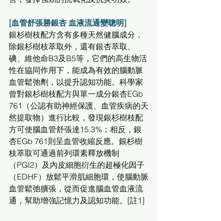
[血管舒張勝銀杏 血液流通變聰明]
銀杉樹枝配方含有多種天然健腦成分，
除銀杉樹枝萃取外，還有銀杏萃取、
碘、維他命B3及B5等，它們的高生物活
性在協同作用下，能成為有效的腦動脈
血管鬆弛劑，以提升認知功能。科學家
曾對銀杉樹枝配方與單一成分銀杏EGb 
761（公認有助神經保護、血管疾病的天
然提取物）進行比較，發現銀杉樹枝配
方可使腦血管舒張達15.3%；相反，銀
杏EGb 761則呈血管收縮反應。銀杉樹
枝萃取可通過前列環素釋放機制
（PGI2）及內皮細胞衍生的超極化因子
（EDHF）放鬆平滑肌細胞環，使腦動脈
血管鬆弛擴張，從而促進腦血管血液流
通，幫助增強記憶力及認知功能。[註1]