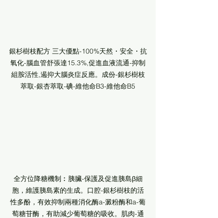
銀杉樹枝配方 三大優點-100%天然・安全・抗
氧化-腦血管舒張達15.3%,促進血液流通-抑制
組胺活性,遏抑大腦炎症反應。成份-銀杉樹枝
萃取-銀杏萃取-碘-維他命B3-維他命B5
全方位降糖機制︰胰臟-保護及促進胰島β細
胞，維護胰島素的生成。口腔-銀杉樹枝的活
性多酚，有效抑制兩種消化酶a-澱粉酶和a-葡
萄糖苷酶，有助減少葡萄糖的吸收。肌肉-通