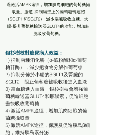
過激活AMPK途徑，增加肌肉細胞的葡萄糖攝
取量。腸道-抑制腸壁上的葡萄糖轉運體
(SGLT1 和SGLT2)，減少腸臟吸收血糖。大
腸-提升葡萄糖輸送器GLUT4的功能，增加細
胞吸收葡萄糖。
銀杉樹枝對糖尿病人效益：
1) 抑制兩種消化酶（α-澱粉酶和α-葡萄
糖苷酶），減少把食物分解作葡萄糖
2) 抑制分佈於小腸的SGLT1及腎臟的
SGLT2，阻止葡萄糖被吸收後進入血液
3) 當血糖進入血液，銀杉樹枝會增強葡
萄糖輸送器GLUT4和脂聯素，促進細胞
盡快吸收葡萄糖
4) 激活AMPK途徑，增加肌肉細胞的葡
萄糖攝取量
5) 激活AMPK途徑，保護及促進胰島β細
胞，維持胰島素分泌