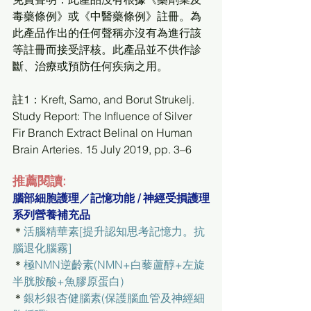
毒藥條例》或《中醫藥條例》註冊。為
此產品作出的任何聲稱亦沒有為進行該
等註冊而接受評核。此產品並不供作診
斷、治療或預防任何疾病之用。
註1：Kreft, Samo, and Borut Strukelj. 
Study Report: The Influence of Silver 
Fir Branch Extract Belinal on Human 
Brain Arteries. 15 July 2019, pp. 3–6
推薦閱讀:
腦部細胞護理／記憶功能 / 神經受損護理
系列營養補充品
＊
活腦精華素[提升認知思考記憶力。抗
腦退化腦霧]
＊
極NMN逆齡素(NMN+白藜蘆醇+左旋
半胱胺酸+魚膠原蛋白)
＊
銀杉銀杏健腦素(保護腦血管及神經細