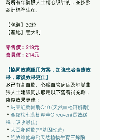
爲所有年齡段人士精心設計的，並按照
歐洲標準生産。
【包裝】30粒
【產地】意大利
零售價︰219元
會員價︰214元
【協同效應服用方案，加強患者食療效
果，康復效果更佳】
🌿已有高血脂、心腦血管病症及靜脈曲
張人士建議同步服用以下營養補充劑，
康復效果更佳
：
＊
納豆紅麴輔酶Q10 (天然血栓溶解劑)
＊
金縷梅七葉樹精華Circuven(長效緩
釋，吸收最佳)
＊
大豆卵磷脂(非基因改造)
＊
強效維他命E(天然植物生育三烯酚