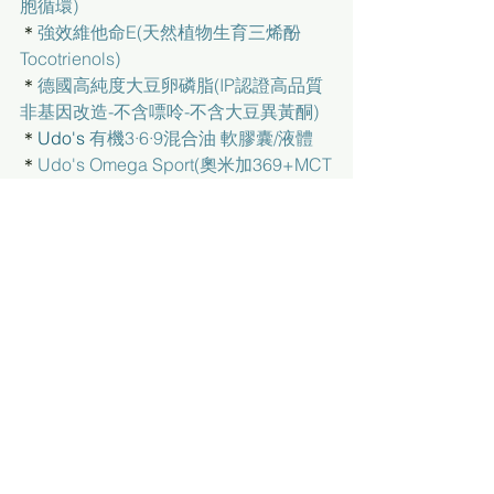
胞循環)
＊
強效維他命E(天然植物生育三烯酚
Tocotrienols)
＊
德國高純度大豆卵磷脂(IP認證高品質
非基因改造-不含嘌呤-不含大豆異黃酮)
＊
Udo's 
有機3·6·9混合油 軟膠囊/液體
＊
Udo's Omega Sport(奧米加369+MCT
油+薑黃+維生素D)
＊
強效抗氧化配方(7種超強抗氧化物質)
＊
天然抗氧素白藜蘆醇
＊
特級純沙棘油
＊
有機維生素B群益生菌綜合配方
＊ 
DDS-1®PLUS益生菌+酵素+益生源3
合1複方(國際專利配方)
推薦閱讀:
平衡血糖綜合護理系列營養補充品
＊
糖尿複合配方(植物胰島素)
＊
皇金肝4合1 深層排毒護肝草本配方