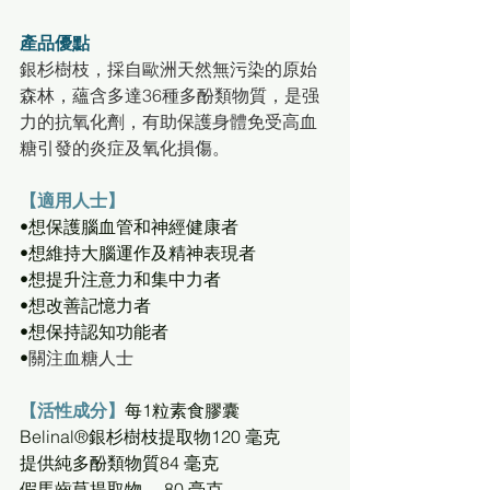
產品優點
銀杉樹枝，採自歐洲天然無污染的原始
森林，蘊含多達36種多酚類物質，是强
力的抗氧化劑，有助保護身體免受高血
糖引發的炎症及氧化損傷。
【適用人士】
•想保護腦血管和神經健康者
•想維持大腦運作及精神表現者
•想提升注意力和集中力者
•想改善記憶力者
•想保持認知功能者
•
關注血糖人士
【活性成分】
每1粒素食膠囊
Belinal®銀杉樹枝提取物120 毫克
提供純多酚類物質84 毫克
假馬齒莧提取物     80 毫克