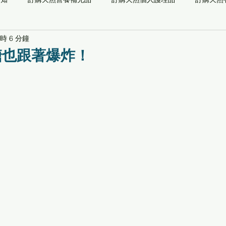
時 6 分鐘
儀器
能量系列
預防醫學檢測
自然醫學
功能/草本/
糖也跟著爆炸！
最新通知
推薦閱讀
專業顧問
關愛社會[養生寶高電位