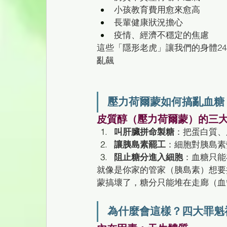
小孩教育費用愈來愈高
長輩健康狀況擔心
疫情、經濟不穩定的焦慮
這些「隱形老虎」讓我們的身體2
亂飆 
壓力荷爾蒙如何搞亂血糖
皮質醇（壓力荷爾蒙）的三
叫肝臟拼命製糖
：把蛋白質、
讓胰島素罷工
：細胞對胰島素
阻止糖分進入細胞
：血糖只能
就像是你家的管家（胰島素）想要
蒙搞壞了，糖分只能堆在走廊（血
為什麼會這樣？四大罪魁