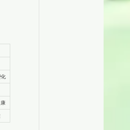
變化
健康
畫