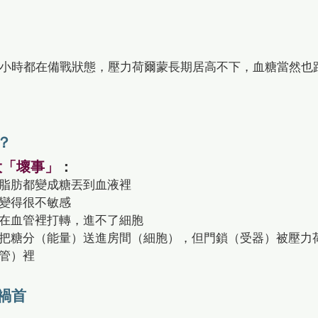
4小時都在備戰狀態，壓力荷爾蒙長期居高不下，血糖當然也
？
大「壞事」
：
脂肪都變成糖丟到血液裡
變得很不敏感
在血管裡打轉，進不了細胞
把糖分（能量）送進房間（細胞），但門鎖（受器）被壓力
管）裡
禍首