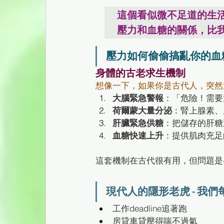
這個看似微不足道的生活
壓力和血糖的關係，比
壓力如何偷偷搞亂你的血
身體的古老求生機制
想像一下，如果你是古代人，突然
大腦緊急警報
：「危險！需要
荷爾蒙大量分泌
：腎上腺素、
肝臟緊急供糖
：把儲存的肝糖
血糖快速上升
：提供肌肉充足
這套機制在古代很有用，但問題是
現代人的隱形老虎 - 我
工作deadline追著跑
房貸車貸壓得喘不過氣