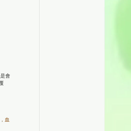
總是會
覆
，血