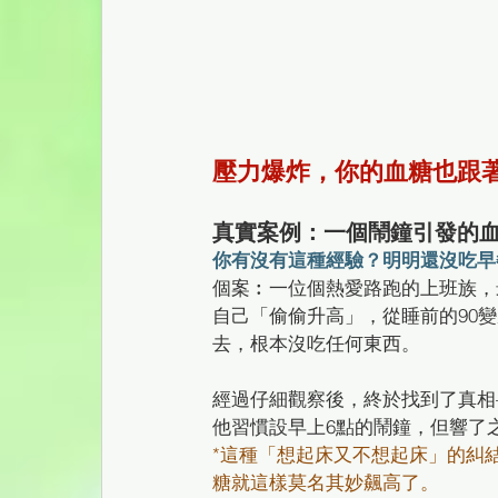
壓力爆炸，你的血糖也跟
真實案例：一個鬧鐘引發的
你有沒有這種經驗？明明還沒吃早
個案︰一位個熱愛路跑的上班族，
自己「偷偷升高」，從睡前的90變
去，根本沒吃任何東西。
經過仔細觀察後，終於找到了真相
他習慣設早上6點的鬧鐘，但響了
*這種「想起床又不想起床」的糾
糖就這樣莫名其妙飆高了。