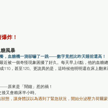
著爆炸！
血糖風暴
餐，血糖機一測卻嚇了一跳——數字竟然比昨天睡前還高！
最近被一個奇怪現象困擾了好久。每天早上6點，他的血糖
成110，甚至120。更詭異的是，這時候他明明還在床上翻來
——原來是「鬧鐘」惹的禍！
之後又會賴床半小時。
結狀態，讓身體誤以為遇到了緊急狀況，開始分泌壓力荷爾蒙