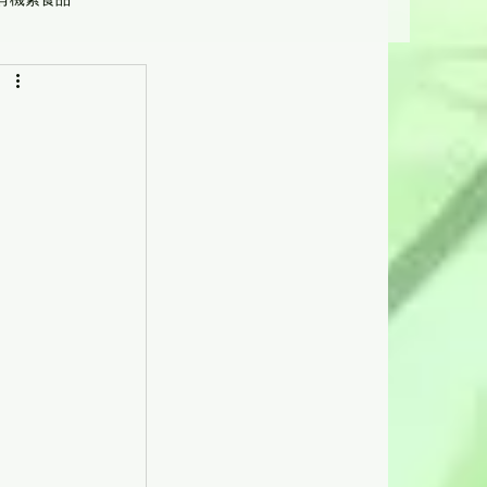
營養學
受惠機構及人士]