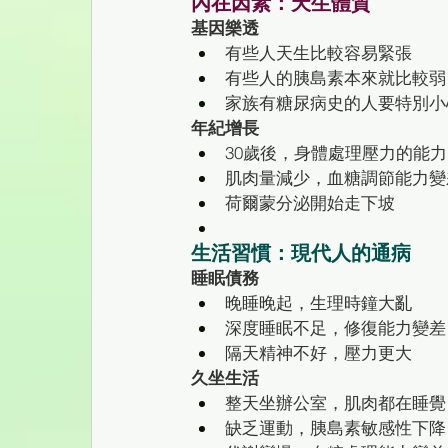
內在因素：天生體質
基因樂透
有些人天生比較容易緊張
有些人的胰島素本來就比較弱
家族有糖尿病史的人要特別小
年紀增長
30歲後，身體處理壓力的能
肌肉量減少，血糖調節能力變
荷爾蒙分泌開始走下坡
生活習慣：現代人的通病
睡眠債務
晚睡晚起，生理時鐘大亂
深度睡眠不足，修復能力變差
隔天精神不好，壓力更大
久坐生活
整天坐辦公室，肌肉都在睡覺
缺乏運動，胰島素敏感性下降