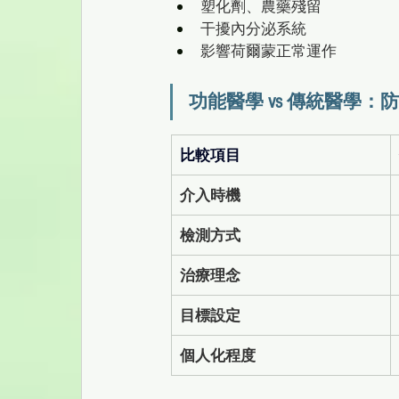
塑化劑、農藥殘留
干擾內分泌系統
影響荷爾蒙正常運作 
功能醫學 vs 傳統醫學：
比較項目
介入時機
檢測方式
治療理念
目標設定
個人化程度