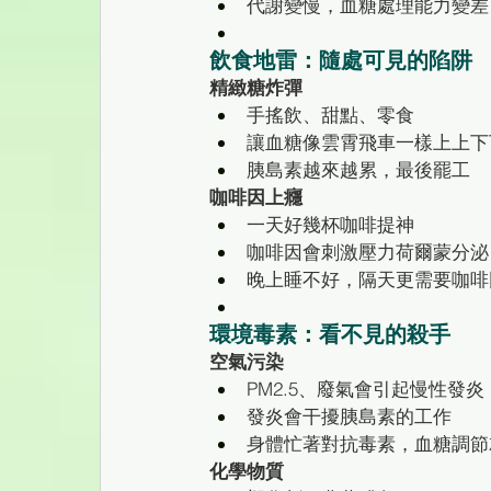
代謝變慢，血糖處理能力變差
飲食地雷：隨處可見的陷阱
精緻糖炸彈
手搖飲、甜點、零食
讓血糖像雲霄飛車一樣上上下
胰島素越來越累，最後罷工
咖啡因上癮
一天好幾杯咖啡提神
咖啡因會刺激壓力荷爾蒙分泌
晚上睡不好，隔天更需要咖啡
環境毒素：看不見的殺手
空氣污染
PM2.5、廢氣會引起慢性發炎
發炎會干擾胰島素的工作
身體忙著對抗毒素，血糖調節
化學物質