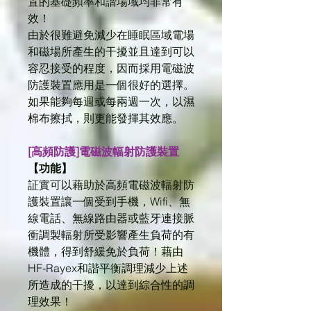
置的基礎頻率和諧場域均非常有
效！
由於很難避免減少在睡眠區域電場
和磁場所產生的干擾並且達到可以
容忍接受的程度，因而採用電磁波
防護裝置應用是一個很好的選擇。
如果能夠每週或每兩週一次，以濕
棉布擦拭，則更能發揮其效應。
[高頻防護]電磁波輻射防護裝置
【功能】
証實可以藉助於高頻電磁波輻射防
護裝置讓一個受到手機，Wifi、無
線電話、無線路由器或藍牙連接脈
衝調製輻射所受影響產生負荷的有
機體，得到舒緩免於負荷！藉由
HF-Rayex和諧平衡調理減少上述
所造成的干擾，以達到綜合性的調
理效果！