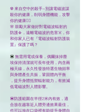
☢️ 來自空中的殺手~別讓電磁波謀
殺你的健康，削弱身體機能​，攻擊
你的健康😵‍💫
🌸 鼓勵大家做好對電磁波輻射的
防護📳，遠離電磁波的危害☠️，你
和你家人已有『電磁波輻射防護裝
置』保護了嗎？
💟
無需用電或保養，偶爾抹掉塵
埃保持清潔就可長年使用，內含兩
極天線，永久性發放特選生物頻率
與身體產生共振，鞏固體內平衡
，提升身體抵禦輻射能力，有效減
低電磁波對人體影響。
💟防護範圍在半徑2米內有效，適
合放在越靠近人體旁邊效果最佳，
也可以放在口袋裡有助提升身體自