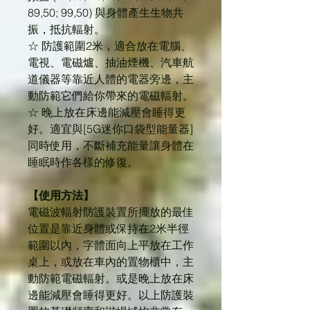
89,50; 99,50) 與身體產生生物共
振，抵抗輻射。
☆ 防護範圍2米，適合放在電腦、
電視、電磁爐、抽油煙機、汽車航
道儀器等靠近人體的電器旁邊，主
動防範它們給你帶來的電磁輻射。
☆ 晚上放在床邊能減壓會睡得更
好。適宜與[5G迷你口袋型能量器]
同時使用，不斷補充能量讓身體在
睡眠時作各樣的修復。
【使用方法】
電磁波輻射防護裝置所擺放的最佳
位置是靠近身體或保持在2米半徑
範圍以內，字體面向上平放在工作
桌上，或放在車內的置物櫃中，主
動防範電磁輻射。或是晚上放在床
邊能減壓會睡得更好。以上防護裝