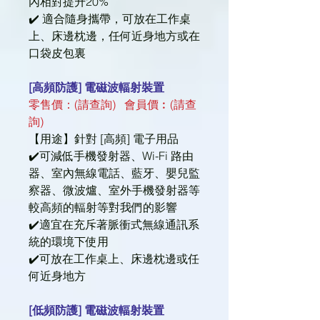
內相對提升20%
✔️ 適合隨身攜帶，可放在工作桌
上、床邊枕邊，任何近身地方或在
口袋皮包裏
[高頻防護] 電磁波輻射裝置
零售價：(請查詢) 會員價︰(請查
詢)
【用途】針對 [高頻] 電子用品
✔️可減低手機發射器、Wi-Fi 路由
器、室內無線電話、藍牙、嬰兒監
察器、微波爐、室外手機發射器等
較高頻的輻射等對我們的影響
✔️適宜在充斥著脈衝式無線通訊系
統的環境下使用
✔️可放在工作桌上、床邊枕邊或任
何近身地方
[低頻防護] 電磁波輻射裝置