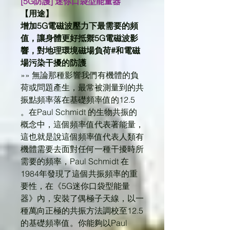
[5G防護] 迷你口袋型能量器
【用途】
增加5G電磁波壓力下最需要的頻
值，讓身體更好抵禦5G電磁波影
響，對地理環境磁場負荷#和電磁
場污染干擾的防護
»» 無論那種影響我們有機體的負
荷或問題產生，最常被測量到的共
振點頻率落在基礎頻率值的12.5
。在Paul Schmidt 的生物共振的
概念中，這個頻率值代表著能量，
這也就是說這個頻率值代表人類有
機體需要去面對任何一種干擾時所
需要的頻率，Paul Schmidt 在
1984年發現了這個共振頻率的重
要性，在《5G迷你口袋型能量
器》內，安裝了偶極子天線，以一
種萬向正極的共振方法調校至12.5
的基礎頻率值。你能夠以Paul