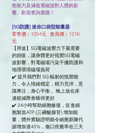
愈能力及減低電磁波對人體的影
響。歡迎查詢選購！
[5G防護] 迷你口袋型能量器
零售價︰1254元 會員價︰1216
元
【用途】5G電磁波壓力下最需要
的頻值，讓身體更好抵禦5G電磁
波影響，對電磁場污染干擾防護和
地理環境磁場負荷
✔️ 提升我們對 5G 輻射的抵禦能
力，令人情緒穩定，精力充沛，意
識專注，身心平衡 。晚上放在床
邊能減壓會睡得更好
✔️ 24小時幫助細胞修復，促進細
胞製造ATP (三磷酸腺苷) 增加能
量，體外實驗證明能令細胞新陳代
謝增加達45%，傷口痊癒率在三天