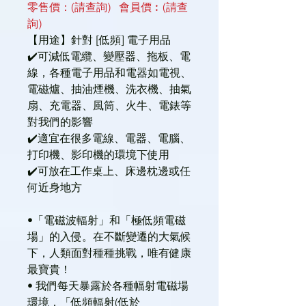
零售價：(請查詢) 會員價︰(請查
詢)
【用途】針對 [低頻] 電子用品
✔️可減低電纜、變壓器、拖板、電
線，各種電子用品和電器如電視、
電磁爐、抽油煙機、洗衣機、抽氣
扇、充電器、風筒、火牛、電錶等
對我們的影響
✔️適宜在很多電線、電器、電腦、
打印機、影印機的環境下使用
✔️可放在工作桌上、床邊枕邊或任
何近身地方
•「電磁波輻射」和「極低頻電磁
場」的入侵。在不斷變遷的大氣候
下，人類面對種種挑戰，唯有健康
最寶貴！
• 我們每天暴露於各種幅射電磁場
環境，「低頻輻射(低於