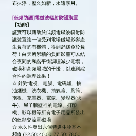
布抹淨，歷久如新，永遠享用。
[低頻防護]電磁波輻射防護裝置
【功能】
証實可以藉助於低頻電磁波輻射防
護裝置讓一個受到電場磁場影響產
生負荷的有機體，得到舒緩免於負
荷！白天所累積的負面影響可以結
合夜間的和諧平衡調理減少電場，
磁場和高頻場域的干擾，以達到綜
合性的調理效果！
☆ 針對電視、電腦、電磁爐、抽
油煙機、洗衣機、抽氣扇、風筒、
拖板、充電器、電錶、變壓器(火
牛)、屋子牆壁裡的電線、打印
機、影印機等所有電子用品所發出
的低頻交流電磁場
☆ 永久性發出六個特選生物基本
頻值 (22,50; 40,00; 77,50; 78,50;