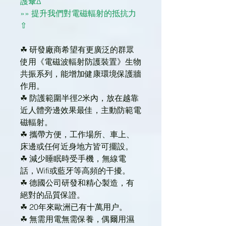
護傘Δ
»» 提升我們對電磁輻射的抵抗力
⇧
☘ 研發廠商希望有更廣泛的群眾
使用《電磁波輻射防護裝置》生物
共振系列，能增加健康環境保護牆
作用。
☘ 防護範圍半徑2米內，放在越靠
近人體旁邊效果最佳，主動防範電
磁輻射。
☘ 攜帶方便，工作場所、車上、
床邊或任何近身地方皆可擺設。
☘ 減少睡眠時受手機，無線電
話，Wifi或藍牙等高頻的干擾。
☘ 德國公司研發和精心製造，有
絕對的品質保證。
☘ 20年來歐洲已有十萬用户。
☘ 無需用電無需保養，偶爾用濕