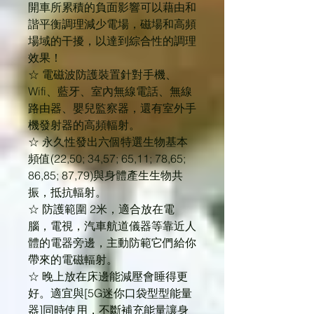
開車所累積的負面影響可以藉由和
諧平衡調理減少電場，磁場和高頻
場域的干擾，以達到綜合性的調理
效果！
☆ 電磁波防護裝置針對手機、
Wifi、藍牙、室內無線電話、無線
路由器、嬰兒監察器，還有室外手
機發射器的高頻輻射。
☆ 永久性發出六個特選生物基本
頻值(22,50; 34,57; 65,11; 78,65;
86,85; 87,79)與身體產生生物共
振，抵抗輻射。
☆ 防護範圍 2米，適合放在電
腦，電視，汽車航道儀器等靠近人
體的電器旁邊，主動防範它們給你
帶來的電磁輻射。
☆ 晚上放在床邊能減壓會睡得更
好。適宜與[5G迷你口袋型型能量
器]同時使用，不斷補充能量讓身