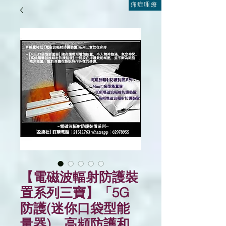
痛症理療
【電磁波輻射防護裝
置系列三寶】「5G
防護(迷你口袋型能
量器)﹑高頻防護和