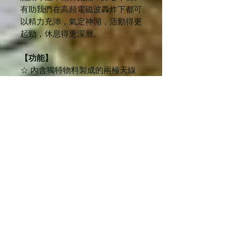
有助我們在高頻電磁波轟炸下都可
以精力充沛，氣定神閒，活動得更
起勁，休息得更深層。
【功能】
☆ 內含獨特物料製成的兩極天線
校對出12.5的宇宙基本能量頻值，
刺激所有細胞的ATP (三磷酸腺苷)
產生能量。
☆ 增加一個被試驗出在5G電磁波
壓力下最需要的頻值，讓身體更好
抵禦5G電磁波的影響。
☆ 5G迷你無需用電或保養，抹掉
塵埃保持清潔就可長年使用，永久
性發放能量鞏固體內平衡
(homeostasis)。
☆ 德國Rayonex公司三十多年來
致力研發生物共振非入侵性產品，