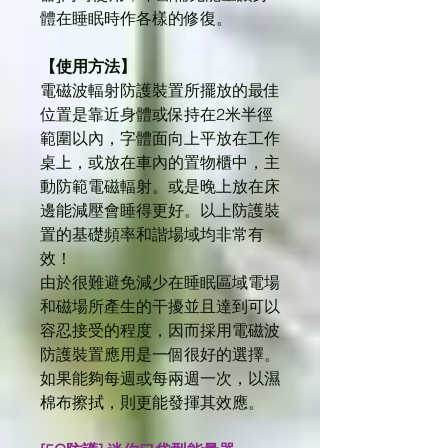
體在睡眠時作各樣的修復。
【使用方法】
電磁波輻射防護裝置所擺放的最佳
位置是靠近身體或保持在2米半徑
範圍以內，字體面向上平放在工作
桌上，或放在車內的置物櫃中，主
動防範電磁輻射。或是晚上放在床
邊能減壓會睡得更好。以上防護裝
置的基礎頻率和諧場域均非常有
效！
由於很難避免減少在睡眠區域電場
和磁場所產生的干擾並且達到可以
容忍接受的程度，因而採用電磁波
防護裝置應用是一個很好的選擇。
如果能夠每週或每兩週一次，以濕
棉布擦拭，則更能發揮其效應。