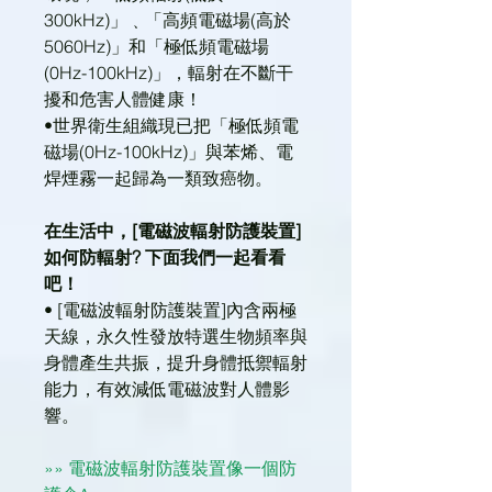
300kHz)」﹑「高頻電磁場(高於
5060Hz)」和「極低頻電磁場
(0Hz-100kHz)」，輻射在不斷干
擾和危害人體健康！
•世界衛生組織現已把「極低頻電
磁場(0Hz-100kHz)」與苯烯、電
焊煙霧一起歸為一類致癌物。
在生活中，[電磁波輻射防護裝置]
如何防輻射? 下面我們一起看看
吧！
• [電磁波輻射防護裝置]內含兩極
天線，永久性發放特選生物頻率與
身體產生共振，提升身體抵禦輻射
能力，有效減低電磁波對人體影
響。
»» 電磁波輻射防護裝置像一個防