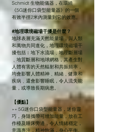
Schmidt 生物能儀器，在環繞
《5G迷你口袋型能量器》的一個
有效半徑2米內測量到它的效應。
#地理環境磁場干擾是什麼
？
地球表層充滿天然能量場，與人類
和萬物共同進化，地理環境磁場干
擾包括︰地下水流場﹑地理斷層場
﹑地質斷層和地球網格，其產生對
人體有害的天然輻射和共振頻率，
均會影響人體精神﹑精緒﹑健康和
疾病﹑還會影響睡眠，令人流失能
量，或導致長期病患。
【優點】
»» 5G迷你口袋型能量器，迷你靈
巧，身隨攜帶可增加能量，放在工
作檯及睡床旁邊，令人情緒穩定，
意識專注，精神飽滿，身心平衡。