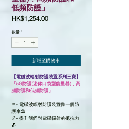
低頻防護」
價
HK$1,254.00
格
數量
*
新增至購物車
【電磁波輻射防護裝置系列三寶】
「5G防護(迷你口袋型能量器)﹑高
頻防護和低頻防護」
♒» 電磁波輻射防護裝置像一個防
護傘⛱️
♐» 提升我們對電磁輻射的抵抗力
🔝