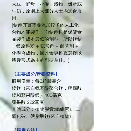
大豆、酵母、小麥、穀物、雞蛋或
牛奶，原則上大部分人士均適合服
用。
[錠劑其實需要添加較多的人工化
合物才能製作，而錠劑也是保健食
品製作成本最低的劑型。所以鎂錠
= 鎂原料粉 + 賦形劑 + 黏著劑 +
化學合成物，因此會更推薦選擇以
膠囊形式為主的劑型為佳。]
【主要成分/營養資料】
服用份量：每3粒膠囊含
鎂鎂（來自氨基酸螯合鎂，檸檬酸
鎂和蘋果酸鎂）400毫克
蘋果酸 222毫克
其他成分：植物膠囊(纖維素)、二
氧化矽、硬脂酸鎂(來自植物)
【服用方法】