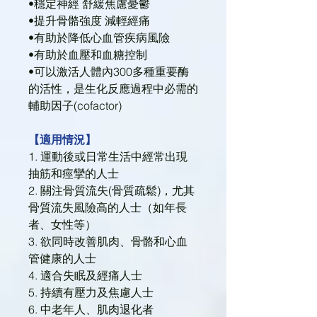
•穩定神經 舒緩焦慮憂鬱
•提升骨骼強度 減輕經痛
•有助於降低心血管疾病風險
•有助於血壓和血糖控制
•可以激活人體內300多種重要酶
的活性，是生化反應過程中必需的
輔助因子(cofactor)
【適用情況】
1. 運動後或日常生活中經常出現
抽筋和痙攣的人士
2. 關注骨質流失(骨質疏鬆)，尤其
骨質流失風險高的人士（如年長
者、女性等）
3. 欲同時改善肌肉、骨骼和心血
管健康的人士
4. 適合失眠及經痛人士
5. 持續有壓力及焦慮人士
6. 中老年人、肌肉退化者