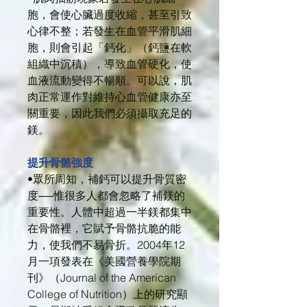
胞，會使心臟過度收縮，甚至引致
心律不整；若發生在血管平滑肌細
胞，則會引起「鈣化」（鈣鹽在軟
組織中沉積），導致血管硬化，使
血液流動變得不暢順。可以說，肌
肉正常運作對維持心血管健康亦至
關重要，因此我們必須攝取充足的
鎂。
提升骨骼強度
•眾所周知，補鈣可以提升骨質密
度──惟很多人都會忽略了補鎂的
重要性。人體中超過一半鎂都集中
在骨骼裡，它賦予骨骼抗脆的能
力，使我們不易骨折。2004年12
月一項發表在《美國營養學院期
刊》（Journal of the American
College of Nutrition）上的研究顯