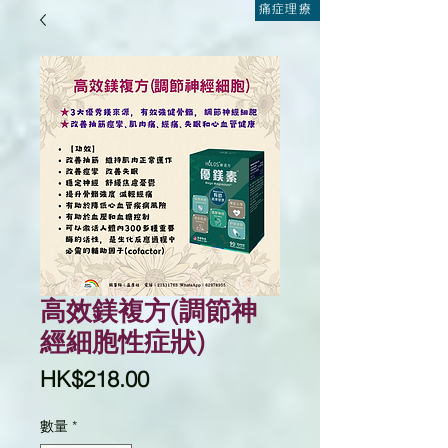
痛症理療
高效鎂複方(調節神
經細胞性症狀)
價
HK$218.00
格
數量
*