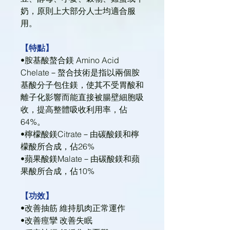
奶，原則上大部分人士均適合服
用。
【特點】
•胺基酸螯合鎂 Amino Acid
Chelate－螯合技術是指以兩個胺
基酸分子包住鎂，使其不受胃酸和
離子化影響而能直接被腸壁細胞吸
收，提高整體吸收利用率，佔
64%。
•檸檬酸鎂Citrate－由碳酸鎂和檸
檬酸所合成，佔26%
•蘋果酸鎂Malate－由碳酸鎂和蘋
果酸所合成，佔10%
【功效】
•改善抽筋 維持肌肉正常運作
•改善痙攣 改善失眠