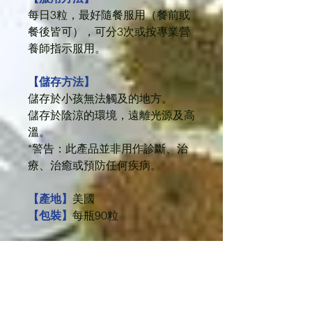
每日3粒，最好隨餐服用（餐前或
餐後皆可），可分3次或按專業營
養師指示服用。
【儲存方法】
儲存於小孩無法觸及的地方。
儲存於陰涼的環境，遠離光源及高
溫。
*警告：此產品並非用作診斷、治
療、治癒或預防任何疾病。
【產地】
美國
【包裝】
每瓶90粒
零售價︰218元
會員價︰212元
按下連接↪️
盈康社綜合理療中心