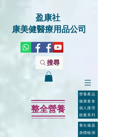
盈康社
康美健醫療用品公司
搜尋
營養產品
健康素食
整全營養
個人護理
能量系列
養生儀器
身體檢測