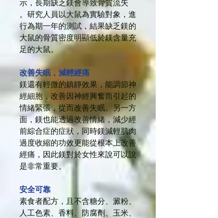
示，長期缺乏鎂會導致骨質流失
。研究人員以大鼠為實驗對象，進
行為期一年的測試，結果缺乏鎂的
大鼠的骨質密度明顯低於鎂含量充
足的大鼠。
改善失眠，減輕經痛
鎂還有輕微的鎮靜效果，能調節神
經細胞，改善因神經興奮而引起的
情緒緊張，從而改善失眠。另一方
面，鎂也能透過改善情緒，減少經
前綜合症的症狀，同時鎂減輕肌肉
過度收縮的功效更能從根本上改善
經痛，因此鎂對於女性來說可以說
是非常重要。
安全可靠
素食者配方，且不含糖分、澱粉、
人工色素、香料、防腐劑、玉米、