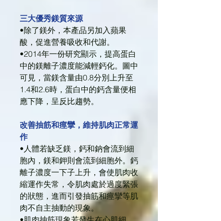
三大優秀鎂質來源
•除了鎂外，本產品另加入蘋果
酸，促進營養吸收和代謝。
•2014年一份研究顯示，提高蛋白
中的鎂離子濃度能減輕鈣化。圖中
可見，當鎂含量由0.8分別上升至
1.4和2.6時，蛋白中的鈣含量便相
應下降，呈反比趨勢。
改善抽筋和痙攣，維持肌肉正常運
作
•人體若缺乏鎂，鈣和鈉會流到細
胞內，鎂和鉀則會流到細胞外。鈣
離子濃度一下子上升，會使肌肉收
縮運作失常，令肌肉處於過度緊張
的狀態，進而引發抽筋和痙攣等肌
肉不自主抽動的現象。
•肌肉抽筋現象若發生在心肌細