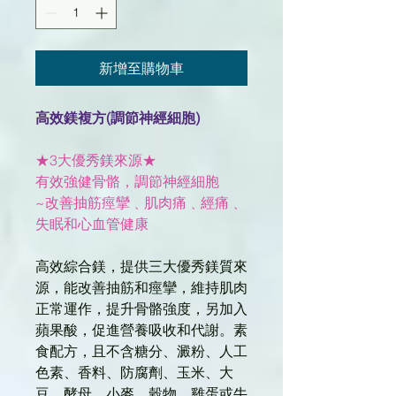
新增至購物車
高效鎂複方(調節神經細胞)
★3大優秀鎂來源★
有效強健骨骼，調節神經細胞
~改善抽筋痙攣﹑肌肉痛﹑經痛﹑
失眠和心血管健康
高效綜合鎂，提供三大優秀鎂質來
源，能改善抽筋和痙攣，維持肌肉
正常運作，提升骨骼強度，另加入
蘋果酸，促進營養吸收和代謝。素
食配方，且不含糖分、澱粉、人工
色素、香料、防腐劑、玉米、大
豆、酵母、小麥、穀物、雞蛋或牛