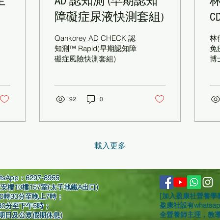
生
AD 認知測 (早期認知
養
障礙症尿液快測套組)
C
酮
Qankorey AD CHECK 認
林
知測™ Rapid(早期認知障
免
礙症風險快測套組)
博
成
子
質
92
0
用
生
升
公
經
載入更多
抗
別
漸
App：6297-8955
佳
樓10樓157室(太子地鐵A出口)​
性
[加入盈康社營養學
0時30分至晚上7時；
技
盈康社設有whats
分至下午5時；
人
全營養師主理，教
及公眾假期休息)