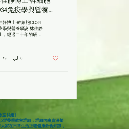
林佳靜博士-幹細胞
D34免疫學與營養學
說
佳靜博士-幹細胞CD34
疫學與營養學說 林佳靜
士，經過二十年的研發
果是，將幹細胞激活因
G-CSF和SCF兩種蛋白
的生命密碼序列置入食
性酵母菌，藉由高科技
19
0
物工程技術，從100公
的酵母菌液中純化出1
克的活性蛋白體，現已
廣泛在醫學美容中心、
衰老醫學中心等醫院科
推廣。 有鑒於台灣已逐
進入超高齡化社會，林
靜博士表示，開發出"活
蛋白脂質體微晶球專利
教室群組]
術"，冀望能幫助更多
app營養學教室群組，群組內由資深整
。百麗絲丹生醫結合了
導大家在日常生活正確健康飲食知識，