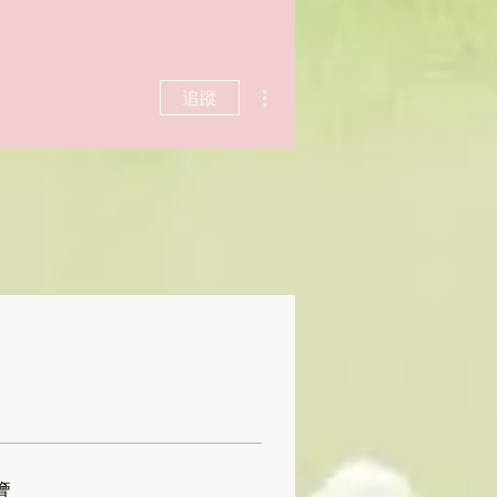
更多動作
追蹤
覽