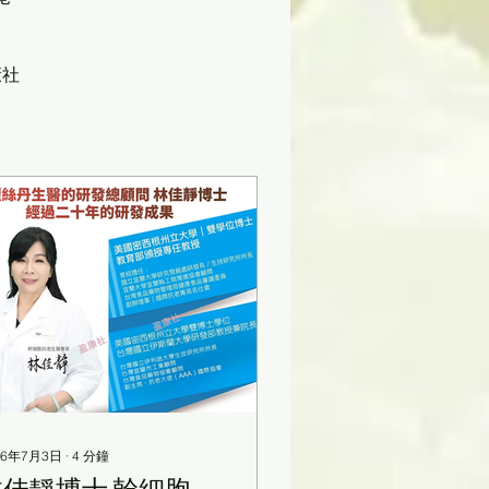
康社
26年7月3日
∙
4
分鐘