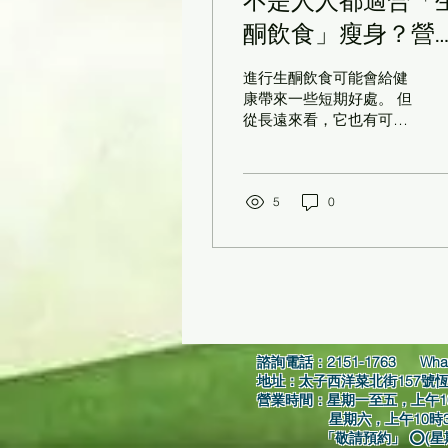
不是人人都適合「
酮飲食」瘦身？營
師告訴你11個「生
進行生酮飲食可能會給健
飲食」的壞處
康帶來一些短期好處。 但
從長遠來看，它也有可能
造成一些嚴重的健康問
題。 這就是為什麼許多專
家說你不應該自己擅自嘗
試的原因。 Hultin說：
5
0
「一般來說，如果一個人
正在進行生酮飲食，那麼
他們應該只在短暫的時間
內並在密切的醫療監督下
這樣做。」
諮詢電話：2151-1763 Whats
地址：太子西洋菜北街157號恆安
營業時間：星期一至五，上午1
星期六，上午10時30
「敬請預約」 ⭕(星期日