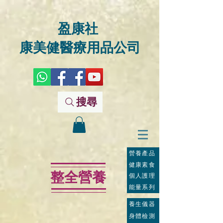
盈康社
康美健醫療用品公司
搜尋
營養產品
健康素食
整全營養
個人護理
能量系列
養生儀器
身體檢測