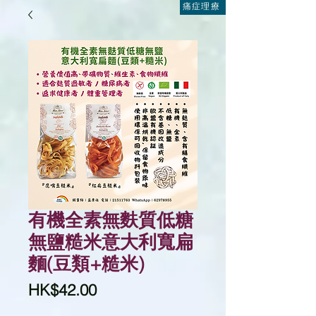
痛症理療
有機全素無麩質低糖
無鹽糙米意大利寬扁
麵(豆類+糙米)
價
HK$42.00
格