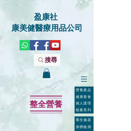
盈康社
康美健醫療用品公司
搜尋
營養產品
健康素食
整全營養
個人護理
能量系列
養生儀器
身體檢測