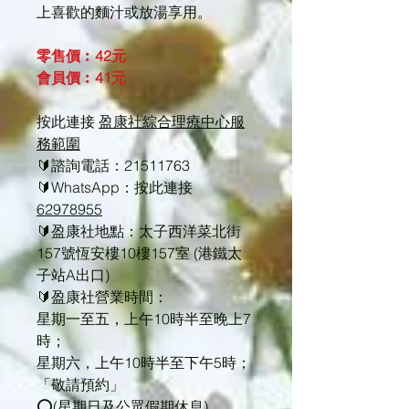
上喜歡的麵汁或放湯享用。
零售價︰42元
會員價︰41元
按此連接
盈康社綜合理療中心服
務範圍
🔰諮詢電話：21511763
🔰WhatsApp：按此連接
62978955
🔰盈康社地點：太子西洋菜北街
157號恆安樓10樓157室 (港鐵太
子站A出口)
🔰盈康社營業時間：
星期一至五，上午10時半至晚上7
時；
星期六，上午10時半至下午5時；
「敬請預約」
⭕(星期日及公眾假期休息)