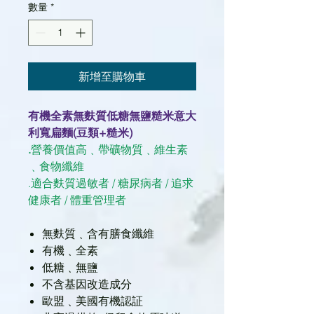
數量
*
新增至購物車
有機全素無麩質低糖無鹽糙米意大
利寬扁麵(豆類+糙米)
.
營養價值高﹑帶礦物質﹑維生素
﹑食物纖維
.適合麩質過敏者 / 糖尿病者 / 追求
健康者 / 體重管理者
無麩質﹑含有膳食纖維
有機﹑全素
低糖﹑無鹽
不含基因改造成分
歐盟﹑美國有機認証