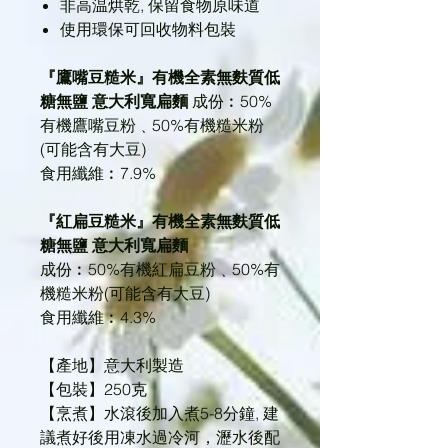
非高温烘乾, 保留食物原味道
使用環保可回收物料包裝
『鷹嘴豆糙米』有機全素無麩質低
糖無鹽 意大利寬扁麵
成份︰50%
有機鷹嘴豆粉﹑50%有機糙米粉
(可能含有大豆)
食用纖維︰7.9%
『紅扁豆糙米』有機全素無麩質低
糖無鹽 意大利寬扁麵
成份︰50%有機紅扁豆粉﹑50%有
機糙米粉(可能含有大豆)
食用纖維︰4.3%
【產地】意大利製造
【包裝】250克
【烹煮】水滾後加入煮5-8分鐘, 建
議煮好後用凍水過冷河，瀝水後配