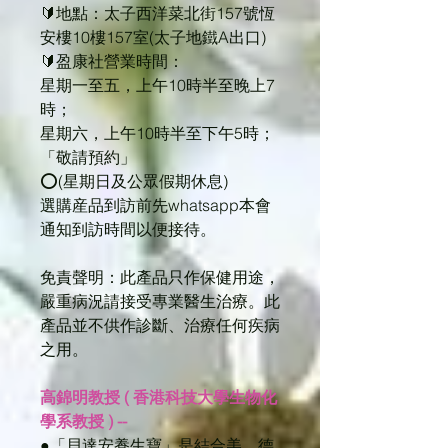
🔰地點：太子西洋菜北街157號恆
安樓10樓157室(太子地鐵A出口)
🔰盈康社營業時間：
星期一至五，上午10時半至晚上7
時；
星期六，上午10時半至下午5時；
「敬請預約」
⭕(星期日及公眾假期休息)
選購産品到訪前先whatsapp本會
通知到訪時間以便接待。
免責聲明：此產品只作保健用途，
嚴重病況請接受專業醫生治療。此
產品並不供作診斷、治療任何疾病
之用。
高錦明教授 ( 香港科技大學生物化
學系教授 ) --
●「貝達安養生寶」是結合美﹑德