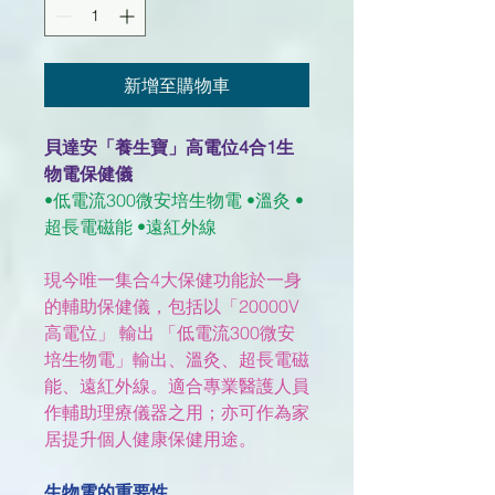
新增至購物車
貝達安「養生寶」高電位4合1生
物電保健儀
•低電流300微安培生物電 •溫灸 •
超長電磁能 •遠紅外線
現今唯一集合4大保健功能於一身
的輔助保健儀，包括以「20000V
高電位」 輸出 「低電流300微安
培生物電」輸出、溫灸、超長電磁
能、遠紅外線。適合專業醫護人員
作輔助理療儀器之用；亦可作為家
居提升個人健康保健用途。
生物電的重要性