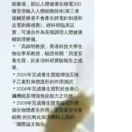
能量場，卻以人體健康生物電300
微安倍輸入人體細胞技術(第三者
接觸受療者不會產生靜電針刺感和
走電刺痛感覺)，經科研臨床証
實，可適合作為長期調理人體健康
輔助理療儀。
＊「高錦明教授」香港科技大學生
物化學系教授，驗證有關「貝達安
養生寶」於多項科研實驗報告之成
果。
＊2005年完成養生寶能增強五味
子乙素對身體護肝的作用測試
＊2006年完成養生寶對於改善心
臟機能及增強免疫能力之功效
＊2009年完成養生寶電磁場對整
個生物體產生作用，進而逐步引發
細胞 的抗氧化保護機制上調的
「國際論文報告」