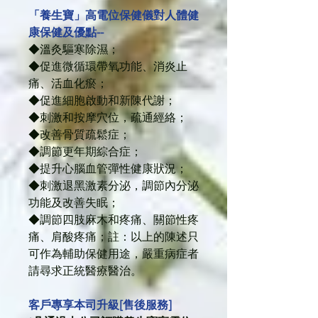
「養生寶」高電位保健儀對人體健
康保健及優點--
◆溫灸驅寒除濕；
◆促進微循環帶氧功能、消炎止
痛、活血化瘀；
◆促進細胞啟動和新陳代謝；
◆刺激和按摩穴位，疏通經絡；
◆改善骨質疏鬆症；
◆調節更年期綜合症；
◆提升心腦血管彈性健康狀況；
◆刺激退黑激素分泌，調節內分泌
功能及改善失眠；
◆調節四肢麻木和疼痛、關節性疼
痛、肩酸疼痛；註：以上的陳述只
可作為輔助保健用途，嚴重病症者
請尋求正統醫療醫治。
客戶專享本司升級[售後服務]