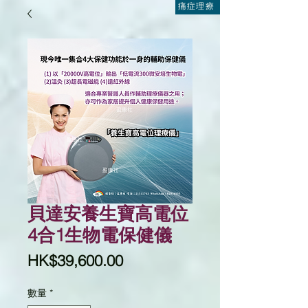
痛症理療
貝達安養生寶高電位
4合1生物電保健儀
價
HK$39,600.00
格
數量
*