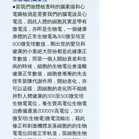
●當我們做體檢查時的腦素描和心
電圖檢測是需要我們的腦電波及心
電流，因此人體的細胞其實是帶有
微電流，亦即是生物電，一個健康
身體的正常生物電為300微安培至
500微安培數值，剛出世的嬰兒和
健康的小童絕大部份都是此健康正
常數值，而當一個人開始衰老和生
病的時候，細胞的生物電位會遠離
健康正常數值，細胞會漸漸的失去
恆常新陳代謝作用，開始老化，亦
可以這樣，因細胞的老化而不能維
持對人體健康的300至500微安培
生物電電位，養生寶高電位生物電
治療儀通過20000V高電位，300
微安培(生物電)微電流輸出，藉此
修正和刺激機體哀落細胞的的生物
電電位回復正常軌道，當細胞生物