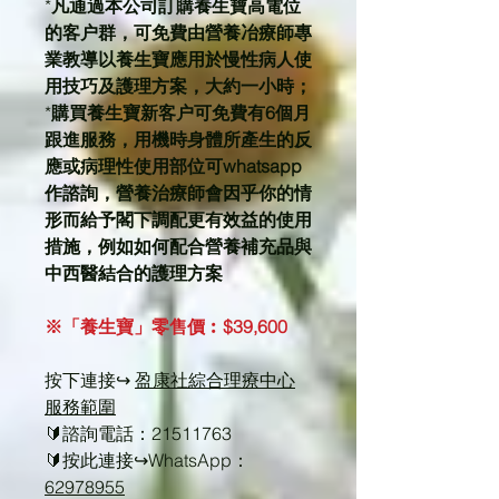
*
凡通過本公司訂購養生寶高電位
的客户群，可免費由營養冶療師專
業教導以養生寶應用於慢性病人使
用技巧及護理方案，大約一小時；
*
購買養生寶新客户可免費有6個月
跟進服務，用機時身體所產生的反
應或病理性使用部位可whatsapp
作諮詢，營養治療師會因乎你的情
形而給予閣下調配更有效益的使用
措施，例如如何配合營養補充品與
中西醫結合的護理方案
※「養生寶」零售價︰$39,600
按下連接↪️
盈康社綜合理療中心
服務範圍
🔰諮詢電話：21511763
🔰按此連接↪️️WhatsApp：
62978955