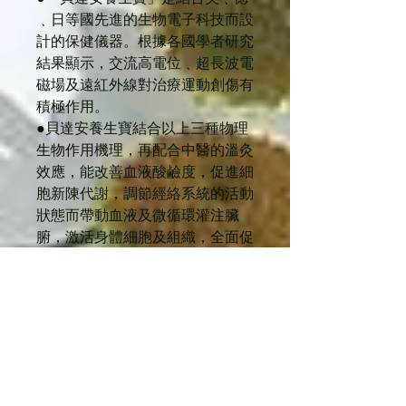
﹑日等國先進的生物電子科技而設
計的保健儀器。根據各國學者研究
結果顯示，交流高電位﹑超長波電
磁場及遠紅外線對治療運動創傷有
積極作用。
●貝達安養生寶結合以上三種物理
生物作用機理，再配合中醫的溫灸
效應，能改善血液酸鹼度，促進細
胞新陳代謝，調節經絡系統的活動
狀態而帶動血液及微循環灌注臟
腑，激活身體細胞及組織，全面促
進臟腑功能，有助治療運動創傷及
恢復體質的理想治療儀。
●貝達安養生寶是一種能融合東﹑
西醫學文化及技術的高科技發明，
本人充心希望養生寶能成功地推廣
至世界各地，廣泛地在運動創傷科
使用，充分發揮東西醫學結合的保