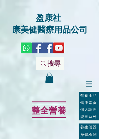
盈康社
康美健醫療用品公司
搜尋
營養產品
健康素食
整全營養
個人護理
能量系列
養生儀器
身體檢測