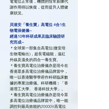
電電位正常後，機體的恆常新陳代
謝作用得以恢復，從而提升人體健
康狀況。
貝達安「養生寶」高電位 4合1生
物電保健儀--
經過10年科研成果及臨床驗證研
究而成--
＊全球第一部集合高電位(微安培
生物電輸出)，超長電磁能，遠紅
外線及溫灸的四合一養生寶。
＊養生寶高電位治療儀亦是現今在
香港眾多高電位治療儀品牌當中，
唯一以香港醫學學府作科研臨床數
據的專業治療儀。科研機構︰「香
港理工大學、 香港科技大學」。
＊養生寶高電位治療儀亦是現今眾
多高電位治療儀品牌當中，唯一能
調控到最高效能的20000V高電位