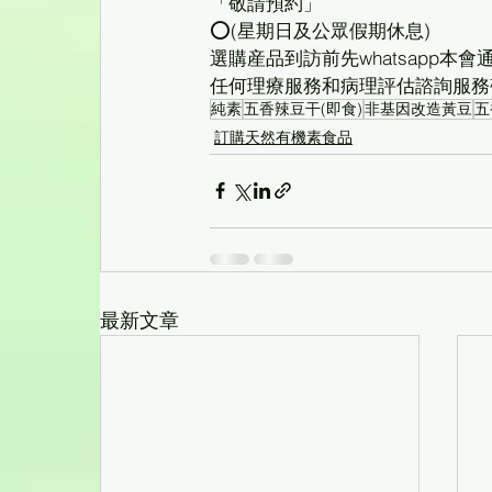
「敬請預約」
⭕(星期日及公眾假期休息)
選購産品到訪前先whatsapp本
任何理療服務和病理評估諮詢服務
純素
五香辣豆干(即食)
非基因改造黃豆
五
訂購天然有機素食品
最新文章