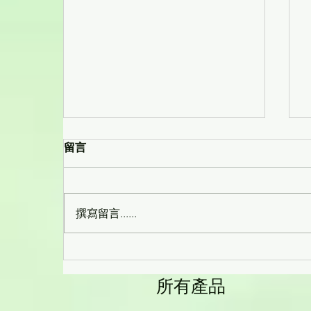
留言
撰寫留言......
有機無麩質低糖無鹽三色兒童
意粉-藜麥.菠菜.紅菜頭.可愛獨
所有產品
角獸圖案