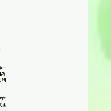
口
每一
回鍋
香料
次的
質產