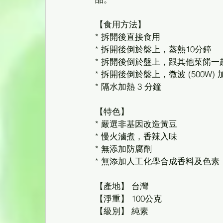
【食用方法】
* 拆開後直接食用
* 拆開後倒於盤上，蒸熱10分鐘
* 拆開後倒於盤上，跟其他菜餚一
* 拆開後倒於盤上，微波 (500W) 加
* 隔水加熱 3 分鐘
【特色】
* 嚴選非基因改造黃豆
* 慢火滷煮，香辣入味
* 無添加防腐劑
* 無添加人工化學合成香料及色素
【產地】 台灣
【淨重】 100公克
【級別】 純素 