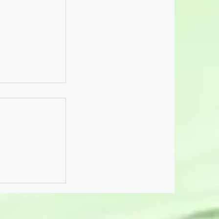
升糖.零卡)絕