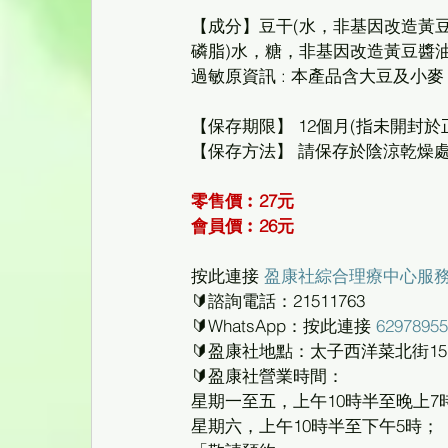
【成分】豆干(水，非基因改造黃豆
磷脂)水，糖，非基因改造黃豆醬
過敏原資訊 : 本產品含大豆及小
【保存期限】 12個月(指未開封於
【保存方法】 請保存於陰涼乾燥
零售價︰27元    
會員價︰26元
按此連接 
盈康社綜合理療中心服
🔰諮詢電話：21511763
🔰WhatsApp：按此連接 
62978955
🔰盈康社地點：太子西洋菜北街157
🔰盈康社營業時間：
星期一至五，上午10時半至晚上7
星期六，上午10時半至下午5時；