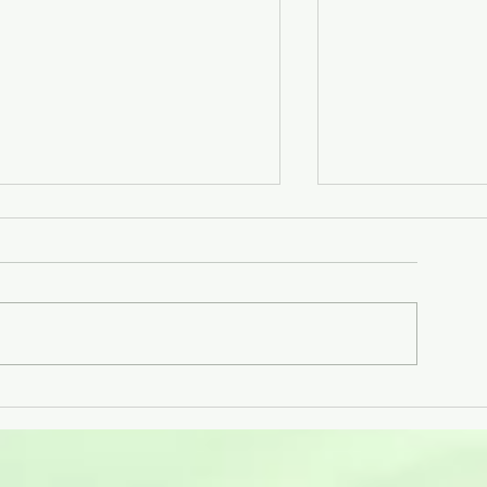
有機無麩質低糖低鹽兒童意粉-
天然阿洛酮糖(零
糙米蕎麥苔麩莧籽.可愛動物圖
佳砂糖替代品
案