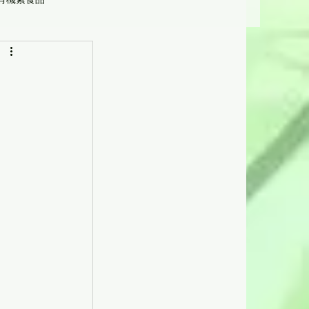
營養學
受惠機構及人士]