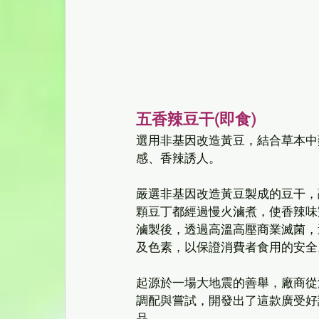
五香辣豆干(即食)
選用非基因改造黃豆，結合草本中
感、香辣誘人。
嚴選非基因改造黃豆製成的豆干，
顆豆丁都經過慢火滷煮，使香辣味
滷製後，透過高溫高壓商業滅菌，
及色素，以保證消費者食用的安全
起源於一場大地震的善舉，廠商從
調配與嘗試，開發出了這款廣受好
品。