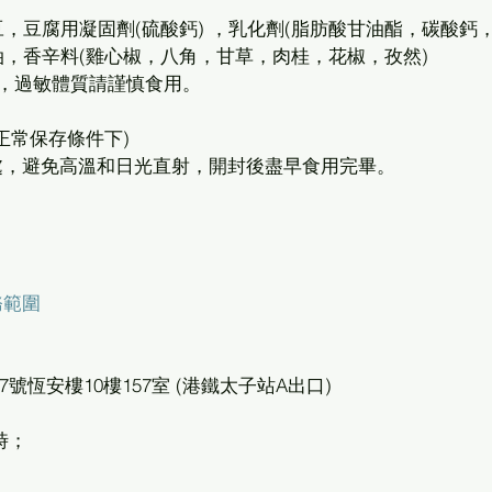
，豆腐用凝固劑(硫酸鈣) ，乳化劑(脂肪酸甘油酯，碳酸鈣
油，香辛料(雞心椒，八角，甘草，肉桂，花椒，孜然)
麥，過敏體質請謹慎食用。 
正常保存條件下)
處，避免高溫和日光直射，開封後盡早食用完畢。
務範圍
號恆安樓10樓157室 (港鐵太子站A出口)
時；