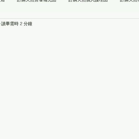
讀畢需時 2 分鐘
儀器
能量系列
預防醫學檢測
自然醫學
功能/草本/
最新通知
推薦閱讀
專業顧問
關愛社會[養生寶高電位