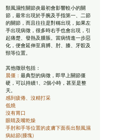
類風濕性關節炎最初會影響較小的關
節，最常出現於手腕及手指第一、二節
的關節，而且往往是對稱出現，如果左
手出現病徵，很多時右手也會出現，引
起痛楚、發熱及腫脹。當病情進一步惡
化，便會延伸至肩膊、肘、膝、牙骹及
頸等位置。
其他徵狀包括：
晨僵：
最典型的病徵，即早上關節僵
硬，可以持續1、2個小時，甚至是整
天。
感到疲倦、沒精打采
低燒
沒有胃口
眼睛及嘴乾燥
手肘和手等位置的皮膚下面長出類風濕
病結節(腫塊)