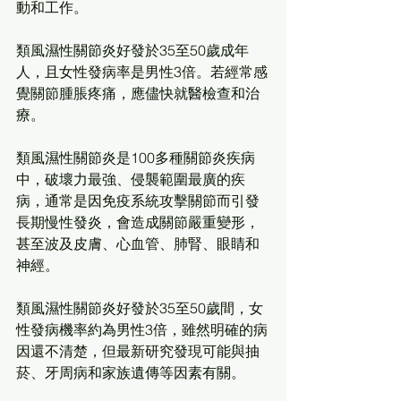
動和工作。
類風濕性關節炎好發於35至50歲成年
人，且女性發病率是男性3倍。若經常感
覺關節腫脹疼痛，應儘快就醫檢查和治
療。
類風濕性關節炎是100多種關節炎疾病
中，破壞力最強、侵襲範圍最廣的疾
病，通常是因免疫系統攻擊關節而引發
長期慢性發炎，會造成關節嚴重變形，
甚至波及皮膚、心血管、肺腎、眼睛和
神經。
類風濕性關節炎好發於35至50歲間，女
性發病機率約為男性3倍，雖然明確的病
因還不清楚，但最新研究發現可能與抽
菸、牙周病和家族遺傳等因素有關。