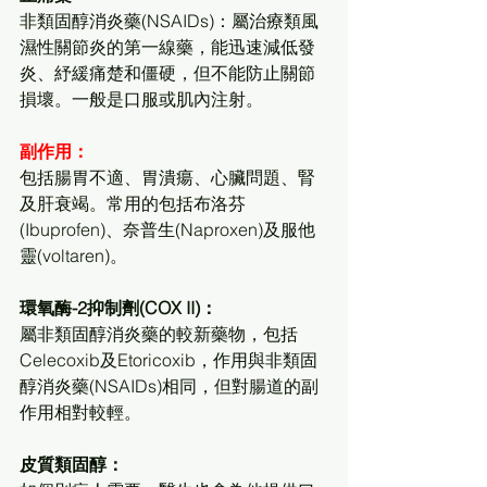
非類固醇消炎藥(NSAIDs)：屬治療類風
濕性關節炎的第一線藥，能迅速減低發
炎、紓緩痛楚和僵硬，但不能防止關節
損壞。一般是口服或肌內注射。
副作用：
包括腸胃不適、胃潰瘍、心臟問題、腎
及肝衰竭。常用的包括布洛芬
(Ibuprofen)、奈普生(Naproxen)及服他
靈(voltaren)。
環氧酶-2抑制劑(COX II)：
屬非類固醇消炎藥的較新藥物，包括
Celecoxib及Etoricoxib，作用與非類固
醇消炎藥(NSAIDs)相同，但對腸道的副
作用相對較輕。
皮質類固醇：