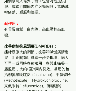
如個別病人需要，醫生也會為他提供口
服、或進行關節內注射類固醇，幫助減
輕痛楚、腫脹和僵硬。
副作用：
有骨質疏鬆、白內障、高血壓和高血
糖。
改善病情抗風濕藥(DMARDs) ：
能紓緩脹大的關節，改善和減慢病情進
展，阻止關節組織進一步受損壞。病人
可單一或同時多種服用，多與止痛藥一
起服用，大約6至8周內見效。常用的包
括柳氮磺呲啶(Sulfasalazine)、甲氨蝶呤
(Methotrexate)、Hydroxychloroquine、
來氟米特(Leflunomide)、硫唑嘌昤
(Azathioprine)及環胞素(Cyclosporine 
A)等。