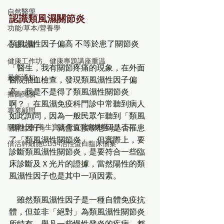
自然醫學
認識類風濕關節炎
功能/草本/營養學
類風濕性因子偏高 不等於患了關節炎
心靈花園
健康工作坊、健康專題講座重温
「醫生，我有關節疼痛的現象，在外面
最新通知
醫院抽血檢查，發現類風濕性因子偏
高，我是不是得了類風濕性關節炎
推薦閱讀
啊？」在風濕免疫科門診中常聽到病人
專業顧問
如此詢問，因為一般民眾乍聽到「類風
關愛社會[養生寶高電位受惠機構及人士]
濕性因子」，就會直接聯想到是否罹患
了「類風濕性關節炎」。但實際上，要
倍活幹細胞CD34活性蛋白臨床個案
診斷類風濕性關節炎，是要符合一些臨
床診斷及Ｘ光片的證據，當然陽性的類
風濕性因子也是其中一項因素。
　雖然類風濕性因子是一種自體免疫抗
體，但並非「絕對」為類風濕性關節炎
所特有，舉凡一些慢性發炎的疾病，都