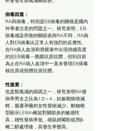
即會發生類風濕關節炎。
病毒因素：
RA與病毒，特別是EB病毒的關係是國內
外學者注意的問題之一。研究表明，EB
病毒感染所致的關節炎與RA不同，RA病
人對EB病毒比正常人有強烈的反應性。
在RA病人血清和滑膜液中出現持續高度
的抗EB病毒—胞膜抗原抗體，但到目前
為止在RA病人血清中一直未發現EB病毒
核抗原或殼體抗原抗體。
性激素：
也是類風濕的病因之一，研究表明RA發
病率男女之比為1∶2～4，妊娠期病情減
輕，服避孕藥的女性發病減少。動物模
型顯示LEW/n雌鼠對關節炎的敏感性
高，雄性發病率低，雄鼠經閹割或用β-
雌二醇處理後，其發生率變高。