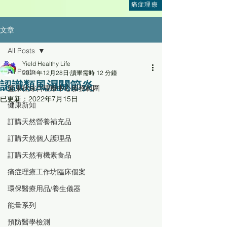
痛症理療
文章
All Posts
Yield Healthy Life
All Posts
2021年12月28日
讀畢需時 12 分鐘
認識類風濕關節炎
盈康社綜合理療中心服務範圍
已更新：
2022年7月15日
健康新知
訂購天然營養補充品
訂購天然個人護理品
訂購天然有機素食品
痛症理療工作坊臨床個案
環保醫療用品/養生儀器
能量系列
預防醫學檢測