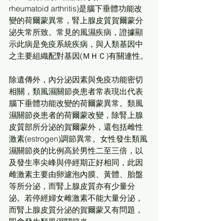
rheumatoid arthritis)是腦下垂體功能改
變的荷爾蒙異常，腎上腺皮質賀爾蒙分
泌失常所致。常見的風濕疾病，證據顯
示此病是免疫系統疾病，與人類基因中
之主要組織配對基因(ＭＨＣ)有關連性。
除遺傳外，內分泌因素與免疫功能密切
相關，類風濕關節炎患者常表現出代表
腦下垂體功能改變的荷爾蒙異常。類風
濕關節炎患者的荷爾蒙改變，除腎上腺
皮質部所分泌的賀爾蒙外，還包括雌性
激素(estrogen)調節異常。女性發生類風
濕關節炎的比例高於男性二至三倍，以
及發生率尖峰與停經期正好相同，此因
雌激素主要由卵濾泡內膜、黃體、胎盤
等所分泌，而腎上腺皮質亦有少量分
泌。若停經婦女雌激素不能大量分泌，
而腎上腺皮質分泌的賀爾蒙又有問題，