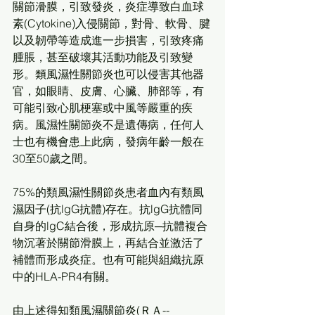
關節滑膜，引致發炎，炎症導致白血球
素(Cytokine)入侵關節，對骨、軟骨、腱
以及韌帶等造成進一步損害，引致疼痛
腫脹，甚至破壞其活動功能及引致變
形。類風濕性關節炎也可以侵害其他器
官，如眼睛、皮膚、心臟、肺部等，有
可能引致心肌梗塞或中風等嚴重的疾
病。風濕性關節炎不是遺傳病，任何人
士也有機會患上此病，發病年齡一般在
30至50歲之間。
75%的類風濕性關節炎患者血內有類風
濕因子(抗lgG抗體)存在。抗lgG抗體同
自身的lgC結合後，形成抗原─抗體複合
物沉著於關節滑膜上，再結合並激活了
補體而形成炎症。也有可能與組織抗原
中的HLA-PR4有關。
由上述得知類風濕關節炎(ＲＡ-- 