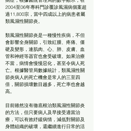
病症，根據醫院管理局的數字顯示，在
2004至06年專科門診覆診風濕病個案超
過11,800宗，當中四成以上的病患者屬
類風濕性關節炎。
類風濕性關節炎是一種慢性疾病，不但
會影響全身關節，引致紅腫、疼痛、僵
硬及變形，連肌肉、心、肺、皮膚、血
管和神經等器官也會受破壞。如果治療
不當，病情會慢慢惡化，甚至令病人死
亡。根據醫管局數據統計，類風濕性關
節炎病人的死亡機會是常人的三至四
倍，關節損壞數目越多，死亡率也會越
高。
目前雖然沒有徹底根治類風濕性關節炎
的方法，但只要病人及早接受適當治
療，可以有效紓緩病情，減低對關節及
身體組織的破壞，還繼續進行日常的活