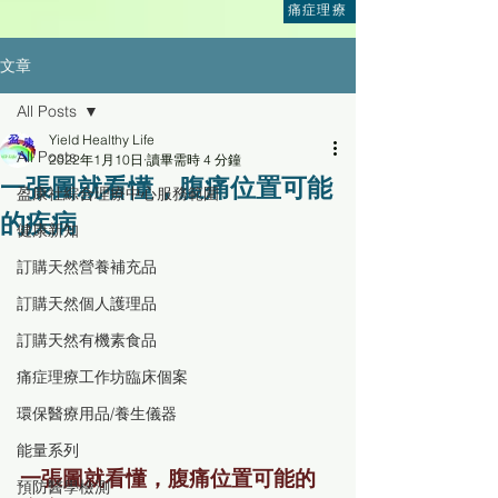
痛症理療
文章
All Posts
Yield Healthy Life
All Posts
2022年1月10日
讀畢需時 4 分鐘
一張圖就看懂，腹痛位置可能
盈康社綜合理療中心服務範圍
的疾病
健康新知
訂購天然營養補充品
訂購天然個人護理品
訂購天然有機素食品
痛症理療工作坊臨床個案
環保醫療用品/養生儀器
能量系列
一張圖就看懂，腹痛位置可能的
預防醫學檢測