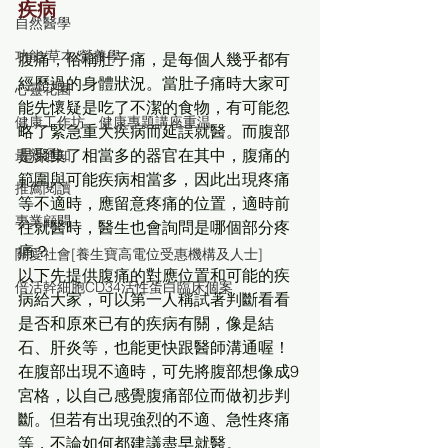
疾病
自然醫學
功能/草本/營養學
腹痛，俗稱肚子痛，是每個人幾乎都有
經歷過的身體狀況。當肚子痛時大家可
心靈花園
能先懷疑是吃了不潔的食物，有可能忽
健康工作坊、健康專題講座重温
略了緊急重大疾病而延誤就醫。而腹部
是聚集了相當多的器官在其中，腹痛的
最新通知
範圍與可能疾病相當多，因此出現疼痛
推薦閱讀
等不適時，應留意疼痛的位置，適時前
專業顧問
往就醫時，醫生也會詢問是哪個部分疼
痛？ 
關愛社會[養生寶高電位受惠機構及人士]
以下先提供腹痛的對應位置和可能的疾
倍活幹細胞CD34活性蛋白臨床個案
病給大家，可以第一人稱試著判斷看看
是否和原來已有的疾病有關，像是結
石、肝炎等，也能更快跟醫師溝通喔！ 
在腹部出現不適時，可先將腹部想像成9
宮格，以自己感覺腹痛部位而做初步判
斷。但若有出現強烈的不適、急性疼痛
等，不論如何都建議盡早就醫。