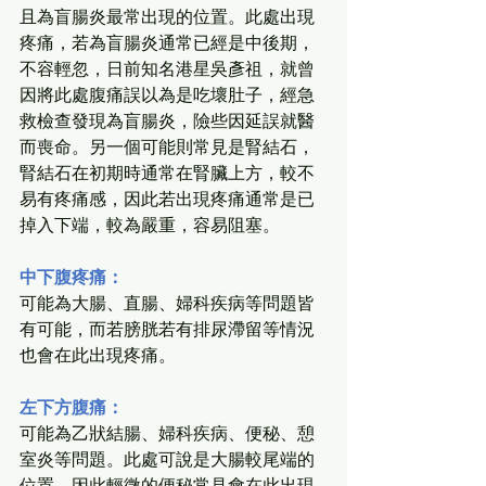
且為盲腸炎最常出現的位置。此處出現
疼痛，若為盲腸炎通常已經是中後期，
不容輕忽，日前知名港星吳彥祖，就曾
因將此處腹痛誤以為是吃壞肚子，經急
救檢查發現為盲腸炎，險些因延誤就醫
而喪命。另一個可能則常見是腎結石，
腎結石在初期時通常在腎臟上方，較不
易有疼痛感，因此若出現疼痛通常是已
掉入下端，較為嚴重，容易阻塞。
中下腹疼痛：
可能為大腸、直腸、婦科疾病等問題皆
有可能，而若膀胱若有排尿滯留等情況
也會在此出現疼痛。
左下方腹痛：
可能為乙狀結腸、婦科疾病、便秘、憩
室炎等問題。此處可說是大腸較尾端的
位置，因此輕微的便秘常見會在此出現