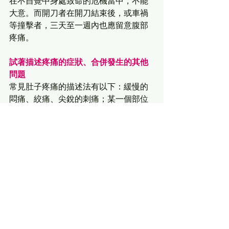
在不自覺中身處致命的危機當中，不能
大意。而開刀者在開刀結束後，或車禍
等撞擊者，三天至一週內也應留意腹部
疼痛。 
試著描述疼痛的症狀、合併發生的其他
問題
常見肚子疼痛的描述法有以下：緩慢的
悶痛、絞痛、尖銳的刺痛；某一個部位
的疼痛或定點的疼痛。是痛了好幾天，
還是幾個小時？如果有以下的症狀，也
應該提供給醫師作為診斷的參考，如是
否有黑色或紅色的糞便、還是腹瀉、水
瀉？是否有食慾不振或嘔吐的情形，還
是有發燒的狀況？這些都應該和醫師說
明，才能快速且準確的幫助大家解決腹
痛的問題！ 
健康新知