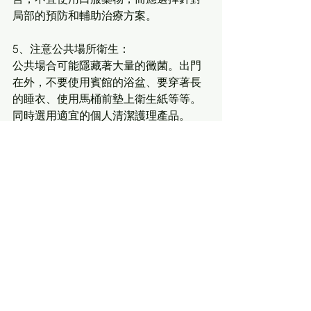
局部的預防和輔助治療方案。
5、注意公共場所衛生：
公共場合可能隱藏著大量的黴菌。出門
在外，不要使用賓館的浴盆、要穿著長
的睡衣、使用馬桶前墊上衛生紙等等。
同時選用適宜的個人清潔護理產品。
6、正確避孕：
避孕藥中的雌激素有促進黴菌侵襲的作
用。如果反復發生黴菌性陰道炎，就儘
量不要使用藥物避孕。
十招防止“私處感冒” 別讓婦科病來撩你 
女性私處健康
7、警惕洗衣機：
幾乎每個洗衣桶內都暗藏黴菌!而且洗衣
機用得越勤，黴菌越多!不過不用擔心，