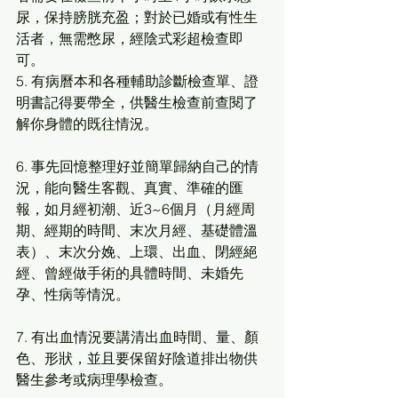
尿，保持膀胱充盈；對於已婚或有性生
活者，無需憋尿，經陰式彩超檢查即
可。
5. 有病曆本和各種輔助診斷檢查單、證
明書記得要帶全，供醫生檢查前查閱了
解你身體的既往情況。
6. 事先回憶整理好並簡單歸納自己的情
況，能向醫生客觀、真實、準確的匯
報，如月經初潮、近3~6個月（月經周
期、經期的時間、末次月經、基礎體溫
表）、末次分娩、上環、出血、閉經絕
經、曾經做手術的具體時間、未婚先
孕、性病等情況。
7. 有出血情況要講清出血時間、量、顏
色、形狀，並且要保留好陰道排出物供
醫生參考或病理學檢查。