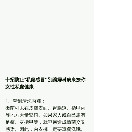
十招防止“私處感冒” 別讓婦科病來撩你 
女性私處健康
1、單獨清洗內褲：
黴菌可以在皮膚表面、胃腸道、指甲內
等地方大量繁殖。如果家人或自己患有
足癬、灰指甲等，就容易造成黴菌交叉
感染。因此，內衣褲一定要單獨洗哦。