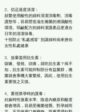
2、切忌過度清潔：
頻繁使用酸性的婦科清潔消毒劑、消毒
護墊等，容易營造滋生黴菌的潮濕酸性
環境。弱鹼配方的婦科潔護產品更適合
日常的清潔保養。
十招防止“私處感冒” 別讓婦科病來撩你 
女性私處健康
3、放棄濫用抗生素：
咳嗽、發燒、頭痛，就吃抗生素？殊不
知，抗生素可能抑制部分有益菌群，黴
菌就會乘機大量繁殖。因此，使用抗生
素要慎之又慎。
4、重視懷孕時的護養：
妊娠時性激素水準、陰道內糖原和酸度
都會增高，容易受黴菌侵襲。對孕婦而
言，不宜使用口服藥物，而應選擇針對