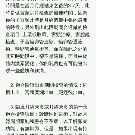
時間是在當月月經結束之後的3-7天，此
時是做宮頸刮片檢查的最佳時間，因為
你的子宮頸此時是月經週期中張的最開
的時候，另外刑出此段期間合適做的檢
查項目: 上環或取環、宮頸治療、宮腔鏡
檢查、子宮輸卵管造影、輸卵管通液
術、輸卵管通氣術等。而在除此之外的
其它時間段中，卻不是這樣，而且由於
體內激素變化，你的乳房也有可能會出
現一些腫塊和觸痛。
    2. 適合陰道出血期間檢查的情況：同
房出血、宮頸糜爛出血、絕經後出血。
    3. 臨近月經來潮或月經來潮的第一天
適合檢查項目：診斷性刮宮術，對於月
經周期紊亂和患有不孕症，以了解卵巢
功能，有無排卵。但是，如果出現有持