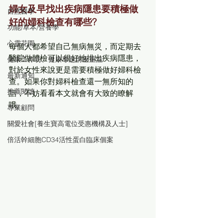
婦女及早找出疾病隱患要積極做
自然醫學
好的婦科檢查有哪些?
功能/草本/營養學
心靈花園
每個人都希望自己無病無災，而定期去
醫院做體檢可以很好地排出疾病隱患，
健康工作坊、健康專題講座重温
對於女性來說更是需要積極做好婦科檢
最新通知
查。如果你對婦科檢查還一無所知的
推薦閱讀
話，不妨看看本文就會有大致的瞭解
哦。
專業顧問
關愛社會[養生寶高電位受惠機構及人士]
倍活幹細胞CD34活性蛋白臨床個案