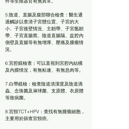
件等生殖器官有無異常。
5.陰道、直腸及腹部聯合檢查：醫生通
過觸診以查清子宮體位置、子宮的大
小、子宮後壁情況、主韌帶、子宮骶韌
帶、子宮直腸窩、陰道直腸隔、盆腔內
側壁及直腸等有無增厚、壓痛及腫瘤情
況。
6.宮腔鏡檢查：可以直視到宮腔內結構
及內膜情況，有無粘連、有無息肉等。
7.白帶鏡檢：檢查陰道清潔度及陰道滴
蟲、念珠菌及淋球菌、支原體、衣原體
等致病菌。
8.宮頸TCT+HPV：查找有無腫瘤細胞，
主要用於篩查宮頸癌。