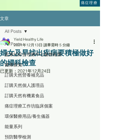
痛症理療
文章
All Posts
Yield Healthy Life
All Posts
2021年12月13日
讀畢需時 5 分鐘
婦女及早找出疾病要積極做好
盈康社綜合理療中心服務範圍
的婦科檢查
健康新知
已更新：
2021年12月24日
訂購天然營養補充品
訂購天然個人護理品
訂購天然有機素食品
痛症理療工作坊臨床個案
環保醫療用品/養生儀器
能量系列
預防醫學檢測