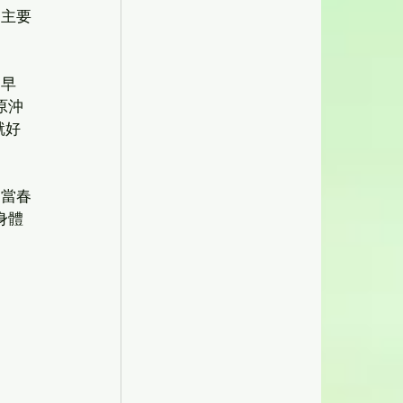
。主要
的早
原沖
就好
。當春
身體