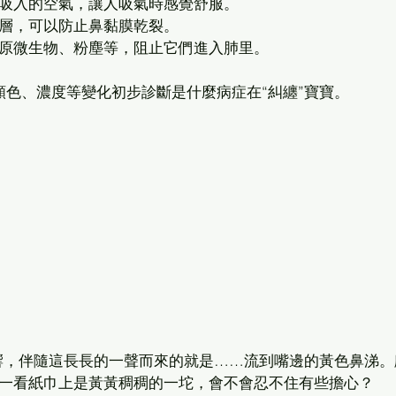
吸入的空氣，讓人吸氣時感覺舒服。
層，可以防止鼻黏膜乾裂。
原微生物、粉塵等，阻止它們進入肺里。
顏色、濃度等變化初步診斷是什麼病症在“糾纏”寶寶。
巨響，伴隨這長長的一聲而來的就是……流到嘴邊的黃色鼻涕。
一看紙巾上是黃黃稠稠的一坨，會不會忍不住有些擔心？ 