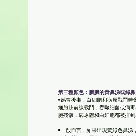
第三種顏色︰膿膿的黃鼻涕或綠鼻
￭感冒後期，白細胞和病原戰鬥時
細胞赴前線戰鬥，吞噬細菌或病毒
胞殘骸，病原體和白細胞都被排到
￭一般而言，如果出現黃綠色鼻涕