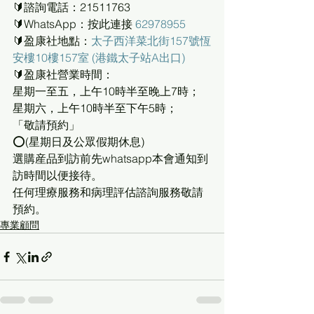
🔰諮詢電話：21511763
🔰WhatsApp：按此連接 
62978955
🔰盈康社地點：
太子西洋菜北街157號恆
安樓10樓157室 (港鐵太子站A出口)
🔰盈康社營業時間：
星期一至五，上午10時半至晚上7時；
星期六，上午10時半至下午5時；
「敬請預約」
⭕(星期日及公眾假期休息)
選購産品到訪前先whatsapp本會通知到
訪時間以便接待。
任何理療服務和病理評估諮詢服務敬請
預約。 
專業顧問