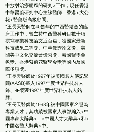
中放射治療腸癌的研究>工作；現任香港
中華醫藥研究中心主診醫師、香港<大公
報>醫藥版高級顧問。
*王長天醫師在40餘年的中西醫結合的臨
床工作中，曾主持中西醫科研目數十項
撰寫專業科技論文近百篇，獲國家最新
科技成果二等獎、中華優秀論文獎、美
國美中文化交流會優秀獎、泰國醫學金
象獎、香港紫荊花醫學金獎等國內及國
際多項獎。
*王長天醫師於1997年被美國名人傳記學
院(AASB)載入1997年度世界科技名人
錄、並榮獲1997年度世界科技名人銘
牌。
*王長天醫師於1998年被中國國家名譽為
專業人才，其功績被國家人事部編入<中
國專家大辭典>、<中國人才大辭典>和<
中國名醫大辭典>中。