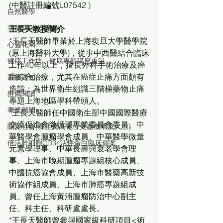
(中醫註冊編號L07542 )
自然醫學
功能/草本/營養學
王長天教授簡介
*王長天醫師畢業於上海復旦大學醫學院
心靈花園
(原上海醫科大學)，從事中西醫結合臨床
健康工作坊、健康專題講座重温
工作40年以上，擅長外科手術治療及癌
症綜合治療，尤其在癌症止痛方面頗有
最新通知
造詣；為世界衛生組識三階梯藥物止痛
推薦閱讀
專題上海地區學科帶頭人。
專業顧問
*王長天醫師任中國衛生部中國國際醫療
交流促進會微循環專業委員會委員、中
關愛社會[養生寶高電位受惠機構及人士]
華醫學會腫瘤學會成員、中華醫學微量
倍活幹細胞CD34活性蛋白臨床個案
元素學理事、中華長壽與衰老學會理
事、上海市晚期腫瘤專題組核心成員、
中國抗癌協會成員、上海市醫藥高新技
術協作組成員、上海市肺癌專題組成
員、曾任上海黃浦腫瘤防治中心副主
任、科主任、科研處處長。
*王長天醫師曾參與國家級科研項目<術