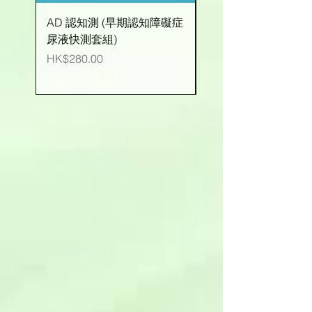
AD 認知測 (早期認知障礙症
有機玉米粒 (台灣產)
尿液快測套組)
價格
HK$25.00
價格
HK$280.00