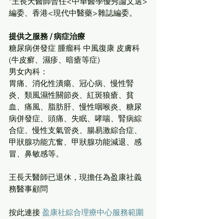
*王長天醫師曾任<中華醫學優秀論文選>
編委、香港<現代中醫藥>雜誌編委。
提供之服務 / 病症治療
糖尿病併發症 腫瘤科 中風復康 皮膚科
(牛皮癬、濕疹、暗瘡等症)
男女內科：
胃痛、消化性潰瘍、冠心病、慢性腎
炎、類風濕性關節炎、紅斑狼瘡、貧
血、痛風、脂肪肝、慢性咽喉炎、糖尿
病併發症、頭痛、失眠、哮喘、腎病綜
合症、慢性支氣管炎、腸易激綜合症、
甲狀腺功能亢奮、甲狀腺功能減退、感
冒、鼻敏感等。
王長天醫師已退休，現擔任為盈康社義
務醫事顧問
按此連接 
盈康社綜合理療中心服務範圍