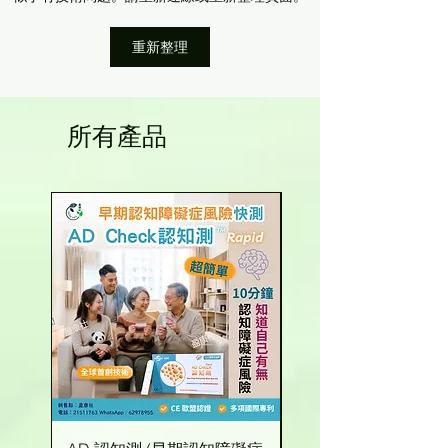
脚底筋膜炎、脚背水腫
尾龍骨受傷康復
重新整理
所有產品