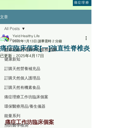
痛症理療
文章
All Posts
Yield Healthy Life
All Posts
2022年1月13日
讀畢需時 2 分鐘
痛症臨床個案[一]強直性脊椎炎
盈康社綜合理療中心服務範圍
已更新：
2025年4月17日
健康新知
訂購天然營養補充品
訂購天然個人護理品
訂購天然有機素食品
痛症理療工作坊臨床個案
環保醫療用品/養生儀器
能量系列
痛症工作坊臨床個案
預防醫學檢測