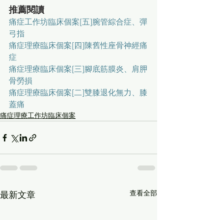
推薦閱讀
痛症工作坊臨床個案[五]腕管綜合症、彈
弓指
痛症理療臨床個案[四]陳舊性座骨神經痛
症
痛症理療臨床個案[三]腳底筋膜炎、肩胛
骨勞損
痛症理療臨床個案[二]雙膝退化無力、膝
蓋痛
痛症理療工作坊臨床個案
查看全部
最新文章