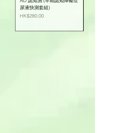
AD 認知測 (早期認知障礙症
有機玉米粒 (台灣產)
尿液快測套組)
價格
HK$25.00
價格
HK$280.00