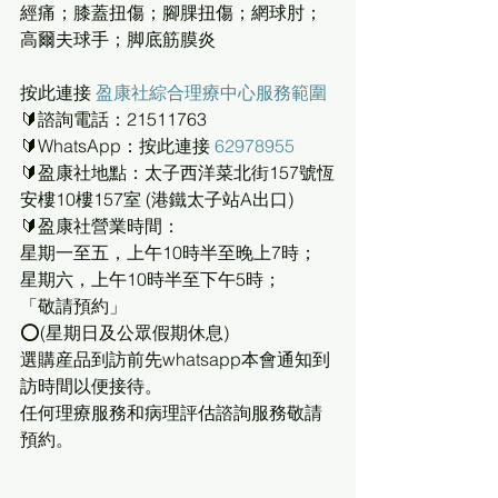
經痛；膝蓋扭傷；腳腂扭傷；網球肘；
高爾夫球手；脚底筋膜炎
按此連接 
盈康社綜合理療中心服務範圍
🔰諮詢電話：21511763
🔰WhatsApp：按此連接 
62978955
🔰盈康社地點：太子西洋菜北街157號恆
安樓10樓157室 (港鐵太子站A出口)
🔰盈康社營業時間：
星期一至五，上午10時半至晚上7時；
星期六，上午10時半至下午5時；
「敬請預約」
⭕(星期日及公眾假期休息)
選購産品到訪前先whatsapp本會通知到
訪時間以便接待。
任何理療服務和病理評估諮詢服務敬請
預約。