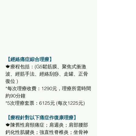
【經絡痛症綜合理療】
🍁療程包括：(G5鬆筋膜、聚焦式衝激
波、經筋手法、經絡刮痧、走罐、正骨
復位 )
*每次理療收費：1290元，理療所需時間
約90分鐘 
*5次理療套票：6125元 (每次1225元)
【療程針對以下痛症作復康理療】
🍁陳舊性肩頸痛症；肩週炎；肩部腰部
鈣化性肌腱炎；強直性脊椎炎；坐骨神