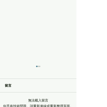
留言
無法載入留言
痛症理療臨床個案[四五]
痛症理療臨床個案
似乎有技術問題。請重新連線或重新整理頁面。