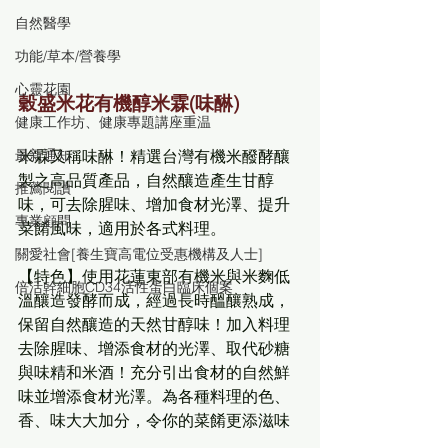
自然醫學
功能/草本/營養學
心靈花園
穀盛米花有機醇米霖(味醂)
健康工作坊、健康專題講座重温
最新通知
米霖又稱味醂！精選台灣有機米醱酵釀
製之高品質產品，自然釀造產生甘醇
推薦閱讀
味，可去除腥味、增加食材光澤、提升
專業顧問
菜餚風味，適用於各式料理。
關愛社會[養生寶高電位受惠機構及人士]
【特色】使用花蓮東部有機米與米麴低
倍活幹細胞CD34活性蛋白臨床個案
溫釀造發酵而成，經過長時醞釀熟成，
保留自然釀造的天然甘醇味！加入料理
去除腥味、增添食材的光澤、取代砂糖
與味精和米酒！充分引出食材的自然鮮
味並增添食材光澤。為各種料理的色、
香、味大大加分，令你的菜餚更添滋味 
。