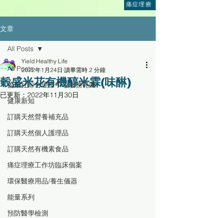
痛症理療
文章
All Posts
Yield Healthy Life
All Posts
2022年1月24日
讀畢需時 2 分鐘
穀盛米花有機醇米霖(味醂)
盈康社綜合理療中心服務範圍
已更新：
2022年11月30日
健康新知
訂購天然營養補充品
訂購天然個人護理品
訂購天然有機素食品
痛症理療工作坊臨床個案
環保醫療用品/養生儀器
能量系列
預防醫學檢測