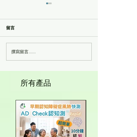
留言
撰寫留言......
有機無麩質低糖低鹽兒童
天然阿洛酮糖(零
意粉-糙米蕎麥苔麩莧籽.可
卡)絕佳砂糖替代
愛動物圖案
所有產品