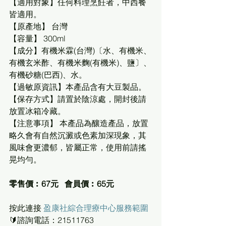
【適用對象】任何料理烹飪者，中西餐
皆適用。
【原產地】 台灣
【容量】 300ml
【成分】有機米霖(台灣)〔水、有機米、
有機玄米酢、有機米麴(有機米)、鹽〕、
有機砂糖(巴西)、水。
【過敏原資訊】本產品含有大豆製品。
【保存方式】請置於陰涼處，開封後請
放置冰箱冷藏。
【注意事項】 本產品為釀造產品，放置
略久會有自然沉澱或色素加深現象，其
風味會更濃郁，皆屬正常，使用前請搖
晃均勻。
零售價︰67元   會員價︰65元
按此連接 
盈康社綜合理療中心服務範圍
🔰諮詢電話：21511763