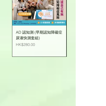
AD 認知測 (早期認知障礙症
有機玉米粒 (台灣產)
尿液快測套組)
價格
HK$25.00
價格
HK$280.00