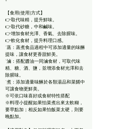
【食用(使用)方式】
👉取代味精，提升鮮味。
👉取代砂糖，中和鹹味。
👉增加食材光澤、香氣、去除腥味。
👉軟化食材，提升料理口感。
˙蒸：蒸煮食品過程中可添加適量的味醂
提味，讓食材更香甜鮮美。
˙滷：搭配醬油一同滷食材，可取代味
精、糖、酒、鹽，並增添食材光澤和去
除腥味。
˙煮：添加適量味醂於各類湯品和菜餚中
可讓食物更鮮美。
※可依口味喜好或食材特性搭配
※料理小提醒如果怕菜煮出來太軟糊，
要早點加；相反如果怕飯菜太硬，則要
晚點加。  