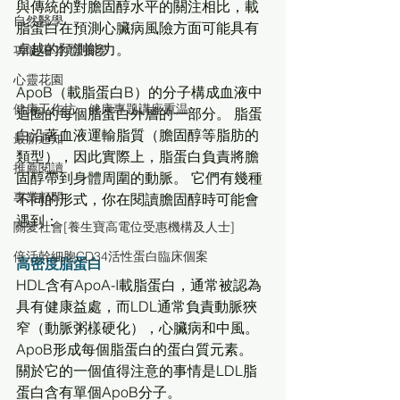
與傳統的對膽固醇水平的關注相比，載
自然醫學
脂蛋白在預測心臟病風險方面可能具有
卓越的預測能力。
功能/草本/營養學
心靈花園
ApoB（載脂蛋白B）的分子構成血液中
健康工作坊、健康專題講座重温
迴圈的每個脂蛋白外層的一部分。 脂蛋
白沿著血液運輸脂質（膽固醇等脂肪的
最新通知
類型），因此實際上，脂蛋白負責將膽
推薦閱讀
固醇帶到身體周圍的動脈。 它們有幾種
專業顧問
不同的形式，你在閱讀膽固醇時可能會
遇到：
關愛社會[養生寶高電位受惠機構及人士]
倍活幹細胞CD34活性蛋白臨床個案
高密度脂蛋白
HDL含有ApoA-I載脂蛋白，通常被認為
具有健康益處，而LDL通常負責動脈狹
窄（動脈粥樣硬化），心臟病和中風。 
ApoB形成每個脂蛋白的蛋白質元素。 
關於它的一個值得注意的事情是LDL脂
蛋白含有單個ApoB分子。