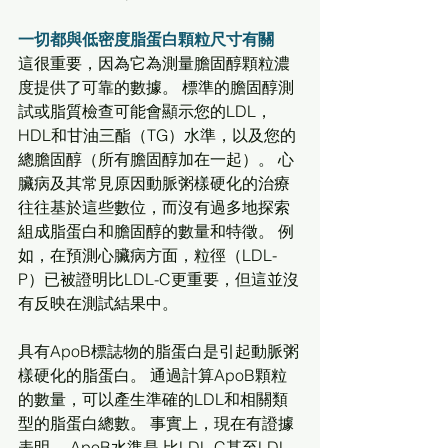
一切都與低密度脂蛋白顆粒尺寸有關
這很重要，因為它為測量膽固醇顆粒濃
度提供了可靠的數據。 標準的膽固醇測
試或脂質檢查可能會顯示您的LDL，
HDL和甘油三酯（TG）水準，以及您的
總膽固醇（所有膽固醇加在一起）。 心
臟病及其常見原因動脈粥樣硬化的治療
往往基於這些數位，而沒有過多地探索
組成脂蛋白和膽固醇的數量和特徵。 例
如，在預測心臟病方面，粒徑（LDL-
P）已被證明比LDL-C更重要，但這並沒
有反映在測試結果中。
具有ApoB標誌物的脂蛋白是引起動脈粥
樣硬化的脂蛋白。 通過計算ApoB顆粒
的數量，可以產生準確的LDL和相關類
型的脂蛋白總數。 事實上，現在有證據
表明， ApoB水準是 比LDL-C甚至LDL-