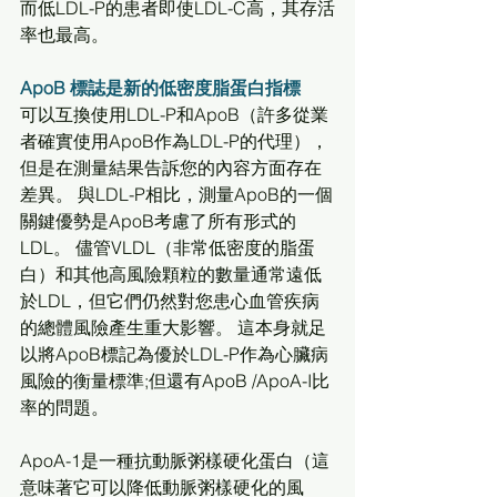
而低LDL-P的患者即使LDL-C高，其存活
率也最高。
ApoB 標誌是新的低密度脂蛋白指標
可以互換使用LDL-P和ApoB（許多從業
者確實使用ApoB作為LDL-P的代理），
但是在測量結果告訴您的內容方面存在
差異。 與LDL-P相比，測量ApoB的一個
關鍵優勢是ApoB考慮了所有形式的
LDL。 儘管VLDL（非常低密度的脂蛋
白）和其他高風險顆粒的數量通常遠低
於LDL，但它們仍然對您患心血管疾病
的總體風險產生重大影響。 這本身就足
以將ApoB標記為優於LDL-P作為心臟病
風險的衡量標準;但還有ApoB /ApoA-I比
率的問題。
ApoA-1是一種抗動脈粥樣硬化蛋白（這
意味著它可以降低動脈粥樣硬化的風