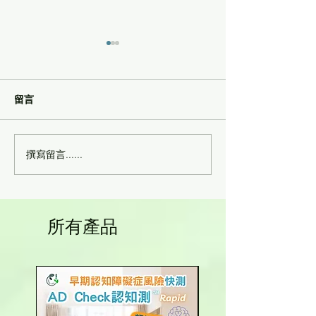
留言
撰寫留言......
幹細胞回輸後，身體一年
幹細胞抗衰老 -
內的變化有哪些？
糾纏
所有產品