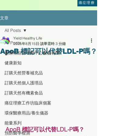
痛症理療
文章
All Posts
Yield Healthy Life
All Posts
2025年8月15日
讀畢需時 3 分鐘
ApoB 標記可以代替LDL-P嗎？
盈康社綜合理療中心服務範圍
健康新知
訂購天然營養補充品
訂購天然個人護理品
訂購天然有機素食品
痛症理療工作坊臨床個案
環保醫療用品/養生儀器
能量系列
ApoB 標記可以代替LDL-P嗎？
預防醫學檢測