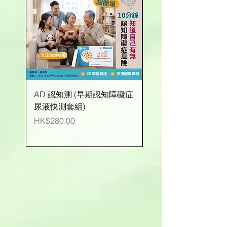
AD 認知測 (早期認知障礙症
有機玉米粒 (台灣產)
尿液快測套組)
價格
HK$25.00
價格
HK$280.00