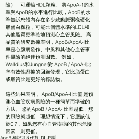
險），可運輸HDL顆粒。 將ApoA-1的水
準與ApoB的水平進行比較，ApoB的水
準告訴您體內存在多少致動脈粥樣硬化
脂蛋白顆粒，可能比個體水準的LDL和
其他脂質更準確地預測心血管風險。 高
品質的研究數據表明，ApoB/ApoA-I比
率是心臟病發作、中風和其他心血管事
件風險的絕佳預測因數。 例如， 
Walldius和Jungner對 ApoB / ApoA-I比
率有效性證據的回顧發現，它比脂蛋白
或脂質比是更好的標誌物。
這些結果表明， ApoB/ApoA-I 比值 是預
測心血管疾病風險的一種簡單而準確的
方法。 您的ApoB / ApoA-I比率越低，您
的風險就越低 – 理想情況下，它應該低
於0.7，如果您有心血管疾病的其他危險
因素，則更低。
ApoB 標記可以代替LDL-P嗎