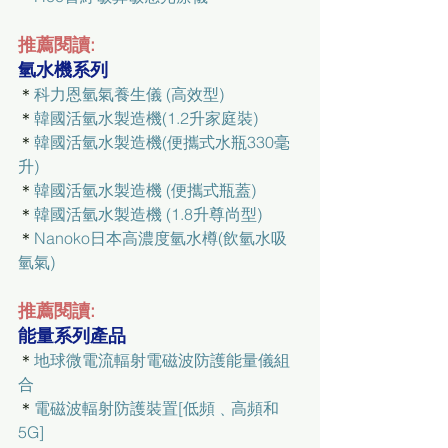
推薦閱讀:
氫水機系列
＊
科力恩氫氣養生儀 (高效型)
＊
韓國活氫水製造機(1.2升家庭裝)
＊
韓國活氫水製造機(便攜式水瓶330毫
升)
＊
韓國活氫水製造機 (便攜式瓶蓋)
＊
韓國活氫水製造機 (1.8升尊尚型)
＊
Nanoko日本高濃度氫水樽(飲氫水吸
氫氣)
推薦閱讀:
能量系列產品
＊
地球微電流輻射電磁波防護能量儀組
合
＊
電磁波輻射防護裝置[低頻﹑高頻和
5G]