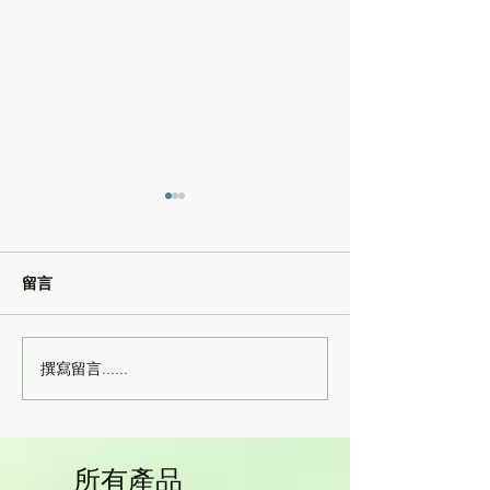
留言
撰寫留言......
優氫H2 Cube 活氫氧生機
捷克優樂富氫水樽
3合1 (吸氫氣﹑吸氧氣+氫
自動清洗功能
氣及氫水機) 600cc
所有產品