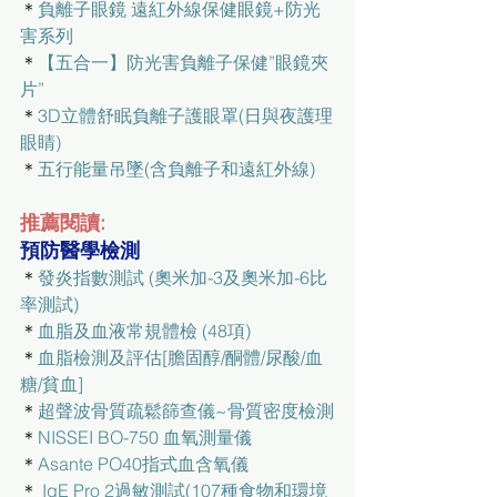
＊
負離子眼鏡 遠紅外線保健眼鏡+防光
害系列
＊
【五合一】防光害負離子保健”眼鏡夾
片”
＊
3D立體舒眠負離子護眼罩(日與夜護理
眼睛)
＊
五行能量吊墜(含負離子和遠紅外線)
推薦閱讀:
預防醫學檢測
＊
發炎指數測試 (奧米加-3及奧米加-6比
率測試)
＊
血脂及血液常規體檢 (48項)
＊
血脂檢測及評估[膽固醇/酮體/尿酸/血
糖/貧血]
＊
超聲波骨質疏鬆篩查儀~骨質密度檢測
＊
NISSEI BO-750 血氧測量儀
＊
Asante PO40指式血含氧儀
＊ 
IgE Pro 2過敏測試(107種食物和環境