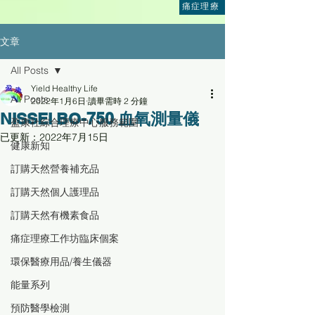
痛症理療
文章
All Posts
Yield Healthy Life
All Posts
2022年1月6日
讀畢需時 2 分鐘
NISSEI BO-750 血氧測量儀
盈康社綜合理療中心服務範圍
已更新：
2022年7月15日
健康新知
訂購天然營養補充品
訂購天然個人護理品
訂購天然有機素食品
痛症理療工作坊臨床個案
環保醫療用品/養生儀器
能量系列
預防醫學檢測