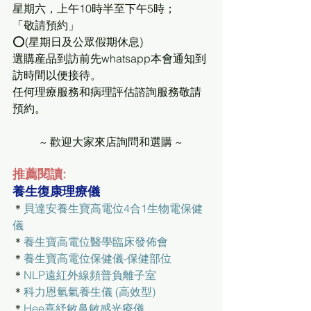
星期六，上午10時半至下午5時；
「敬請預約」
⭕(星期日及公眾假期休息)
選購産品到訪前先whatsapp本會通知到
訪時間以便接待。
任何理療服務和病理評估諮詢服務敬請
預約。
~ 歡迎大家來店詢問和選購 ~
推薦閱讀:
養生復康理療儀
＊
貝達安養生寶高電位4合1生物電保健
儀
＊
養生寶高電位醫學臨床發佈會
＊
養生寶高電位保健儀-保健部位
＊
NLP遠紅外線頻普負離子室
＊
科力恩氫氣養生儀 (高效型)
＊
Hee喜紓敏鼻敏感光療儀