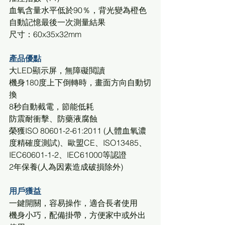
血氧含量水平低於90％，背光變為橙色
自動記憶最後一次測量結果
尺寸：60x35x32mm
產品優點
大LED顯示屏，無障礙閲讀
機身180度上下倒轉時，畫面方向自動切
換
8秒自動截電，節能低耗
防震耐衝擊、防藥液腐蝕
榮獲ISO 80601-2-61:2011 (人體血氧濃
度精確度測試)、歐盟CE、ISO13485、
IEC60601-1-2、IEC61000等認證
2年保養(人為因素造成破損除外)
用戶獲益
一鍵開關，容易操作，適合長者使用
機身小巧，配備掛帶，方便家中或外出