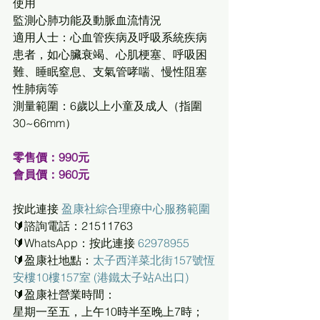
使用
監測心肺功能及動脈血流情況
適用人士：心血管疾病及呼吸系統疾病
患者，如心臟衰竭、心肌梗塞、呼吸困
難、睡眠窒息、支氣管哮喘、慢性阻塞
性肺病等
測量範圍：6歲以上小童及成人（指圍
30~66mm）
零售價：990元
會員價：960元
按此連接 
盈康社綜合理療中心服務範圍
🔰諮詢電話：21511763
🔰WhatsApp：按此連接 
62978955
🔰盈康社地點：
太子西洋菜北街157號恆
安樓10樓157室 (港鐵太子站A出口)
🔰盈康社營業時間：
星期一至五，上午10時半至晚上7時；