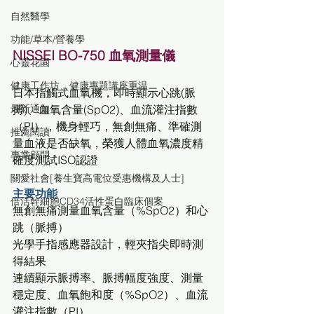
自然醫學
功能/草本/營養學
NISSEI BO-750 血氧測量儀
心靈花園
健康工作坊、健康專題講座重温
日本指觸式血氧機，即時顯示心跳(脈
最新通知
搏)、血氧含量(SpO2)、血流灌注指數
（PI），機身輕巧，無創無痛、準確測
推薦閱讀
量血液是否缺氧，榮獲人體血氧濃度精
專業顧問
確度測試ISO認證
關愛社會[養生寶高電位受惠機構及人士]
主要功能
倍活幹細胞CD34活性蛋白臨床個案
無創無痛測量血氧含量（%SpO2）和心
跳（脈搏）
光學手指感應器設計，輕夾指尖即時測
得結果
連續顯示脈搏率、脈搏幅度強度、測量
穩定度、血氧飽和度（%SpO2）、血流
灌注指數（PI）