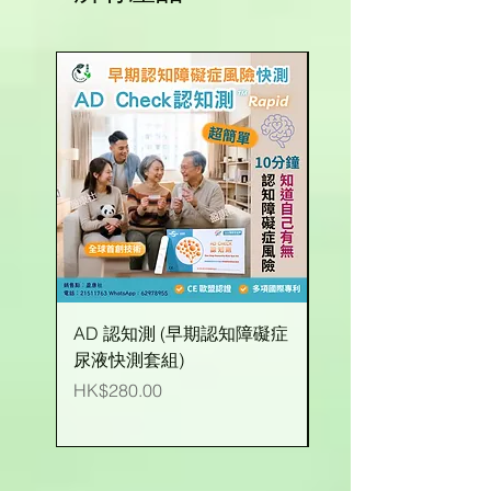
AD 認知測 (早期認知障礙症
有機玉米粒 (台灣產)
尿液快測套組)
價格
HK$25.00
價格
HK$280.00