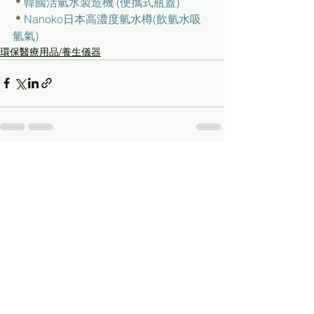
＊
韓國活氫水製造機 (便攜式瓶蓋)
＊
Nanoko日本高濃度氫水樽(飲氫水吸
氫氣)
環保醫療用品/養生儀器
查看全部
最新文章