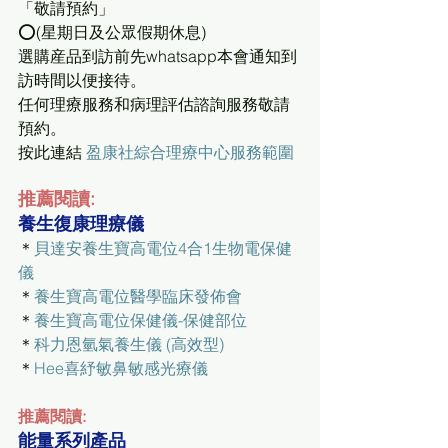
「敬請預約」
⭕(星期日及公眾假期休息)
選購産品到訪前先whatsapp本會通知到
訪時間以便接待。
任何理療服務和病理評估諮詢服務敬請
預約。 
按此連結 
盈康社綜合理療中心服務範圍
推薦閱讀:
養生復康理療儀
＊
貝達安養生寶高電位4合1生物電保健
儀
＊
養生寶高電位醫學臨床發佈會
＊
養生寶高電位保健儀-保健部位
＊
科力恩氫氣養生儀 (高效型)
＊
Hee喜紓敏鼻敏感光療儀
推薦閱讀:
能量系列產品