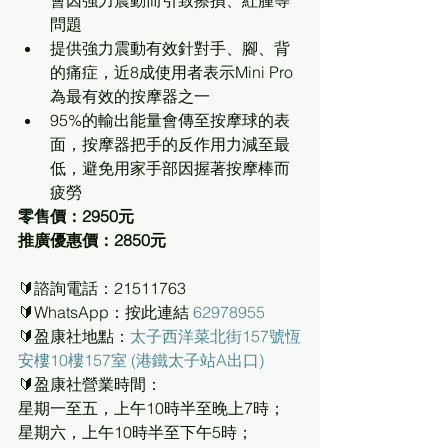
會因強力震動而引致擦損、紅腫等
問題
提供強力震動有效針對手、腳、背
的痛症，近8成使用者表示Mini Pro
為最有效的按摩器之一
95%的輸出能量會傳至按摩球的表
面，按摩器把手的反作用力減至最
低，避免用家手部因握著按摩棒而
疲勞
零售價：2950元   
推廣優惠價：2850元
🔰諮詢電話：21511763
🔰WhatsApp：按此連結 
62978955
🔰盈康社地點：
太子西洋菜北街157號恆
安樓10樓157室 (港鐵太子站A出口)
🔰盈康社營業時間：
星期一至五，上午10時半至晚上7時；
星期六，上午10時半至下午5時；