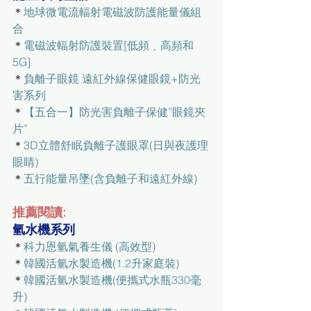
＊
地球微電流輻射電磁波防護能量儀組
合
＊
電磁波輻射防護裝置[低頻﹑高頻和
5G]
＊
負離子眼鏡 遠紅外線保健眼鏡+防光
害系列
＊
【五合一】防光害負離子保健”眼鏡夾
片”
＊
3D立體舒眠負離子護眼罩(日與夜護理
眼睛)
＊
五行能量吊墜(含負離子和遠紅外線)
推薦閱讀:
氫水機系列
＊
科力恩氫氣養生儀 (高效型)
＊
韓國活氫水製造機(1.2升家庭裝)
＊
韓國活氫水製造機(便攜式水瓶330毫
升)