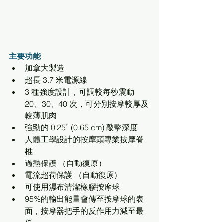
主要功能
加拿大製造
超長 3.7 米電源線
3 種強度設計，可調較每秒震動 
20、30、40 次，可分別按摩較厚及
較薄肌肉
強勁的 0.25” (0.65 cm) 敲擊深度
人體工學設計的按摩頭專業按摩脊
椎
過熱保護 （自動復原）
電流超荷保護 （自動復原）
可使用濕布清潔橡膠按摩球
95%的輸出能量會傳至按摩球的表
面，按摩器把手的反作用力減至最