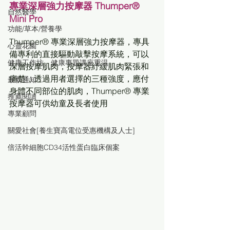
專業深層強力按摩器 Thumper® 
自然醫學
Mini Pro 
功能/草本/營養學
Thumper® 專業深層強力按摩器，專具
心靈花園
備專利的直接驅動敲擊按摩系統，可以
健康工作坊、健康專題講座重温
深層按摩肌肉，按摩器紓緩肌肉緊張和
痛楚，透過用者選擇的三種強度，應付
最新通知
身體不同部位的肌肉，Thumper® 專業
推薦閱讀
按摩器可供幼童及長者使用
專業顧問
關愛社會[養生寶高電位受惠機構及人士]
倍活幹細胞CD34活性蛋白臨床個案