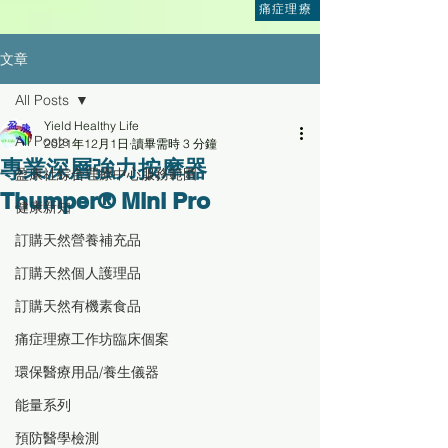
痛症理療
文章
All Posts
Yield Healthy Life
All Posts
2021年12月1日
讀畢需時 3 分鐘
專業深層強力按摩器
盈康社綜合理療中心服務範圍
Thumper® Mini Pro
健康新知
訂購天然營養補充品
訂購天然個人護理品
訂購天然有機素食品
痛症理療工作坊臨床個案
環保醫療用品/養生儀器
能量系列
預防醫學檢測