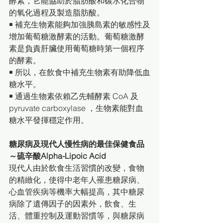
酵素，它能協助於脂肪酸和碳水化合物
的氧化過程及製造脂肪酸。
￭ 補充生物素能夠加強胰島素的敏感性及
增加葡萄糖激酵素的活動。葡萄糖激酵
素是負責肝臟使用葡萄糖時第一個程序
的酵素。
￭ 所以，在飲食中補充生物素有助降低血
糖水平。
￭ 通過生物素依賴乙先輔酵素 CoA 及
pyruvate carboxylase ，生物素能對血
糖水平發揮穩定作用。
糖尿病及現代人慢性病的最佳保健食品
～硫辛酸Alpha-Lipoic Acid
現代人由於飲食生活習慣的改變，食物
的精緻化，使得中老年人罹患糖尿病、
心血管疾病等機率大幅提高，其中糖尿
病除了遺傳因子的因素外，飲食、生
活、體重控制及運動習慣等，與糖尿病