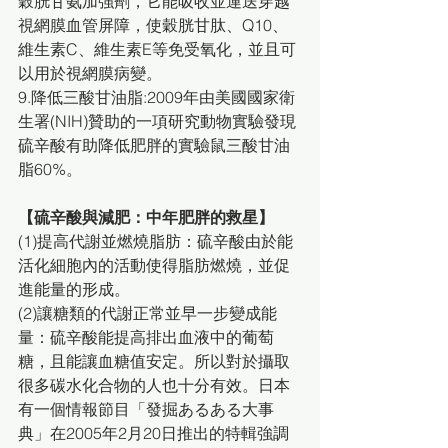
穀胱甘氨加強劑，它能吸收並運送穿越
視網膜血管屏障，使穀胱甘肽、Q10、
維生素C、維生素E等免受氧化，並且可
以用於視網膜病變。
9.降低三酸甘油脂:2009年由美國國家衛
生署(NIH)贊助的一項研究動物實驗發現
硫辛酸有助降低肥胖的實驗鼠三酸甘油
脂60%。
【硫辛酸與減肥：中年肥胖的救星】
(1)提高代謝並燃燒脂肪：硫辛酸由於能
活化細胞內的活動使得脂肪燃燒，並促
進能量的形成。
(2)讓糖類的代謝正常並早一步變成能
量：硫辛酸能提高排出血液中的葡萄
糖，且能讓血糖值安定。所以對於攝取
很多碳水化合物的人也十分有效。日本
有一個情報節目「發掘あるある大事
典」在2005年2月20日推出的特輯強調