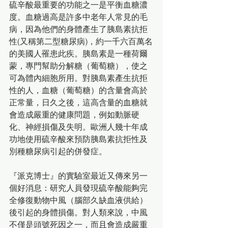
硫辛酸最重要的功能之一是平衡血糖濃
度。血糖過高是許多中老年人常見的毛
病，因為他們的身體產生了胰島素抗拒
性(又稱第二型糖尿病)，約一千六百萬名
的美國人罹患此疾。胰島素是一種荷爾
蒙，專門幫助分解糖（葡萄糖），使之
可為體內細胞所用。對胰島素產生抗拒
性的人，血糖（葡萄糖）的含量會高於
正常量，日久之後，這高含量的血糖就
會造成嚴重的健康問題，例如動脈硬
化、神經損傷及失明。歐洲人幾十年成
功地使用硫辛酸來預防胰島素抗拒性及
別種糖尿病引起的併發症。 
『派克博士』的實驗室最近又傳來另一
個好消息：研究人員發現硫辛酸能夠完
全修復動物中風（腦部久缺血液供給）
後引起的身體損傷。對人類來說，中風
不僅是頭號死因之一，而且會造成嚴重