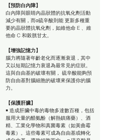
【預防白內障】
白內障與眼睛內晶狀體的抗氧化劑活動
減少有關，而α硫辛酸則能 更新多種重
要的晶狀體抗氧化劑，如維他命 E 、維
他命 C 和榖胱甘太。
【增強記憶力】
腦力將隨著年齡老化而逐漸衰退，其中
又以短期記憶力衰退為最常見的症狀。
這與自由基的破壞有關， 硫辛酸能夠預
防自由基對腦細胞的破壞來保護你的腦
力。
【保護肝臟】
￭ 造成肝臟中毒的毒物多達數百種，包括
服用大量的醋氨酚（解熱鎮痛藥）、酒
精、工業化學物和真菌毒素（如黃曲霉
毒素）。這些毒素可成為自由基或轉化