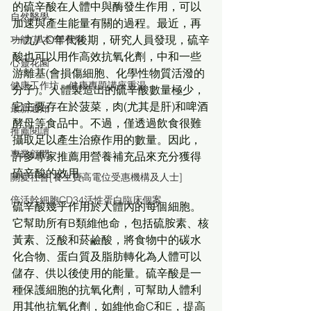
的硫辛酸在人體中與酶發生作用，可以
自然醫學
加速與產生能量有關的過程。最近，再
一九八O年代後期，研究人員發現，硫辛
功能/草本/營養學
酸也可以用作高效抗氧化劑，中和一些
心靈花園
游離基(會損傷細胞、化學性物質活潑的
健康工作坊、健康專題講座重温
分子)。人體製造出的硫辛酸數量極少，
它主要存在於菠菜，肉(尤其是肝)和啤酒
最新通知
酵母等食品中。不過，僅透過飲食很難
推薦閱讀
攝取足以產生治療作用的數量。因此，
專業顧問
許多專家推薦用營養補充品來充分獲得
硫辛酸的效用。 
關愛社會[養生寶高電位受惠機構及人士]
倍活幹細胞CD34活性蛋白臨床個案
硫辛酸幾乎作用於人體內的每個細胞。
它幫助所有B類維他命，包括硫胺素、核
黃素、泛酸和菸鹼酸，將食物中的碳水
化合物、蛋白質及脂肪轉化為人體可以
儲存、供以後使用的能量。硫辛酸是一
種保護細胞的抗氧化劑，可幫助人體利
用其他抗氧化劑，如維他命C和E，提高