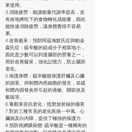
來使用。
3.消除疲勞：能讓能量代謝率提高，並
有效地將吃下的食物轉化成能量，因此
能快速消除疲勞，讓身體覺得不容易
累。
4.改善癡呆：預防阿茲海默氏症與帕金
森氏症：硫辛酸的組成分子相當地小，
因此是少數可以到達腦部的營養之一，
用於改善癡呆，強化記憶力，防止腦部
老化。
5.保護身體：硫辛酸能保護肝臟及心臟
的損害、抑制體內癌細胞的發生，並緩
和體內因發炎所引起的過敏、關節炎及
氣喘等。
6.養顏美容抗老化：抵禦放射線的傷害
7.對於三種常見的老化疾病—中風、心
臟病及白內障，提供了極強的保護力
8.預防視網膜病變: 硫辛酸是一種獨有的