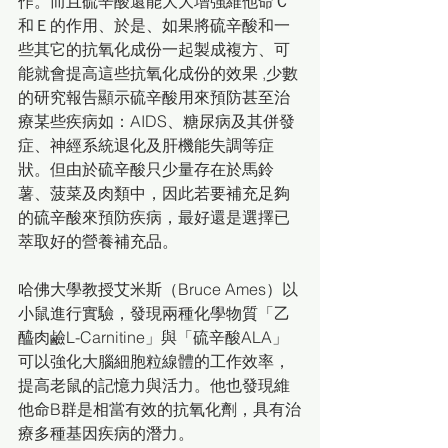
作。而且硫辛酸還能大大增強維他命Ｃ
和Ｅ的作用、於是、如果將硫辛酸和一
些其它的抗氧化成份一起製成複方、可
能就會提高這些抗氧化成份的效果 ,少數
的研究報告顯示硫辛酸用來預防甚至治
療某些疾病如：AIDS、糖尿病及其併發
症、神經系統退化及肝機能失調等症
狀。但由於硫辛酸只少量存在於馬鈴
薯、菠菜及肉類中，因此若要補充足夠
的硫辛酸來預防疾病，最好還是選擇已
萃取好的營養補充品。 
哈佛大學教授艾米斯（Bruce Ames）以
小鼠進行實驗，發現兩種化學物質「乙
醯肉鹼L-Carnitine」與「硫辛酸ALA」
可以強化大腦細胞粒線體的工作效率，
提高老鼠的記憶力與活力。他也發現維
他命B群是相當有效的抗氧化劑，具有治
療多種基因疾病的潛力。