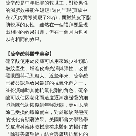
硫辛酸是中年肥胖的救世主，對於男性
的減肥效果能在短短1週內呈現(實驗中
在7天內實際就瘦了3kg)，而對於皮下脂
肪較厚的女性，雖然在一個禮拜要呈現
出相同的效果很難，但在一個月內也可
以有相同的效果。
【硫辛酸與醫學美容】
硫辛酸使用於皮膚可以用來減少並預防
皺紋產生、增進皮膚光澤與彈性，改善
黑眼圈與毛孔粗大。近些年來。硫辛酸
已被公認為效果最好的抗氧化劑之一，
並扮演輔助其他抗氧化劑的角色，硫辛
酸可以使因老化而速度逐漸趨緩慢的細
胞新陳代謝恢復到年輕狀態，更可以清
除已受損的膠原蛋白，對於皺紋與疤痕
的淡化有顯著效果。美國耶魯大學醫學
院皮膚科臨床教授裴禮康醫師的暢銷書
「除皺美膚聖經」結合護膚與抗氧化的