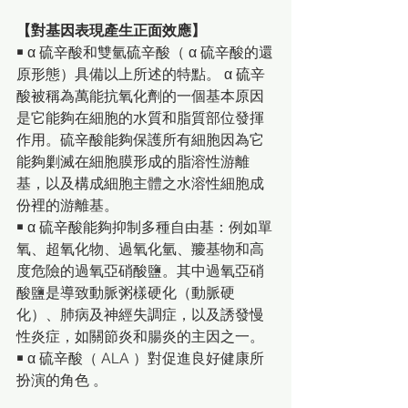
【對基因表現產生正面效應】
￭ α 硫辛酸和雙氫硫辛酸（ α 硫辛酸的還
原形態）具備以上所述的特點。 α 硫辛
酸被稱為萬能抗氧化劑的一個基本原因
是它能夠在細胞的水質和脂質部位發揮
作用。硫辛酸能夠保護所有細胞因為它
能夠剿滅在細胞膜形成的脂溶性游離
基，以及構成細胞主體之水溶性細胞成
份裡的游離基。
￭ α 硫辛酸能夠抑制多種自由基：例如單
氧、超氧化物、過氧化氫、羻基物和高
度危險的過氧亞硝酸鹽。其中過氧亞硝
酸鹽是導致動脈粥樣硬化（動脈硬
化）、肺病及神經失調症，以及誘發慢
性炎症，如關節炎和腸炎的主因之一。
￭ α 硫辛酸（ ALA ）對促進良好健康所
扮演的角色 。