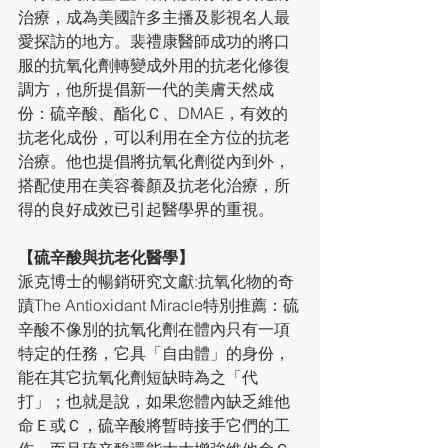
治療，成為美國許多主播及影視名人最
愛探訪的地方。裴禮康醫師成功的將口
服的抗氧化劑轉變成外用的抗老化修復
調方，他所提倡新一代的美膚天然成
份：硫辛酸、酯化Ｃ、DMAE，有效的
抗老化成份，可以利用在全方位的抗老
治療。他也提倡將抗氧化劑從內到外，
搭配使用在美容養顏及抗老化治療，所
得的良好成效已引起醫學界的重視。
【硫辛酸與抗老化醫學】
派克博士的暢銷研究文獻:抗氧化物的奇
蹟The Antioxidant Miracle特別推薦：硫
辛酸不像別的抗氧化劑在體內只有一項
特定的任務，它具「自由體」的身份，
能在其它抗氧化劑短缺時為之「代
打」；也就是說，如果您體內缺乏維他
命Ｅ或Ｃ，硫辛酸將暫時接手它們的工