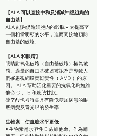
【ALA 可以直接中和及消滅神經組織的
自由基】
ALA 能夠促進細胞內的榖胱甘太提高至
一個相當明顯的水平，進而間接地預防
自由基的破壞。
【ALA 和眼睛】
眼睛對氧化破壞（自由基破壞）極為敏
感。過量的自由基破壞被認為是導致人
們罹患視網膜黃斑變性（ AMD ）的原
因。 ALA 幫助活化重要的抗氧化劑如維
他命 C 、 E 和榖胱甘肽。 
硫辛酸也被證實具有降低糖尿病患的眼
底病變及青光眼的發生率
生物素－使血糖水平更低
￭ 生物素是水溶性 B 族維他命。作為輔