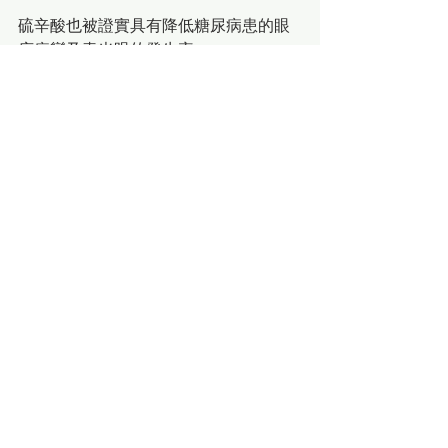
硫辛酸也被證實具有降低糖尿病患的眼
底病變及青光眼的發生率。 
另外，一份為時兩個月，針對六十名患
有不明原因的慢性口腔燒灼感病變的族
群所做的臨床研究發現，服用硫辛酸 可
以明顯改善此症狀，而這種口腔燒灼感
病變很可能是因為曾經在飲食中食用過
燙的食物而破壞到口腔的神經細胞或是
因為本身多發性神經病變所引起的症
狀。 
硫辛酸的抗氧化作用也被證實與維他命
E 、C 及其他植化性抗氧化物質 ，如 
silymarin( 苦薊萃取物中的抗氧化成分）
具有協同加成的作用，在糖尿病神經病
變的臨床治療上發現，富含在月見草油
及琉璃苣籽油中的迦瑪亞麻油酸
（GLA）會加強性硫辛酸在神經病變防