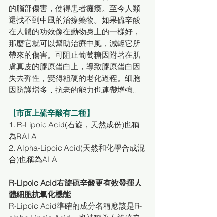
的腦部傷害，使得患者癱瘓。至今人類
還找不到中風的治療藥物。如果硫辛酸
在人體的功效像在動物身上的一樣好，
那麼它就可以幫助治療中風，減輕它所
帶來的傷害。可阻止葡萄糖因附著在肌
膚真皮的膠原蛋白上，導致膠原蛋白因
失去彈性，變得粗硬的老化過程。細胞
因防護增多，抗老的能力也連帶增強。
【市面上硫辛酸有二種】
1. R-Lipoic Acid(右旋，天然成份)也稱
為RALA
2. Alpha-Lipoic Acid(天然和化學合成混
合)也稱為ALA
R-Lipoic Acid右旋硫辛酸更有效發揮人
體細胞抗氧化機能
R-Lipoic Acid準確的成分名稱應該是R-