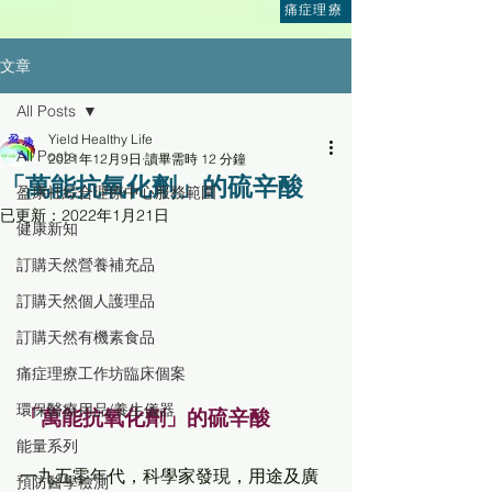
痛症理療
文章
All Posts
Yield Healthy Life
All Posts
2021年12月9日
讀畢需時 12 分鐘
「萬能抗氧化劑」的硫辛酸
盈康社綜合理療中心服務範圍
已更新：
2022年1月21日
健康新知
訂購天然營養補充品
訂購天然個人護理品
訂購天然有機素食品
痛症理療工作坊臨床個案
環保醫療用品/養生儀器
「萬能抗氧化劑」的硫辛酸
能量系列
一九五零年代，科學家發現，用途及廣
預防醫學檢測