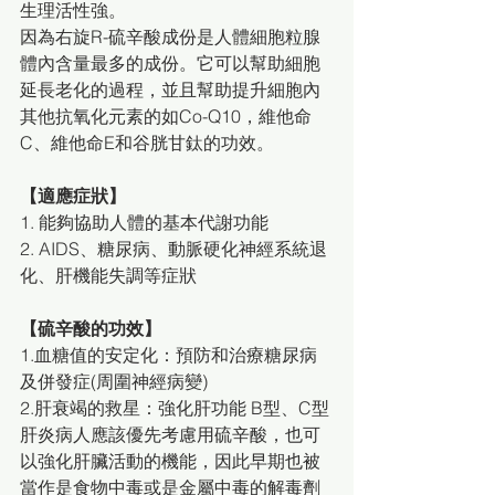
生理活性強。
因為右旋R-硫辛酸成份是人體細胞粒腺
體內含量最多的成份。它可以幫助細胞
延長老化的過程，並且幫助提升細胞內
其他抗氧化元素的如Co-Q10，維他命
C、維他命E和谷胱甘鈦的功效。
【適應症狀】
1. 能夠協助人體的基本代謝功能
2. AIDS、糖尿病、動脈硬化神經系統退
化、肝機能失調等症狀
【硫辛酸的功效】
1.血糖值的安定化：預防和治療糖尿病
及併發症(周圍神經病變)
2.肝衰竭的救星：強化肝功能 B型、C型
肝炎病人應該優先考慮用硫辛酸，也可
以強化肝臟活動的機能，因此早期也被
當作是食物中毒或是金屬中毒的解毒劑