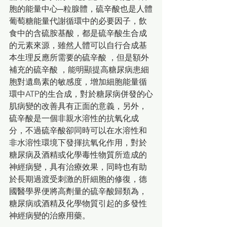
胞的能量中心─粒腺體，硫辛酸也是人體
葡萄糖能量代謝循環中的必要因子，飲
食中的含硫胺基酸，都是硫辛酸生合成
的元素來源，雖然人體可以自行合成基
本生理反應所需要的硫辛酸 ，但是額外
補充的硫辛酸 ，能明顯提高糖尿病患細
胞對遺島素的敏感度，增加細胞能量循
環中ATP的生合成，對於糖尿病併發的心
肌病變的改善具有正面的意義，另外，
硫辛酸是一個非親水溶性的抗氧化成
分，不過硫辛酸卻同時可以在水溶性和
非水溶性環境下發揮抗氧化作用，對於
糖尿病及酒精或化學毒性物質所造成的
神經病變，具有治療效果，同時也有助
於長期過渡受刺激的肝細胞的修復，德
國醫學界便將高劑量的硫辛酸歸類為，
糖尿病或酒精及化學物質引起的多發性
神經病變的治療用藥。 