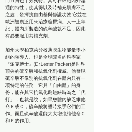
而且角色十分獨特。其可在細胞內外流
通的特性，使其得以及時補充肌膚不足
之處，發揮抗自由基與修護功效,它並在
歐洲被廣泛用來治療糖尿病。人一上年
紀，體內所製造的硫辛酸就不足，因此
有必要服用其補充劑。 
加州大學柏克萊分校薄膜生物能量學小
組的領導人、也是全球聞名的科學家
『派克博士』(Dr.Lester Packer)是世界
頂尖的硫辛酸和抗氧化劑權威。他發現
硫辛酸不像別的抗氧化劑在體內只有一
項特定的任務，它具「自由體」的身
份，能在其它抗氧化劑短缺時為之「代
打」；也就是說，如果您體內缺乏維他
命Ｅ或Ｃ，硫辛酸將暫時接手它們的工
作。而且硫辛酸還能大大增強維他命Ｃ
和Ｅ的作用。 