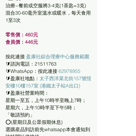
治療~餐前或空服將3-4克(1茶匙=3克) 
混合30-60毫升室溫水或暖水，每天食用
1至3次
零售價：460元
會員價：446元
按此連接 
盈康社綜合理療中心服務範圍
🔰諮詢電話：21511763
🔰WhatsApp：按此連接 
62978955
🔰盈康社地點：
太子西洋菜北街157號恆
安樓10樓157室 (港鐵太子站A出口)
🔰盈康社營業時間：
星期一至五，上午10時半至晚上7時；
星期六，上午10時半至下午5時；
「敬請預約」
⭕(星期日及公眾假期休息)
選購産品到訪前先whatsapp本會通知到