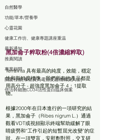
自然醫學
功能/草本/營養學
心靈花園
健康工作坊、健康專題講座重温
最新通知
黑加侖子粹取粉(4倍濃縮粹取)
推薦閱讀
專業顧問
TerraVita 具有最高的純度，效能，穩定
性和新鮮度標準。我們所有的產品都是
關愛社會[養生寶高電位受惠機構及人士]
用高分子 - 超強度黑加侖子 4：1提取
倍活幹細胞CD34活性蛋白臨床個案
物。 
根據2000年在日本進行的一項研究的結
果，黑加侖子（Ribes nigrum L.）通過
觀看VDT或視頻顯示終端幫助緩解了眼
睛疲勞和“工作引起的短暫屈光改變”的症
狀。在一項雙盲，安慰劑對照，交叉研