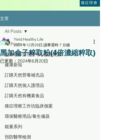
痛症理療
文章
All Posts
Yield Healthy Life
All Posts
2021年12月29日
讀畢需時 7 分鐘
黑加侖子粹取粉(4倍濃縮粹取)
盈康社綜合理療中心服務範圍
已更新：
2024年6月20日
健康新知
訂購天然營養補充品
訂購天然個人護理品
訂購天然有機素食品
痛症理療工作坊臨床個案
環保醫療用品/養生儀器
能量系列
預防醫學檢測