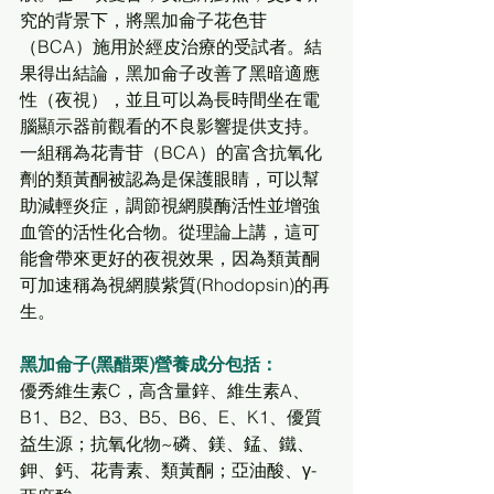
究的背景下，將黑加侖子花色苷
（BCA）施用於經皮治療的受試者。結
果得出結論，黑加侖子改善了黑暗適應
性（夜視），並且可以為長時間坐在電
腦顯示器前觀看的不良影響提供支持。
一組稱為花青苷（BCA）的富含抗氧化
劑的類黃酮被認為是保護眼睛，可以幫
助減輕炎症，調節視網膜酶活性並增強
血管的活性化合物。從理論上講，這可
能會帶來更好的夜視效果，因為類黃酮
可加速稱為視網膜紫質(Rhodopsin)的再
生。
黑加侖子(黑醋栗)營養成分包括：
優秀維生素C，高含量鋅、維生素A、
B1、B2、B3、B5、B6、E、K1、優質
益生源；抗氧化物~磷、鎂、錳、鐵、
鉀、鈣、花青素、類黃酮；亞油酸、γ-