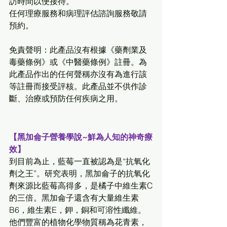
訪時間以便接待。
任何理療服務和病理評估諮詢服務敬請
預約。 
免責聲明：此產品沒有根據《藥劑業及
毒藥條例》或《中醫藥條例》註冊。為
此產品作出的任何聲稱亦沒有為進行該
等註冊而接受評核。此產品並不供作診
斷、治療或預防任何疾病之用。
【黑加侖子營養學說~鮮為人知的神奇療
效】
到目前為止，藍莓一直被認為是“抗氧化
劑之王”。研究表明，黑加侖子的抗氧化
劑來源比藍莓高得多，是橘子中維生素C
的三倍。黑加侖子還含有大量維生素
B6，維生素E，鉀，銅和可溶性纖維。
他們豐富的植物化學物質稱為花青素，