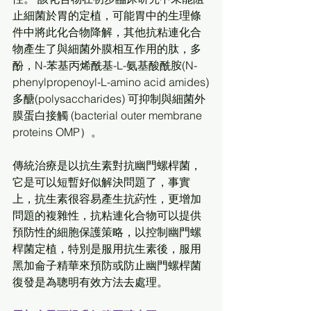
止細菌於胃的定植，可能胃中的生理條
件中將此化合物降解，其他抗粘連化合
物產生了與細菌外膜相互作用的肽，多
酚，N-苯基丙烯酰基-L-氨基酸酰胺(N-
phenylpropenoyl-L-amino acid amides)
多醣(polysaccharides) 可抑制與細菌外
膜蛋白接觸 (bacterial outer membrane 
proteins OMP）。 
傳統治療是以抗生素對抗幽門螺桿菌，
它是可以短暫好似解決問題了，事實
上，抗生素很容易產生抗葯性，更增加
問題的複雜性，抗粘連化合物可以提供
預防性的細胞保護策略，以控制幽門螺
桿菌定植，特別是服用抗生素後，服用
黑加侖子精華來預防或防止幽門螺桿菌
復發是為聰明有效方法去處理。 