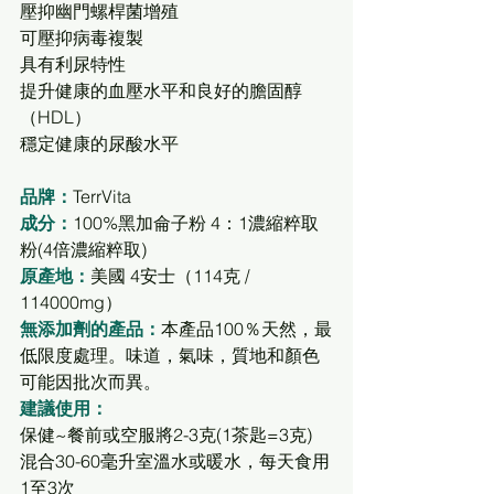
壓抑幽門螺桿菌增殖
可壓抑病毒複製
具有利尿特性
提升健康的血壓水平和良好的膽固醇
（HDL）
穩定健康的尿酸水平 
品牌：
TerrVita
成分：
100%黑加侖子粉 4：1濃縮粹取
粉(4倍濃縮粹取)
原產地：
美國 4安士（114克 / 
114000mg）
無添加劑的產品：
本產品100％天然，最
低限度處理。味道，氣味，質地和顏色
可能因批次而異。
建議使用：
保健~餐前或空服將2-3克(1茶匙=3克) 
混合30-60毫升室溫水或暖水，每天食用
1至3次