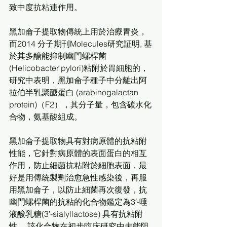
致中度抗粘連作用。 
黑加侖子提取物傳統上用於治療胃炎，
而2014 分子期刊Molecules研究証明, 基
於其多醣能抑制幽門螺桿菌
(Helicobacter pylori)粘附於胃細胞的，
研究中表明，黑加侖子種子中分離出阿
拉伯半乳聚醣蛋白 (arabinogalactan 
protein)（F2），其分子量，包含碳水化
合物，氨基酸組成。
黑加侖子提取物具有對病原體的抗粘附
性能，它針對病原體的表面蛋白的相互
作用，防止細菌抗粘附於細胞表面，最
好是用傳統製劑治愈急性感染後，再服
用黑加侖子，以防止細菌再次復發，抗
幽門螺桿菌的抗粘的化合物鑑定為3′-唾
液酸乳糖(3′-sialyllactose) 具有抗粘附
性。 該化合物在初步臨床研究中未能阻