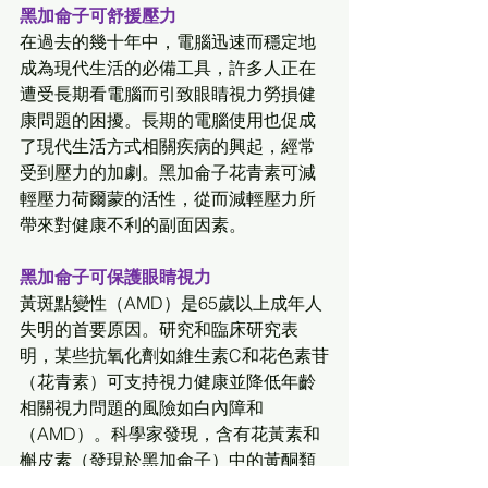
黑加侖子可舒援壓力
在過去的幾十年中，電腦迅速而穩定地
成為現代生活的必備工具，許多人正在
遭受長期看電腦而引致眼睛視力勞損健
康問題的困擾。長期的電腦使用也促成
了現代生活方式相關疾病的興起，經常
受到壓力的加劇。黑加侖子花青素可減
輕壓力荷爾蒙的活性，從而減輕壓力所
帶來對健康不利的副面因素。 
黑加侖子可保護眼睛視力
黃斑點變性（AMD）是65歲以上成年人
失明的首要原因。研究和臨床研究表
明，某些抗氧化劑如維生素C和花色素苷
（花青素）可支持視力健康並降低年齡
相關視力問題的風險如白內障和
（AMD）。科學家發現，含有花黃素和
槲皮素（發現於黑加侖子）中的黃酮類
植物會減輕有害自由基對視網膜和黃斑