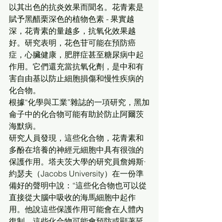
以其出色的抗炎效果而聞名。花青素是
賦予黑醋栗深色的植物​​色素 - 果實越
深，花青素的量越多，抗氧化效果越
好。研究表明，花色苷可能在預防癌
症，心臟健康，肥胖症甚至糖尿病中起
作用。它們還充當抗氧化劑，是中和有
害自由基以防止細胞損傷和慢性疾病的
化合物。 
根據“化學與工業”雜誌的一項研究，黑加
侖子中的化合物可能有助於防止阿爾茨
海默病。 
研究人員發現，這些化合物，花青素和
多酚在培養的神經元細胞中具有很強的
保護作用。塔夫茨大學的研究員詹姆斯·
約瑟夫（Jacobs University）在一份準
備好的聲明中說：“這些化合物也可以從
直接從大腦中吸收的海馬細胞中起作
用。他說這些保護作用可能會在人體內
復制，這些化合物可能會預防或顯著延