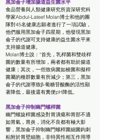
黑加侖子增加腸道益生菌水平
食品營養與人類健康研究所資深研究科
學家Abdul-Lateef Molan博士和他的團
隊對45名健康志願者進行了一項試驗，
他們服用黑加侖子四星期，他發現黑加
侖子的代謝可支持健康的益生菌水平來
支持腸道健康。 
Molan博士說：“首先，乳桿菌和雙歧桿
菌的數量有所增加，兩者都有助於腸道
健康；其次，一些致病菌如梭菌和擬桿
菌屬的種群數量有所減少；第三，黑加
侖子的代謝導致β-葡糖苷酸酶的活性顯
著降低，最後還有糞便pH降低。 
黑加侖子抑制幽門螺桿菌
幽門螺旋桿菌感染對胃潰瘍和胃部不適
如胃氣，胃炎，消化不良都有極大影
響，黑加侖子抑制幽門螺桿菌細菌鈎刺
粘附於胃壁細胞，非特異性相互作用導