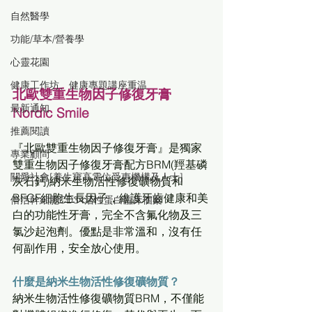
自然醫學
功能/草本/營養學
心靈花園
健康工作坊、健康專題講座重温
北歐雙重生物因子修復牙膏 
最新通知
Nordic Smile
推薦閱讀
『北歐雙重生物因子修復牙膏』是獨家
專業顧問
雙重生物因子修復牙膏配方BRM(羥基磷
關愛社會[養生寶高電位受惠機構及人士]
灰石鈣)納米生物活性修復礦物質和
BFGF細胞生長因子，維護牙齒健康和美
倍活幹細胞CD34活性蛋白臨床個案
白的功能性牙膏，完全不含氟化物及三
氯沙起泡劑。優點是非常溫和，沒有任
何副作用，安全放心使用。
什麼是納米生物活性修復礦物質？
納米生物活性修復礦物質BRM，不僅能