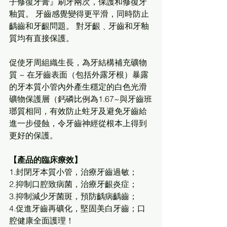
子修復牙膏』刷牙兩次，保護和修復牙
釉質。 牙齒感覺變得更平滑，同時防止
齲齒和牙齦問題。 對牙齦﹑牙齒和牙釉
質均有直接保護。 
促使牙周組織生長，為牙結構補充礦物
質 ~ 在牙齒表面（包括外露牙根）暴露
的牙本質小管內外產生穩定的白色光滑
礦物保護層（鈣磷比例為1.67~與牙齒班
瑯質相同，有效防止蛀牙及避免牙齒給
進一步侵蝕，令牙齒神經從根本上得到
更好的保護。  
【產品的臨床療效】
1.封閉牙本質小管，治療牙齒過敏；
2.抑制口腔致病菌，治療牙齦炎症；
3.抑制減少牙菌斑，預防齲病齲齒；
4.促進牙齒再礦化，堅固美白牙齒；口
腔健康全面護理！