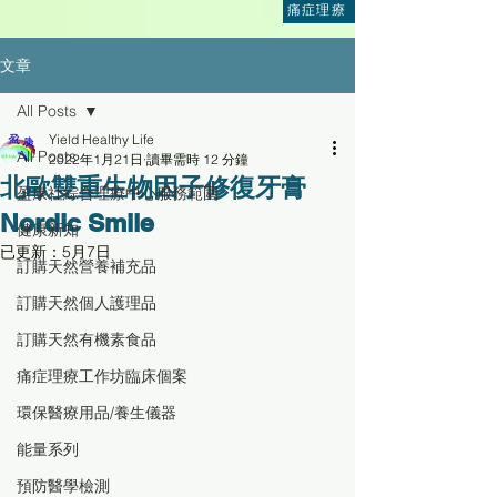
痛症理療
文章
All Posts
Yield Healthy Life
All Posts
2022年1月21日
讀畢需時 12 分鐘
北歐雙重生物因子修復牙膏
盈康社綜合理療中心服務範圍
Nordic Smile
健康新知
已更新：
5月7日
訂購天然營養補充品
訂購天然個人護理品
訂購天然有機素食品
痛症理療工作坊臨床個案
環保醫療用品/養生儀器
能量系列
預防醫學檢測