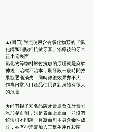
▲(圖四) 對照使用含有氯化物類的『氯
化鍶和硝酸鉀抗敏牙膏』治療後的牙本
質小管表面
氯化物等物料對付抗敏的原理就是麻醉
神經，治標不治本，刷牙段一段時間效
果就逐漸消失，同時修復效果亦不大，
作為日常入口產品使用會對身體有很大
的危害。
★尚有很多知名品牌牙膏還會在牙膏裡
添加凝血劑，只是表面上止血，並沒有
解決根本問題，且凝血劑本身含毒性成
分，亦有些牙膏加入三氯生用作殺菌，