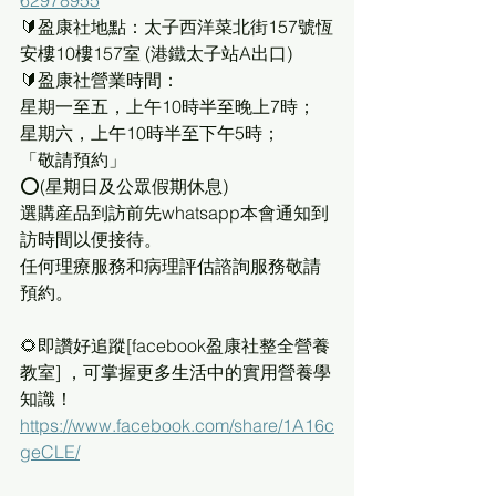
🔰盈康社地點：太子西洋菜北街157號恆
安樓10樓157室 (港鐵太子站A出口)
🔰盈康社營業時間：
星期一至五，上午10時半至晚上7時；
星期六，上午10時半至下午5時；
「敬請預約」
⭕(星期日及公眾假期休息)
選購産品到訪前先whatsapp本會通知到
訪時間以便接待。
任何理療服務和病理評估諮詢服務敬請
預約。 
🌻即讚好追蹤[facebook盈康社整全營養
教室] ，可掌握更多生活中的實用營養學
知識！
https://www.facebook.com/share/1A16c
geCLE/