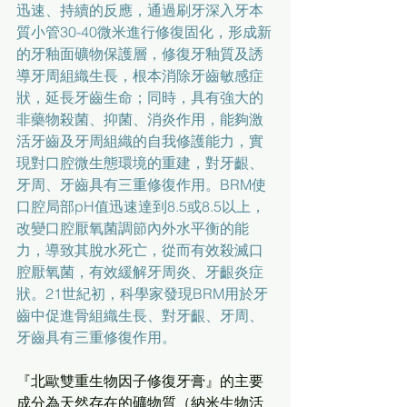
迅速、持續的反應，通過刷牙深入牙本
質小管30-40微米進行修復固化，形成新
的牙釉面礦物保護層，修復牙釉質及誘
導牙周組織生長，根本消除牙齒敏感症
狀，延長牙齒生命；同時，具有強大的
非藥物殺菌、抑菌、消炎作用，能夠激
活牙齒及牙周組織的自我修護能力，實
現對口腔微生態環境的重建，對牙齦、
牙周、牙齒具有三重修復作用。BRM使
口腔局部pH值迅速達到8.5或8.5以上，
改變口腔厭氧菌調節內外水平衡的能
力，導致其脫水死亡，從而有效殺滅口
腔厭氧菌，有效緩解牙周炎、牙齦炎症
狀。21世紀初，科學家發現BRM用於牙
齒中促進骨組織生長、對牙齦、牙周、
牙齒具有三重修復作用。
『北歐雙重生物因子修復牙膏』的主要
成分為天然存在的礦物質（納米生物活