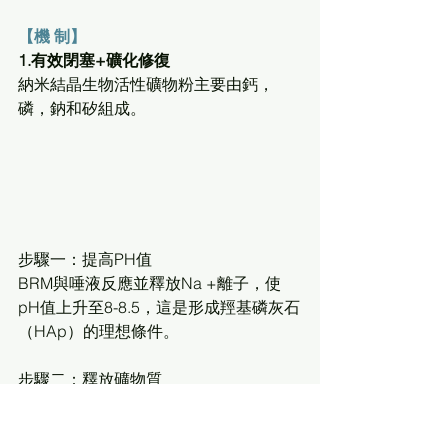
【機 制】
1.有效閉塞+礦化修復
納米結晶生物活性礦物粉主要由鈣，
磷，鈉和矽組成。
步驟一：提高PH值
BRM與唾液反應並釋放Na +離子，使
pH值上升至8-8.5，這是形成羥基磷灰石
（HAp）的理想條件。
步驟二：釋放礦物質
BRM連續釋放出許多活性成分 - 二氧化
矽，鈣和磷，然後形成磷酸鈣層。 