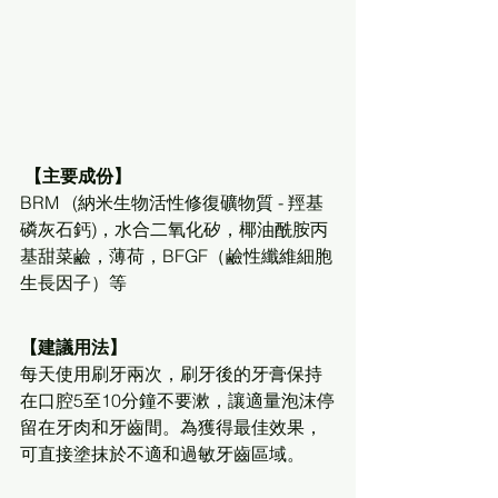
【主要成份】
BRM   (納米生物活性修復礦物質 - 羥基
磷灰石鈣)，水合二氧化矽，椰油酰胺丙
基甜菜鹼，薄荷，BFGF（鹼性纖維細胞
生長因子）等
【建議用法】
每天使用刷牙兩次，刷牙後的牙膏保持
在口腔5至10分鐘不要漱，讓適量泡沫停
留在牙肉和牙齒間。為獲得最佳效果，
可直接塗抹於不適和過敏牙齒區域。