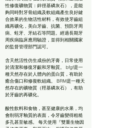
性修復礦物質：鋅徑基磷灰石），是能
夠同時對牙骨組織及軟組織產生良好鍵
合效果的生物活性材料，有效使牙齒組
織再礦化，美白牙齒、抗菌、預防牙周
病、蛀牙、牙結石等問題。經過長期牙
周疾病臨床應用驗證，並得到相關國家
的監督管理部門認可。
含天然活性仿生成份的牙膏，日常使用
於清潔和修復牙齦和牙釉質。 bfgf是一
種天然存在於人體內的蛋白質，有助於
癒合傷口和修復軟組織。 BRM是一種天
然存在的礦物質（羥基磷灰石），有助
於牙齒的再礦化。 
酸性飲料和食物，甚至健康的水果，均
會削弱牙釉質的表面，令牙齒變得粗糙
多孔甚至敏感。 每天使用『雙重生物因