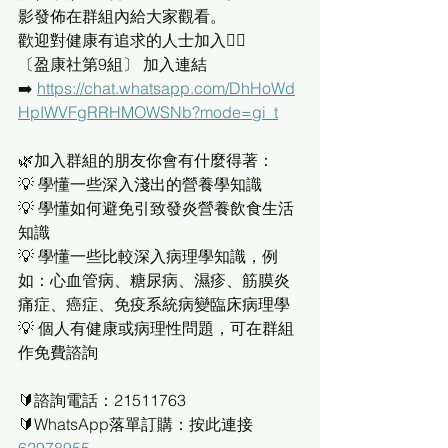
影發佈在群組內給大家觀看。
歡迎對健康有追求的人士加入👇🏻
〔盈康社第9組〕 加入連結
➡️ 
https://chat.whatsapp.com/DhHoWd
HpIWVFgRRHMOWSNb?mode=gi_t
🌿加入群組的朋友你會有什麼得著： 
💡 學懂一些深入淺出的營養學知識
💡 學懂如何避免引致發炎營養飲食生活
知識
💡 學懂一些比較深入病理學知識，例
如：心血管病、糖尿病、濕疹、筋膜炎
痛症、癌症、免疫系統病變臨床病理學
💡 個人有健康或病理性問題，可在群組
作免費諮詢
🔰諮詢電話：21511763
🔰WhatsApp落單訂購：按此連接 
62978955