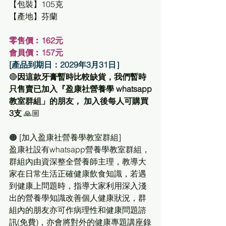
【包裝】105克
【產地】芬蘭 
零售價︰162元
會員價︰157元 
[產品到期日：2029年3月31日］
🔴
因這款牙膏暫時比較缺貨，我們暫時
只售賣已加入『盈康社營養學 whatsapp
教室群組」的朋友， 加入後每人可購買
3支
 🙏🏼
🟠 [加入盈康社營養學教室群組] 
盈康社設有whatsapp營養學教室群組，
群組內由資深整全營養師主理，教導大
家在日常生活正確健康飲食知識，若遇
到健康上問題時，指導大家利用深入淺
出的營養學知識改善個人健康狀況，群
組內的朋友亦可作病理性和健康問題諮
訊(免費)，亦會將對外的健康專題講座錄