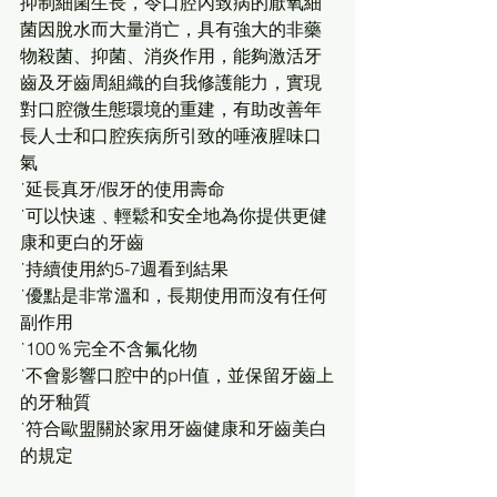
抑制細菌生長，令口腔內致病的厭氧細
菌因脫水而大量消亡，具有強大的非藥
物殺菌、抑菌、消炎作用，能夠激活牙
齒及牙齒周組織的自我修護能力，實現
對口腔微生態環境的重建，有助改善年
長人士和口腔疾病所引致的唾液腥味口
氣
˙延長真牙/假牙的使用壽命
˙可以快速﹑輕鬆和安全地為你提供更健
康和更白的牙齒
˙持續使用約5-7週看到結果
˙優點是非常溫和，長期使用而沒有任何
副作用
˙100％完全不含氟化物
˙不會影響口腔中的pH值，並保留牙齒上
的牙釉質
˙符合歐盟關於家用牙齒健康和牙齒美白
的規定 