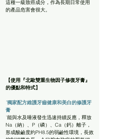
這種一級致癌成分，作為長期日常使用
的產品危害會很大。 
【使用『北歐雙重生物因子修復牙膏』
的優點和特式】
˙獨家配方維護牙齒健康和美白的修護牙
膏
˙能與水及唾液發生迅速持續反應，釋放
Na（納）、P（磷）、Ca（鈣）離子，
形成酸鹼度約PH8.5的弱鹼性環境，長效