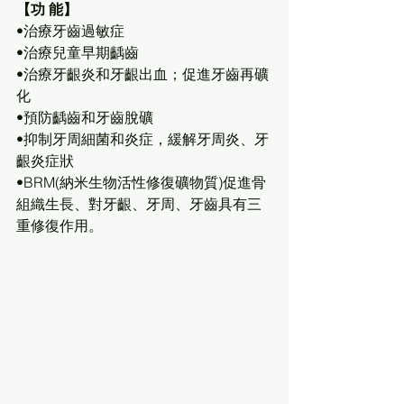
【功 能】
•治療牙齒過敏症
•治療兒童早期齲齒
•治療牙齦炎和牙齦出血；促進牙齒再礦
化
•預防齲齒和牙齒脫礦
•抑制牙周細菌和炎症，緩解牙周炎、牙
齦炎症狀
•BRM(納米生物活性修復礦物質)促進骨
組織生長、對牙齦、牙周、牙齒具有三
重修復作用。