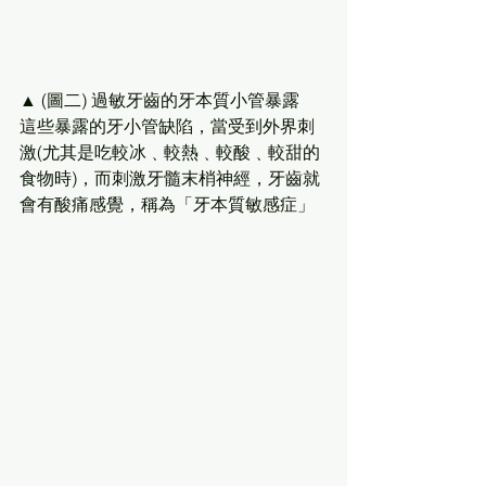
▲ (圖二) 過敏牙齒的牙本質小管暴露
這些暴露的牙小管缺陷，當受到外界刺
激(尤其是吃較冰﹑較熱﹑較酸﹑較甜的
食物時)，而刺激牙髓末梢神經，牙齒就
會有酸痛感覺，稱為「牙本質敏感症」