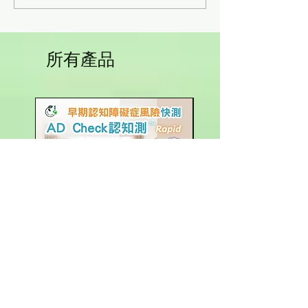
內的變化有哪些？
糾纏
所有產品
AD 認知測 (早期認知障礙症
有機玉米粒 (台灣產)
尿液快測套組)
價格
HK$25.00