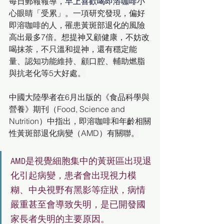
每日郵報報導，
早上喜歡喝即溶咖啡
小
心眼睛「受累」。一項研究發現，偏好
即溶咖啡的人，罹患黃斑部退化的風險
高出最多7倍。想提神又顧健康，不妨改
喝抹茶，不只溫和提神，還有穩定能
量、認知功能維持、顧口腔、輔助燃脂
與抗老化等5大好處。
中國大陸學者在6月出版的《食品科學與
營養》期刊（Food, Science and 
Nutrition）中指出，即溶咖啡和年齡相關
性黃斑部退化病變（AMD）有關聯。
AMD是視覺細胞集中的黃斑區出現退
化引起病變，患者會出現視力模
糊、中央視野有黑影等症狀，病情
嚴重甚至會導致失明，是已開發國
家長者失明的主要原因。