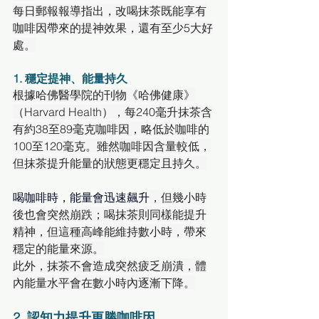
每日郵報報導指出，改喝抹茶既能享有
咖啡因帶來的提神效果，還有至少5大好
處。
1. 穩定提神、能量持久
根據哈佛醫學院的刊物《哈佛健康》
（Harvard Health），每240毫升抹茶含
有約38至89毫克咖啡因，略低於咖啡的
100至120毫克。雖然咖啡因含量較低，
但抹茶提升能量的狀態更穩定且持久。
喝咖啡時，能量會迅速飆升
，但幾小時
後也會突然崩跌；喝抹茶則同樣能提升
精神，但這種高峰能維持數小時，帶來
穩定的能量來源。
此外，抹茶不會造成突然疲乏崩潰，體
內能量水平會在數小時內逐漸下降。
2. 認知力提升更勝咖啡因