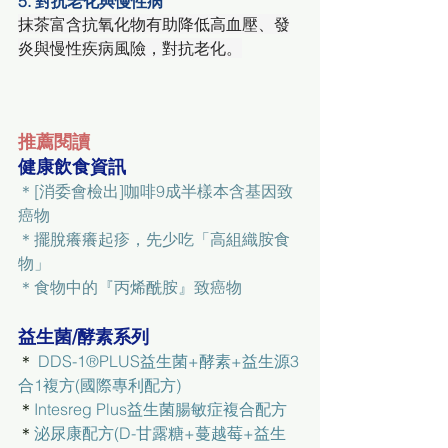
5. 對抗老化與慢性病
抹茶富含抗氧化物有助降低高血壓、發
炎與慢性疾病風險，對抗老化。
推薦閱讀
健康飲食資訊
＊
[消委會檢出]咖啡9成半樣本含基因致
癌物
＊
擺脫癢癢起疹，先少吃「高組織胺食
物」
＊
食物中的『丙烯酰胺』致癌物
益生菌/酵素系列
＊ 
DDS-1®PLUS益生菌+酵素+益生源3
合1複方(國際專利配方)
＊
Intesreg Plus益生菌腸敏症複合配方
＊
泌尿康配方(D-甘露糖+蔓越莓+益生