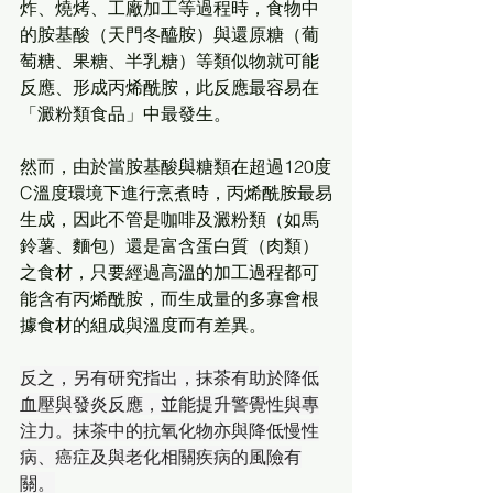
炸、燒烤、工廠加工等過程時，食物中
的胺基酸（天門冬醯胺）與還原糖（葡
萄糖、果糖、半乳糖）等類似物就可能
反應、形成丙烯酰胺，此反應最容易在
「澱粉類食品」中最發生。
然而，由於當胺基酸與糖類在超過120度
C溫度環境下進行烹煮時，丙烯酰胺最易
生成，因此不管是咖啡及澱粉類（如馬
鈴薯、麵包）還是富含蛋白質（肉類）
之食材，只要經過高溫的加工過程都可
能含有丙烯酰胺，而生成量的多寡會根
據食材的組成與溫度而有差異。
反之，另有研究指出，抹茶有助於降低
血壓與發炎反應，並能提升警覺性與專
注力。抹茶中的抗氧化物亦與降低慢性
病、癌症及與老化相關疾病的風險有
關。