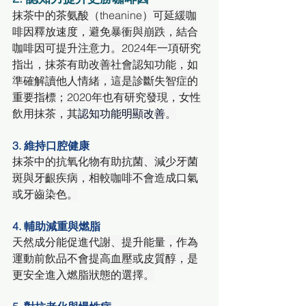
抹茶中的茶氨酸（theanine）可延緩咖
啡因釋放速度，避免暴衝與崩跌，結合
咖啡因可提升注意力。2024年一項研究
指出，抹茶有助改善社會認知功能，如
準確解讀他人情緒，這是診斷失智症的
重要指標；2020年也有研究發現，女性
飲用抹茶，其
認知功能明顯改善
。
3. 維持口腔健康
抹茶中的抗氧化物有助抗菌、減少牙菌
斑與牙齦疾病，相較咖啡不會造成口氣
或牙齒染色。
4. 輔助減重與燃脂
天然成分能促進代謝、提升能量，作為
運動前飲品不會提高血壓或皮質醇，是
更安全進入燃脂狀態的選擇。