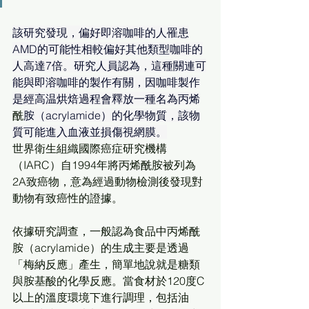
該研究發現，偏好即溶咖啡的人罹患
AMD的可能性相較偏好其他類型咖啡的
人高達7倍。研究人員認為，這種關連可
能與即溶咖啡的製作有關，因咖啡製作
是經高温烘焙過程會釋放一種名為丙烯
酰
胺（acrylamide）的化學物質，該物
質可能進入血液並損傷視網膜。
世界衛生組織國際癌症研究機構
（IARC）自1994年將丙烯酰胺被列為
2A致癌物，意為經過動物檢測後發現對
動物有致癌性的證據。
依據研究調查，一般認為食品中丙烯酰
胺（acrylamide）的生成主要是透過
「梅納反應」產生，簡單地說就是糖類
與胺基酸的化學反應。當食材於120度C
以上的溫度環境下進行調理，包括油