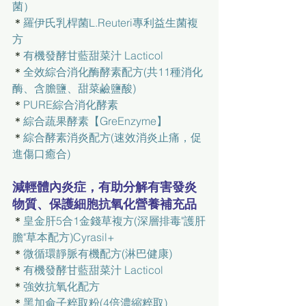
菌）
＊
羅伊氏乳桿菌L.Reuteri專利益生菌複
方
＊
有機發酵甘藍甜菜汁 Lacticol
＊
全效綜合消化酶酵素配方(共11種消化
酶、含膽鹽、甜菜鹼鹽酸)
＊
PURE綜合消化酵素
＊
綜合蔬果酵素【GreEnzyme】
＊
綜合酵素消炎配方(速效消炎止痛，促
進傷口癒合)
減輕體內炎症，有助分解有害發炎
物質、保護細胞抗氧化營養補充品
＊
皇金肝5合1金錢草複方(深層排毒"護肝
膽"草本配方)Cyrasil+
＊
微循環靜脈有機配方(淋巴健康)
＊
有機發酵甘藍甜菜汁 Lacticol
＊
強效抗氧化配方
＊
黑加侖子粹取粉(4倍濃縮粹取)