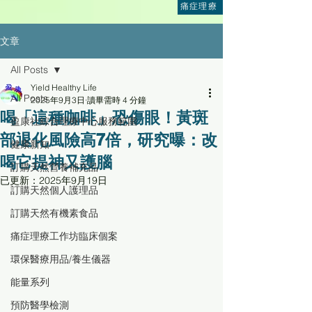
痛症理療
文章
All Posts
Yield Healthy Life
All Posts
2025年9月3日
讀畢需時 4 分鐘
喝「這種咖啡」恐傷眼！黃斑
盈康社綜合理療中心服務範圍
部退化風險高7倍，研究曝：改
健康新知
喝它提神又護腦
訂購天然營養補充品
已更新：
2025年9月19日
訂購天然個人護理品
訂購天然有機素食品
痛症理療工作坊臨床個案
環保醫療用品/養生儀器
能量系列
預防醫學檢測