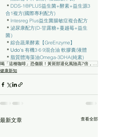
＊
DDS-1®PLUS益生菌+酵素+益生源3
合1複方(國際專利配方)
＊
Intesreg Plus益生菌腸敏症複合配方
＊
泌尿康配方(D-甘露糖+蔓越莓+益生
菌）
＊
綜合蔬果酵素【GreEnzyme】
＊
Udo's 
有機3·6·9混合油 軟膠囊/液體
＊
脂質體海藻油Omega-3DHA(純素)
喝「這種咖啡」恐傷眼！黃斑部退化風險高7倍，研究曝：改喝它提神又護腦
健康新知
查看全部
最新文章