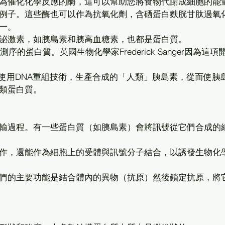
為催化化學反應的酶，這可以幫助您將食物代謝成細胞的能
例子。這些酶也可以作為抗氧化劑，含硒蛋白麩胱甘肽過氧
一。 
泌激素，如胰島素和胰高血糖素，也都是蛋白質。 
序的蛋白質。英國生物化學家Frederick Sanger因為這項
978年使用DNA重組技術，生產合成的「人類」胰島素，從而使胰
類蛋白質。 
輸過程。有一些蛋白質（如胰島素）會將訊號從它們合成的
作，還能作為細胞上的受體與訊號分子結合，以誘發生物化
們的主要功能是結合體內的異物（抗原）然後鎖定抗原，將