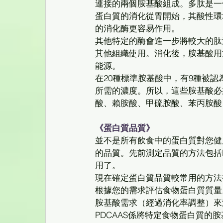
連接的兩個胺基酸組成。多肽是一
蛋白質的消化從胃開始，其酸性環
的消化酶更容易作用。 
其他特定的酶會進一步將較大的肽
其他組織使用。消化後，胺基酸用
能源。 
在20種標準胺基酸中，有9種被
所需的濃度。所以，這些胺基酸必
酸、賴胺酸、甲硫胺酸、苯丙胺酸
《蛋白質品質》
並不是所有飲食中的蛋白質對您健
的品質。先前測定品質的方法包括
用了。 
現在確定蛋白質品質較常用的方法被
根據您的需求評估食物蛋白質質量
胺基酸需求（經過消化率調整）來
PDCAAS係將特定食物蛋白質