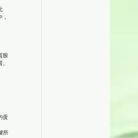
元
中，
質胺
。 
的蛋
鍵所