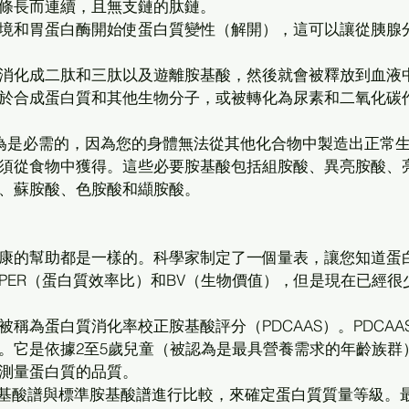
條長而連續，且無支鏈的肽鏈。 
境和胃蛋白酶開始使蛋白質變性（解開），這可以讓從胰腺
消化成二肽和三肽以及遊離胺基酸，然後就會被釋放到血液
於合成蛋白質和其他生物分子，或被轉化為尿素和二氧化碳
認為是必需的，因為您的身體無法從其他化合物中製造出正常
須從食物中獲得。這些必要胺基酸包括組胺酸、異亮胺酸、
、蘇胺酸、色胺酸和纈胺酸。 
康的幫助都是一樣的。科學家制定了一個量表，讓您知道蛋
PER（蛋白質效率比）和BV（生物價值），但是現在已經很
稱為蛋白質消化率校正胺基酸評分（PDCAAS）。PDCAA
。它是依據2至5歲兒童（被認為是最具營養需求的年齡族群
測量蛋白質的品質。 
的胺基酸譜與標準胺基酸譜進行比較，來確定蛋白質質量等級。