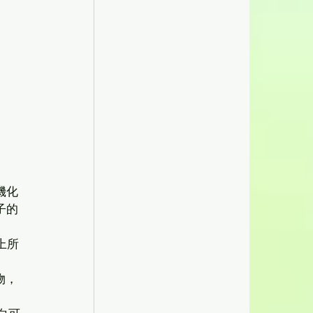
機化
子的
上所
合物，