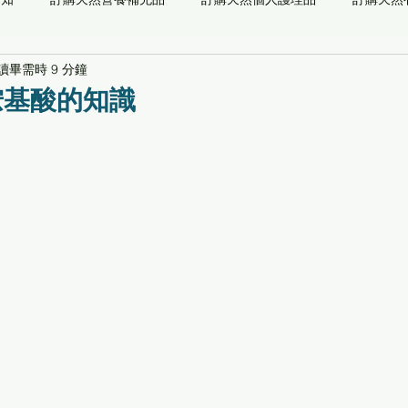
讀畢需時 9 分鐘
儀器
能量系列
預防醫學檢測
自然醫學
功能/草本/
胺基酸的知識
最新通知
推薦閱讀
專業顧問
關愛社會[養生寶高電位