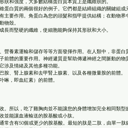
形狀和強度，大多數結構蛋白質本質上是纖維狀的。 
維蛋白質的兩個很好的例子。它們都是結締組織的關鍵組成
有主要作用。角蛋白為您的頭髮和指甲提供結構；在動物界
動物殼。 
成長而堅硬的纖維，使細胞能夠保持其形狀和大小。 
、營養素運輸和儲存等等方面發揮作用。在人類中，非蛋白
子前體的重要作用。神經遞質是幫助傳遞神經之間脈動的物質
它涉及情緒及其他多種功能。
巴胺、腎上腺素和去甲腎上腺素、以及各種微量胺的前體。 
卟啉，即血紅素）的前體。 
收。所以，吃了雞胸肉並不能讓您的身體增加完全相同類型
收並能讓血液輸送的胺基酸或小肽。 
通常含有50個或更少的胺基酸。最短的肽是二肽，由單一肽