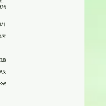
量。
化物
開創
島素
細胞
學反
它破