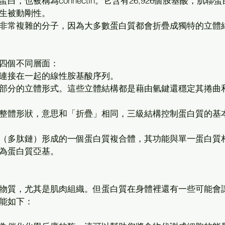
，也被稱為connectin。它含有26,926個胺基酸，肌聯
生被動剛性。 
非常複雜的分子，因為大多數蛋白質都會折疊成獨特的立體
四個不同層面：
連接在一起的線性胺基酸序列。
部分的立體形式。這些立體結構都是藉由氫鍵還穩定其捲曲
整體形狀，意思和「折疊」相同，三級結構控制蛋白質的基
（多肽鏈）形成的一個蛋白質複合體，其功能與單一蛋白質
為蛋白質亞基。 
物質，尤其是肌肉組織。但蛋白質在身體裡還有一些可能會
能如下： 