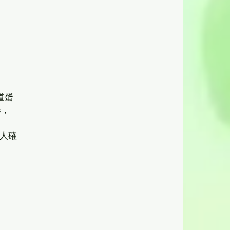
道蛋
s，
有人確