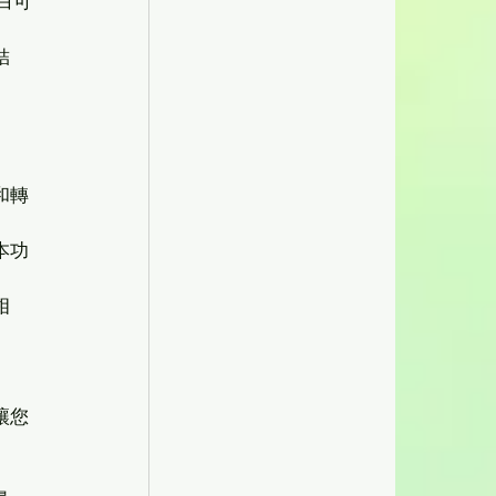
蛋白可
結
和轉
本功
相
讓您