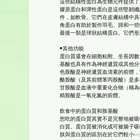
這些結構性蛋白為生物元件提供了
膠原蛋白和彈性蛋白是這些堅韌纖
件，如軟骨。它們在皮膚結構中具
角蛋白有助於製作羽毛、蹄和一些
最後一類是球狀結構蛋白。它們形
￭其他功能
蛋白質還會在細胞粘附、生長因數
基酸也具有作為神經遞質或其他分
色胺酸是神經遞質血清素的前體，
酪胺酸（及其前體苯丙胺酸）是多
甘胺酸是血液中重要化合物（稱為
精胺酸是一氧化氮的前體。
飲食中的蛋白質和胺基酸
您吃的蛋白質其實不是完整地被吸
白質。蛋白質被消化成可被腸子吸
肽與蛋白質的區別在於它們較小—