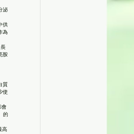
分泌
中供
作為
生長
亮胺
白質
少使
S會
）的
最高