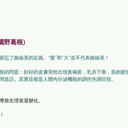
國野葛根)
忘了曲線美的定義。“瘦”和“大”並不代表曲線美！
樣的問題：好好的皮膚突然出現黃褐斑，乳房下垂，肌肉鬆
間造訪。其實這都是人體內分泌機能的調控失調症狀。
導致生理衰退變化。
！