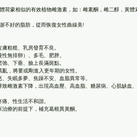
人體荷蒙相似的有效植物雌激素，如：雌素酮，雌二醇，黃體
謝不好的脂肪，從而恢復女性曲線美!
皮膚粗糙、乳房發育不良。
慢性無排卵）、多毛、肥胖。
鬆弛、下垂、臉上長滿斑點。
始紊亂，將要或剛進入更年期的女性。
怒、失眠多夢、焦躁不安、血脂異常等。
導致雌激素下降，出現高血壓、高血脂、糖尿病、心肌缺血
疼痛、性生活不和諧。
床治療的前提下，補充葛根異黃酮。