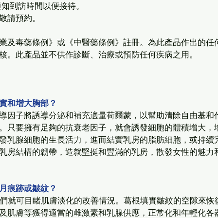
會通知到訪時間以便接待。
敬請預約。 
業及毒藥條例》或《中醫藥條例》註冊。為此產品作出的任
核。此產品並不供作診斷、治療或預防任何疾病之用。 
實和增大胸部？
導因子將誘導分泌和補充適量荷爾蒙，以幫助清除自由基和
。只要擁有足夠的抗衰老因子，就會誘發細胞的體積增大，
發乳腺細胞的生長活力，進而結實乳房的脂肪細胞，或持續
乳房結構的韌帶，造就堅挺和豐滿的乳房，散發女性的魅力
月痕跡或皺紋？
我們就可目睹肌膚淡化的改善情況。葛根填實皺紋的空隙來恢
及肌膚等獲得適當的雌激素和乳腺供應，正常化和年輕化各