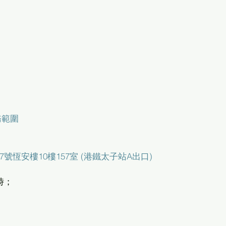
務範圍
號恆安樓10樓157室 (港鐵太子站A出口)
時；