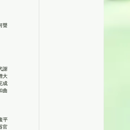
何聲
代謝
增大
完成
和曲
復平
器官