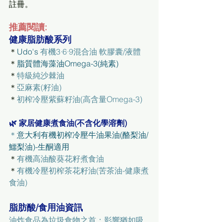
註冊。
推薦閱讀:
健康脂肪酸系列
＊
Udo's 
有機3·6·9混合油 軟膠囊/液體
＊
脂質體海藻油Omega-3(純素)
＊
特級純沙棘油
＊
亞麻素(籽油)
＊
初榨冷壓紫蘇籽油(高含量Omega-3)
🌿 家居健康煮食油(不含化學溶劑)
＊
意大利有機初榨冷壓牛油果油(酪梨油/
鱷梨油)-生酮適用
＊
有機高油酸葵花籽煮食油
＊
有機冷壓初榨茶花籽油(苦茶油-健康煮
食油)
脂肪酸/食用油資訊
油炸食品為垃圾食物之首：影響猶如吸