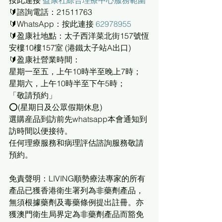
按此連接 
盈康社綜合理療中心服務範圍
🔰諮詢電話：21511763
🔰WhatsApp：按此連接 
62978955
🔰盈康社地點：太子西洋菜北街157號恆
安樓10樓157室 (港鐵太子站A出口)
🔰盈康社營業時間：
星期一至五，上午10時半至晚上7時；
星期六，上午10時半至下午5時；
「敬請預約」
⭕(星期日及公眾假期休息)
選購産品到訪前先whatsapp本會通知到
訪時間以便接待。
任何理療服務和病理評估諮詢服務敬請
預約。 
免責聲明：LIVING順勢療法專家的所有
產品已獲香港衛生署列為非藥劑產品，
無須根據藥劑及毒藥條例提出註冊。亦
獲澳門衛生局界定為非藥劑產品而豁免