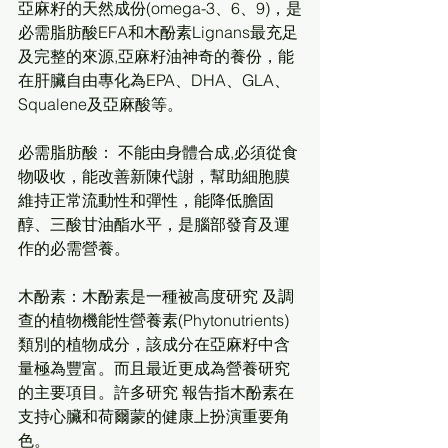
亞麻籽的天然成份(omega-3、6、9)，是
必需脂肪酸EFA和木酚素Lignans最充足
及完整的來源,亞麻籽油神奇的養份，能
在肝臟自由專化為EPA、DHA、GLA、
Squalene及亞麻酸等。
必需脂肪酸： 不能由身體合成,必須從食
物吸收，能改善新陳代謝，幫助細胞膜
維持正常流動性和彈性，能降低膽固
醇、三酸甘油酯水平，是腦部發育及運
作的必需營養。
木酚素：木酚素是一種被高度研究 及調
查的植物機能性營養素(Phytonutrients)
類別的植物成分，該成分在亞麻籽中含
量極為豐富。而且最近更成為營養研究
的主要項目。許多研究 報告指木酚素在
支持心臟和荷爾蒙的健康上扮演重要角
色。