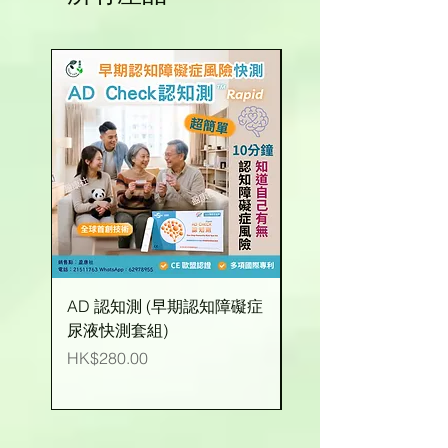
AD 認知測 (早期認知障礙症
有機玉米粒 (台灣產)
尿液快測套組)
價格
HK$25.00
價格
HK$280.00