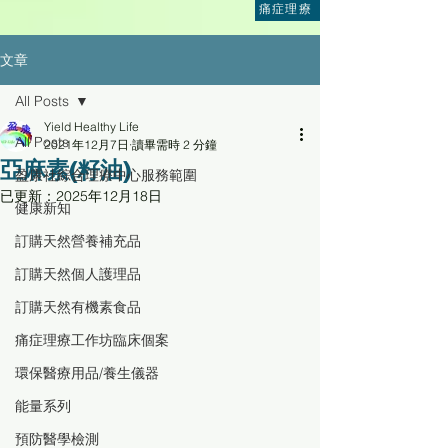
痛症理療
文章
All Posts
Yield Healthy Life
All Posts
2021年12月7日
讀畢需時 2 分鐘
亞麻素(籽油)
盈康社綜合理療中心服務範圍
已更新：
2025年12月18日
健康新知
訂購天然營養補充品
訂購天然個人護理品
訂購天然有機素食品
痛症理療工作坊臨床個案
環保醫療用品/養生儀器
能量系列
預防醫學檢測