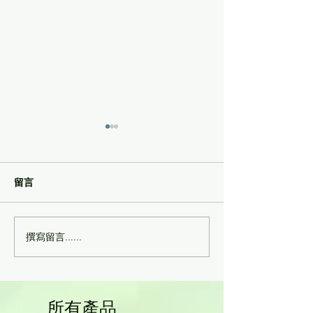
留言
撰寫留言......
HyperIg® PL100高效免疫
天然鐵元素-補血
球蛋白營養粉
疲勞-活血暖身配
所有產品