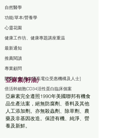
自然醫學
功能/草本/營養學
心靈花園
健康工作坊、健康專題講座重温
最新通知
推薦閱讀
專業顧問
關愛社會[養生寶高電位受惠機構及人士]
亞麻素(籽油)
倍活幹細胞CD34活性蛋白臨床個案
亞麻素完全遵照1990年美國聯邦有機食
品生產法案，絕無防腐劑、香料及其他
人工添加劑。亦無殺蟲劑、除草劑、農
藥及非基因改造。保證有機、純淨、營
養及新鮮。