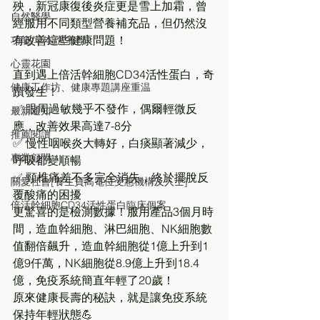
殃，新冠康復後炎症更是雪上加霜，曾
自然醫學
經服用不同類型營養補充品，但仍然沒
有改善這些健康問題！
功能/草本/營養學
心靈花園
直到遇上倍活幹細胞CD34活性蛋白，奇
健康工作坊、健康專題講座重温
蹟發生！
✅ 眼周過敏幾乎不發作，偶爾輕微反
最新通知
應，改善效果高達7-8分
推薦閱讀
✅ 慢性咽喉炎大轉好，白痰顯著減少，
專業顧問
呼吸都變順暢
✅ 頸椎痛差不多完全消失，終於擺脫反
關愛社會[養生寶高電位受惠機構及人士]
覆酸痛的困擾
倍活幹細胞CD34活性蛋白臨床個案
更驚喜的是檢測數據！服用產品3個月時
間，造血幹細胞、淋巴細胞、NK細胞數
值翻倍飆升，造血幹細胞從1億上升到1
億9仟萬，NK細胞從8.9億上升到18.4
億，免疫系統簡直年輕了20歲！
原來健康長壽的秘訣，就是讓免疫系統
保持年輕狀態💪