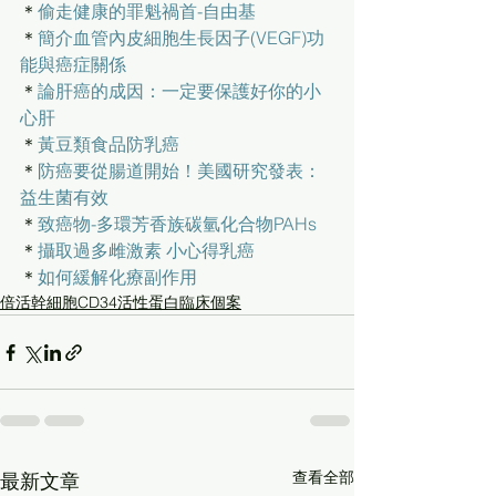
＊
偷走健康的罪魁禍首-自由基
＊
簡介血管內皮細胞生長因子(VEGF)功
能與癌症關係
＊
論肝癌的成因：一定要保護好你的小
心肝
＊
黃豆類食品防乳癌
＊
防癌要從腸道開始！美國研究發表：
益生菌有效
＊
致癌物-多環芳香族碳氫化合物PAHs
＊
攝取過多雌激素 小心得乳癌
＊
如何緩解化療副作用
倍活幹細胞CD34活性蛋白臨床個案
查看全部
最新文章