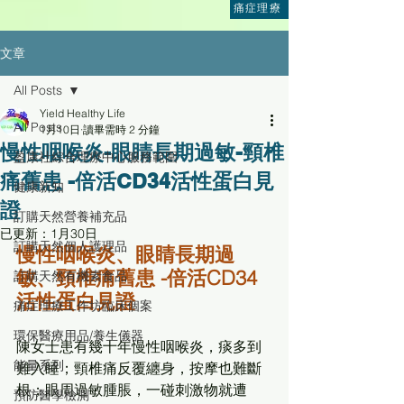
痛症理療
文章
All Posts
Yield Healthy Life
All Posts
1月10日
讀畢需時 2 分鐘
慢性咽喉炎-眼睛長期過敏-頸椎
盈康社綜合理療中心服務範圍
痛舊患 -倍活CD34活性蛋白見
健康新知
證
訂購天然營養補充品
已更新：
1月30日
訂購天然個人護理品
慢性咽喉炎、眼睛長期過
敏、頸椎痛舊患 -倍活CD34
訂購天然有機素食品
活性蛋白見證
痛症理療工作坊臨床個案
環保醫療用品/養生儀器
陳女士患有幾十年慢性咽喉炎，痰多到
能量系列
難入睡；頸椎痛反覆纏身，按摩也難斷
根；眼周過敏腫脹，一碰刺激物就遭
預防醫學檢測