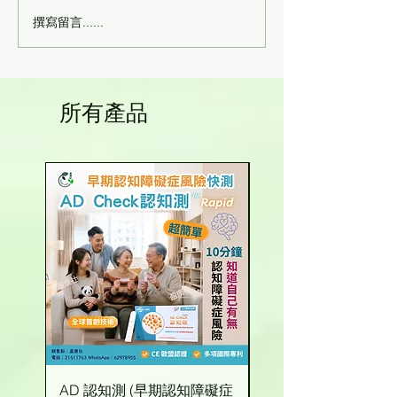
撰寫留言......
柏金遜症-『幹細胞CD34
肝、肺、腎纖維化
活性蛋』-林佳靜博士專訪
細胞CD34]-加
院長陳昌平醫師
所有產品
AD 認知測 (早期認知障礙症
有機玉米粒 (台灣產)