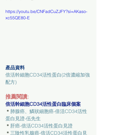
https://youtu.be/CNFadCuZJFY?si=AKaso-
xc55QE80-E
產品資料
倍活幹細胞CD34活性蛋白(2倍濃縮加強
配方)
推薦閱讀:
倍活幹細胞CD34活性蛋白臨床個案
＊
肺腺癌、鱗狀細胞癌-倍活CD34活性
蛋白見證-伍先生
＊
肝癌-倍活CD34活性蛋白見證
＊
三陰性乳腺癌-倍活CD34活性蛋白見