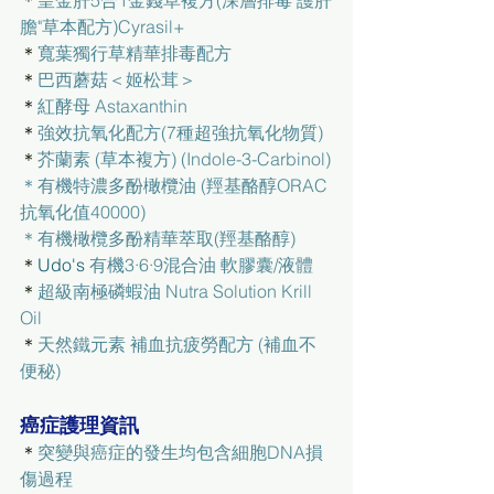
＊
皇金肝5合1金錢草複方(深層排毒"護肝
膽"草本配方)Cyrasil+
＊
寬葉獨行草精華排毒配方
＊
巴西蘑菇＜姬松茸＞
＊
紅酵母 Astaxanthin
＊
強效抗氧化配方(7種超強抗氧化物質)
＊
芥蘭素 (草本複方) (Indole-3-Carbinol)
＊
有機特濃多酚橄欖油 (羥基酪醇ORAC
抗氧化值40000)
＊
有機橄欖多酚精華萃取(羥基酪醇)
＊
Udo's 
有機3·6·9混合油 軟膠囊/液體
＊
超級南極磷蝦油 Nutra Solution Krill 
Oil
＊
天然鐵元素 補血抗疲勞配方 (補血不
便秘)
癌症護理資訊
＊
突變與癌症的發生均包含細胞DNA損
傷過程