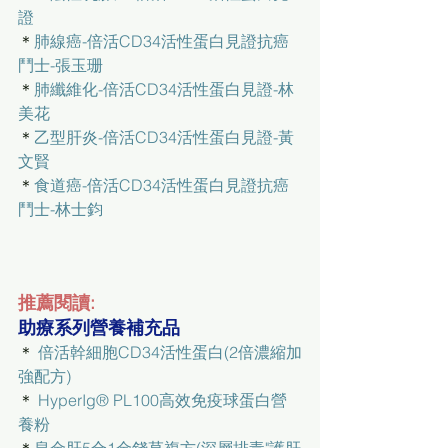
證
＊
肺線癌-倍活CD34活性蛋白見證抗癌
鬥士-張玉珊
＊
肺纖維化-倍活CD34活性蛋白見證-林
美花
＊
乙型肝炎-倍活CD34活性蛋白見證-黃
文賢
＊
食道癌-倍活CD34活性蛋白見證抗癌
鬥士-林士鈞
推薦閱讀:
助療系列營養補充品
＊ 
倍活幹細胞CD34活性蛋白(2倍濃縮加
強配方)
＊ 
HyperIg® PL100高效免疫球蛋白營
養粉