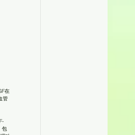
血管
，包