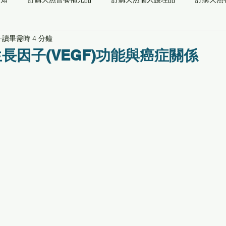
讀畢需時 4 分鐘
儀器
能量系列
預防醫學檢測
自然醫學
功能/草本/
長因子(VEGF)功能與癌症關係
最新通知
推薦閱讀
專業顧問
關愛社會[養生寶高電位