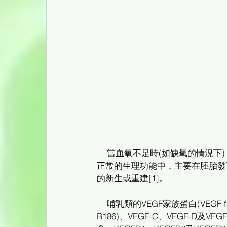
    當血氧不足時(如缺氧的情況下)，血管新生也是其中一個重要恢復氧氣供應的生理機制，VEGF在
正常的生理功能中，主要在胚胎發
的新生或重建[1]。 
    哺乳類的VEGF家族蛋白(VEGF family)有六種，包含：VEGF-A、VEGF-B (VEGF-B167及VEGF-
B186)、VEGF-C、VEGF-D及