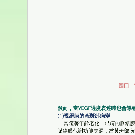
 圖四、
然而，當VEGF過度表達時也會導
(1)視網膜的黃斑部病變
    當隨著年齡老化，眼睛的脈絡膜血管會逐漸硬化，同時光線對黃斑部的慢性傷害，導致視網膜與
脈絡膜代謝功能失調，當黃斑部病