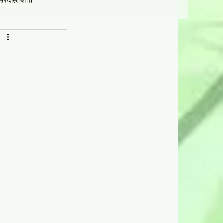
營養學
受惠機構及人士]