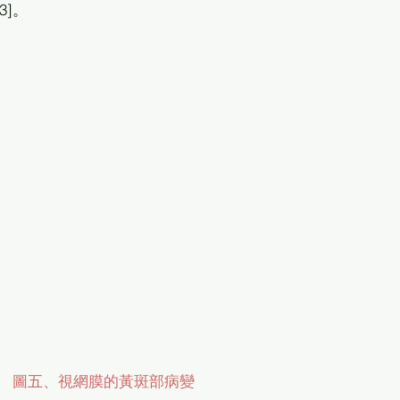
]。 
 圖五、視網膜的黃斑部病變