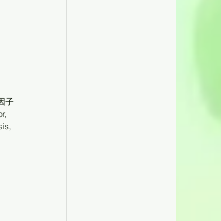
, 
s, 