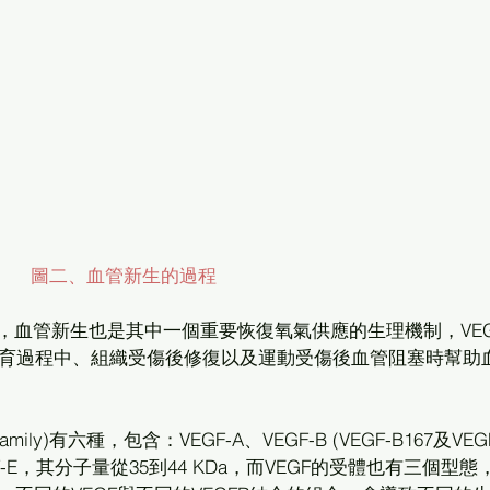
圖二、血管新生的過程
育過程中、組織受傷後修復以及運動受傷後血管阻塞時幫助
VEGF-E，其分子量從35到44 KDa，而VEGF的受體也有三個型態