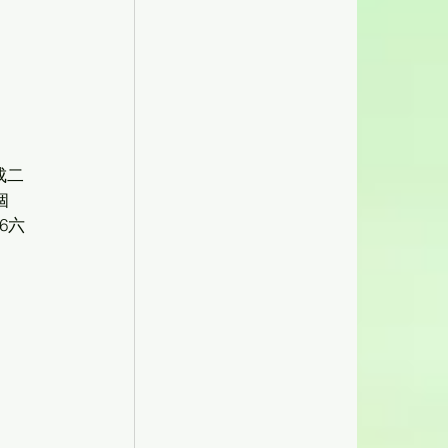
個
06六