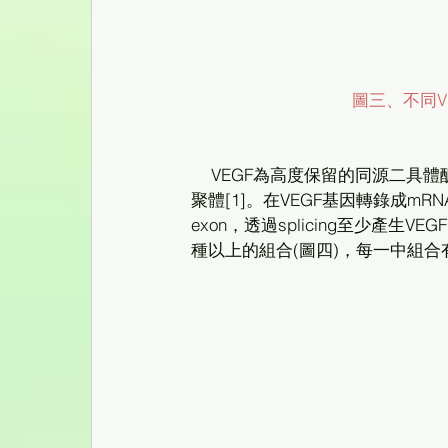
圖三、不同V
    VEGF為高度保留的同源二具體醣蛋白。兩條分子量為24 KDa的單鏈，單鏈之間以二硫鍵形成二
聚體[1]。在VEGF基因轉錄成mRN
exon，透過splicing至少產生VEGF
種以上的組合(圖四)，每一中組合