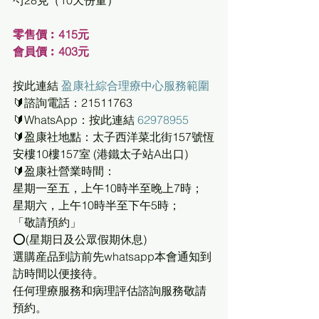
零售價︰415元       
會員價︰403元
按此連結 
盈康社綜合理療中心服務範圍
🔰諮詢電話：21511763
🔰WhatsApp：按此連結 
62978955
🔰盈康社地點：太子西洋菜北街157號恆
安樓10樓157室 (港鐵太子站A出口)
🔰盈康社營業時間：
星期一至五，上午10時半至晚上7時；
星期六，上午10時半至下午5時；
「敬請預約」
⭕(星期日及公眾假期休息)
選購産品到訪前先whatsapp本會通知到
訪時間以便接待。
任何理療服務和病理評估諮詢服務敬請
預約。