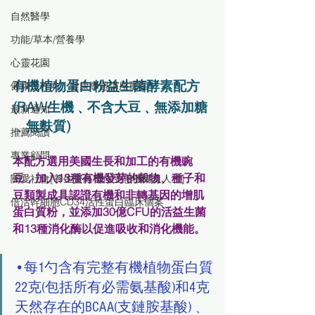
自然醫學
功能/草本/營養學
心靈花園
有機植物蛋白粉益生菌酵素配方
健康工作坊、健康專題講座重温
(RAW生機﹑不含大豆﹑無添加糖
最新通知
﹑無麩質)
推薦閱讀
專業顧問
本配方選用美國生長和加工的有機豌
豆，加入13種有機發芽的穀物、種子和
關愛社會[養生寶高電位受惠機構及人士]
豆類製成具認證有機和非轉基因的增肌
倍活幹細胞CD34活性蛋白臨床個案
蛋白質粉，並添加30億CFU的活益生菌
和13種消化酶以促進吸收和消化機能。
•每1勺含有完整有機植物蛋白質
22克(包括所有必需氨基酸)和4克
天然存在的BCAA(支鏈胺基酸)﹑