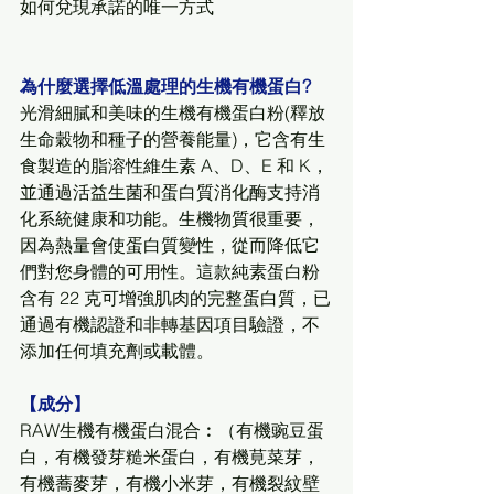
如何兌現承諾的唯一方式
為什麼選擇低溫處理的生機有機蛋白?
光滑細膩和美味的生機有機蛋白粉(釋放
生命穀物和種子的營養能量)，它含有生
食製造的脂溶性維生素 A、D、E 和 K，
並通過活益生菌和蛋白質消化酶支持消
化系統健康和功能。生機物質很重要，
因為熱量會使蛋白質變性，從而降低它
們對您身體的可用性。這款純素蛋白粉
含有 22 克可增強肌肉的完整蛋白質，已
通過有機認證和非轉基因項目驗證，不
添加任何填充劑或載體。
【成分】
RAW生機有機蛋白混合︰（有機豌豆蛋
白，有機發芽糙米蛋白，有機莧菜芽，
有機蕎麥芽，有機小米芽，有機裂紋壁