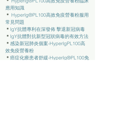
＊ 
HyperIg®PL100高效免疫營養粉臨床
應用知識
＊ 
HyperIg®PL100高效免疫營養粉服用
常見問題
＊
IgY抗體專利在深發佈 擊退新冠病毒
＊
IgY抗體對抗新型冠狀病毒的有效方法
＊
感染新冠肺炎個案-HyperIgPL100高
效免疫營養粉
＊
癌症化療患者舒緩-HyperIg®PL100免
疫球蛋白營養粉
＊
HyperIg®PL100免疫球蛋白營養粉用
家分享--新冠個案
＊
免疫球蛋白營養粉用家分享-改善氣管
敏感咳嗽
無麩質
增肌有機植物蛋白粉
增肌有機植物蛋白粉益生菌酵素配方
RAW生機
無添加糖
不含大豆
益生菌
酵素
BCAA(支鏈胺基酸)
完整蛋白質
必需氨基酸
有機豌豆
有機發芽穀物
訂購天然有機素食品