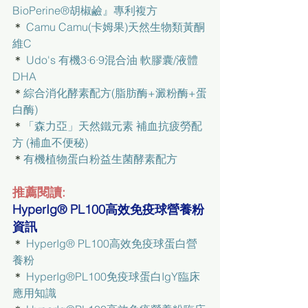
BioPerine®胡椒鹼』專利複方
＊ 
Camu Camu(卡姆果)天然生物類黃酮
維C
＊ 
Udo's 有機3·6·9混合油 軟膠囊/液體
DHA
＊
綜合消化酵素配方(脂肪酶+澱粉酶+蛋
白酶)
＊
「森力亞」天然鐵元素 補血抗疲勞配
方 (補血不便秘)
＊
有機植物蛋白粉益生菌酵素配方
推薦閱讀:
HyperIg® PL100高效免疫球營養粉
資訊
＊ 
HyperIg® PL100高效免疫球蛋白營
養粉
＊ 
HyperIg®PL100免疫球蛋白IgY臨床
應用知識