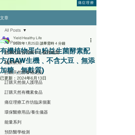
痛症理療
文章
All Posts
Yield Healthy Life
All Posts
2022年1月25日
讀畢需時 4 分鐘
有機植物蛋白粉益生菌酵素配
盈康社綜合理療中心服務範圍
方(RAW生機﹑不含大豆﹑無添
健康新知
加糖﹑無麩質)
訂購天然營養補充品
已更新：
2024年6月13日
訂購天然個人護理品
訂購天然有機素食品
痛症理療工作坊臨床個案
環保醫療用品/養生儀器
能量系列
預防醫學檢測