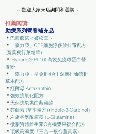
~ 歡迎大家來店詢問和選購 ~
推薦閱讀:
助療系列營養補充品
＊
巴西蘑菇＜姬松茸＞
＊
「森力亞」CTP細胞淨多效排毒配方
(寬葉獨行菜精華)
＊ 
HyperIg® PL100高效免疫球蛋白營
養粉
＊
「森力亞」皇金肝4合1 深層排毒護肝
草本配方
＊
紅酵母 Astaxanthin
＊
強效抗氧化配方
＊
天然抗氧素白藜蘆醇
＊
芥蘭素 (草本複方) (Indole-3-Carbinol)
＊
左旋谷氨酰胺粉 (L-Glutamine)
＊
微脂質體維生素C有機漿果複合配方
＊
頂級高濃度『三合一複合薑黃素+ 