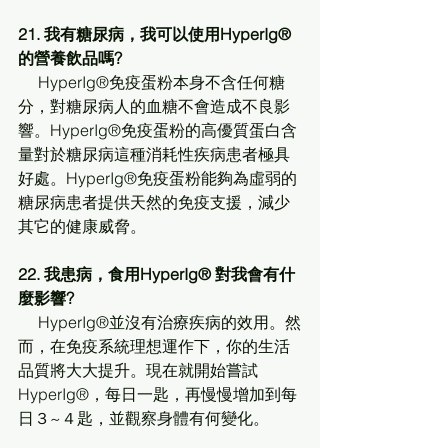
21. 我有糖尿病，我可以使用HyperIg® 
的營養飲品嗎?
     HyperIg®免疫蛋粉本身不含任何糖
分，對糖尿病人的血糖不會造成不良影
響。HyperIg®免疫蛋粉的高優質蛋白含
量對於糖尿病這種消耗性疾病患者極具
好處。HyperIg®免疫蛋粉能夠為虛弱的
糖尿病患者提供天然的免疫支援，減少
其它的健康威脅。
22. 我患病，食用HyperIg® 對我會有什
麼影響?
     HyperIg®並沒有治療疾病的效用。然
而，在免疫系統理想運作下，你的生活
品質將大大提升。現在就開始嘗試
HyperIg®，每日一匙，再慢慢增加到每
日３~４匙，並觀察身體有何變化。