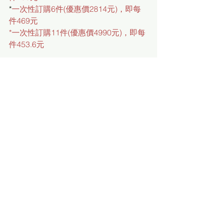
*
一次性訂購6件(優惠價2814元)，即每
件469元
*一次性訂購11件(優惠價4990元)，即每
件453.6元
註：以上資訊只可作為臨床參考，不可
當作正統醫療效果。
嚴重病患者需尋求專業醫療方案及配合
健康的飲食護理。
免責聲明：此產品沒有根據《藥劑業及
毒藥條例》或《中醫藥條例》註冊。為
此產品作出的任何聲稱亦沒有為進行該
等註冊而接受評核。此產品並不供作診
斷、治療或預防任何疾病之用。
按此連接 
盈康社綜合理療中心服務範圍
🔰諮詢電話：21511763