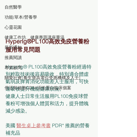
自然醫學
功能/草本/營養學
心靈花園
健康工作坊、健康專題講座重温
HyperIg®PL100高效免疫營養粉
最新通知
服用常見問題
推薦閱讀
HyperIg® PL100高效免疫營養粉經過特
專業顧問
別粹取技術後容易吸收，特別適合體虛
關愛社會[養生寶高電位受惠機構及人士]
氣弱及脾胃消化功能差人士服用，可快
倍活幹細胞CD34活性蛋白臨床個案
速吸收提升機能健康狀況。
健康人士日常生活服用PL100免疫球營
養粉可增強個人體質和活力，提升體魄
減少感染。
美國 
醫生桌上參考書
 PDR* 推薦的營養
補充品