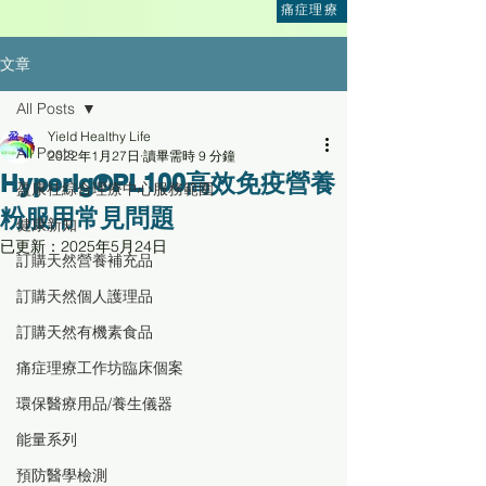
痛症理療
文章
All Posts
Yield Healthy Life
All Posts
2022年1月27日
讀畢需時 9 分鐘
HyperIg®PL100高效免疫營養
盈康社綜合理療中心服務範圍
粉服用常見問題
健康新知
已更新：
2025年5月24日
訂購天然營養補充品
訂購天然個人護理品
訂購天然有機素食品
痛症理療工作坊臨床個案
環保醫療用品/養生儀器
能量系列
預防醫學檢測