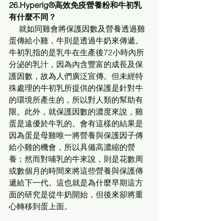
26.HyperIg®高效免疫營養粉和牛初乳
有什麼不同？
     就如同雞會將保護因數及營養透過雞
蛋傳給小雞，牛則是透過牛奶來傳遞。
牛初乳指的是乳牛在生產後72小時內所
分泌的乳汁，因為內含豐富的成長及保
護因數，故為人們廣泛宣傳。但未經特
殊處理的牛初乳所提供的保護是針對牛
的環境所產生的，所以對人類的幫助有
限。此外，就保護因數的濃度來說，雞
蛋是遠優於牛乳的。會有這樣的結果是
因為蛋是母雞唯一將營養與保護因子傳
給小雞的機會，所以具備高濃縮的營
養；然而對哺乳的牛來說，則是花數周
或數個月的時間來將這些營養與保護傳
遞給下一代。這也就是為什麼早期這方
面的研究是從牛奶開始，但後來卻將重
心轉移到蛋上面。