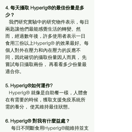
4. 每天攝取 HyperIg®的最佳份量是多
少？
   我們研究實驗中的研究物件表示，每日
兩匙讓他們最能感覺生活的轉變。然
而，經過數年後，許多使用者表示一日
食用三份以上HyperIg® 的效果最好。每
個人對外在壓力和內在壓力的反應不
同，因此確切的攝取份量因人而異， 先
嘗試每日攝取兩份， 再看看多少份量最
適合你。
5. HyperIg®如何運作?
   HyperIg® 就像是自助餐一樣，人體會
在有需要的時候，獲取支援免疫系統所
需的養分， 使其維持最佳狀態。
6. HyperIg® 對我有什麼益處？
     每日不間斷食用HyperIg®能維持並支