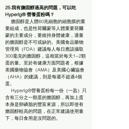
25.我有膽固醇過高的問題，可以吃
HyperIg® 營養蛋粉嗎？
     膽固醇是人體60兆細胞的細胞膜的重
要組成，也是性荷爾蒙等人體重要荷爾
蒙的主要成分，要維持身體健康，適量
的膽固醇是不可或缺的。美國食品藥物
管理局（FDA）建議每人每日應該攝取
300毫克的膽固醇，這相當於每天1~2顆
蛋的量。至於有健康方面問題者，根據
美國藥物協會（AMA）及美國心臟協會
（AHA）的建議，則是每週不超過4個
蛋。
     HyperIg®營養蛋粉每一份（一匙）只
含有三分之一顆蛋的膽固醇，再加上蛋
本身是卵磷脂的豐富來源，所以即使有
膽固醇較高的問題，在正常建議使用量
下，每日食用是沒問題的。