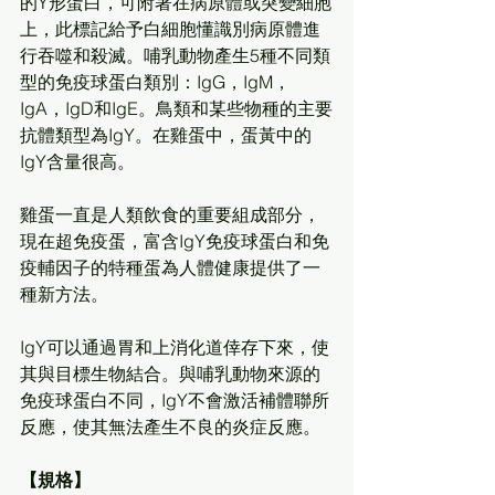
的Y形蛋白，可附著在病原體或突變細胞
上，此標記給予白細胞懂識別病原體進
行吞噬和殺滅。哺乳動物產生5種不同類
型的免疫球蛋白類別：IgG，IgM，
IgA，IgD和IgE。鳥類和某些物種的主要
抗體類型為IgY。在雞蛋中，蛋黃中的
IgY含量很高。
雞蛋一直是人類飲食的重要組成部分，
現在超免疫蛋，富含IgY免疫球蛋白和免
疫輔因子的特種蛋為人體健康提供了一
種新方法。
IgY可以通過胃和上消化道倖存下來，使
其與目標生物結合。與哺乳動物來源的
免疫球蛋白不同，IgY不會激活補體聯所
反應，使其無法產生不良的炎症反應。
【規格】