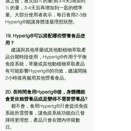
適之後，逐次由¼ 的量(前3-4天)增加到
½ 的量，3-4天后再增加到一匙的標準
量。大部分使用者表示，每日食用2-3份
HyperIg®能讓身體達最理想狀態。
19. HyperIg®可以搭配哪些營養食品使
用？
     建議與其他草藥或其他動植物萃取產
品分開時段使用，HyperIg®作用于平衡
免疫系統，草藥或其他動植物萃取產品
有可能影響HyperIg®的功效，建議間隔
2小時後再服用其他營養食品。
20. 長時間食用HyperIg®後，身體機能
會更依賴營養品或是變得不需要營養品?
     都不會，食用HyperIg®只會提供免疫
系統所需營養，讓免疫系統功能自己發
揮得更理想，產品只會在體內停留數
日。