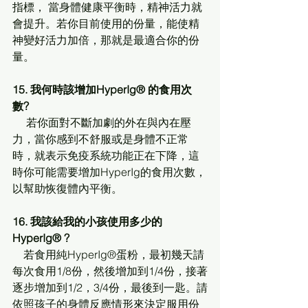
指標， 當身體健康平衡時，精神活力就
會提升。若你目前使用的份量，能使精
神變好活力加倍，那就是最適合你的份
量。
15. 我何時該增加HyperIg® 的食用次
數?
     若你面對不斷加劇的外在與內在壓
力，當你感到不舒服或是身體不正常
時，就表示免疫系統功能正在下降，這
時你可能需要增加HyperIg的食用次數，
以幫助恢復體內平衡。
16. 我該給我的小孩使用多少的
HyperIg® ?
    若食用純HyperIg®蛋粉，最初幾天請
每次食用1/8份，然後增加到1/4份，接著
逐步增加到1/2，3/4份，最後到一匙。請
依照孩子的身體反應情形來決定服用份