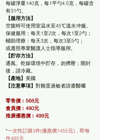
每罐淨重140克，每1平勺4.5克，每罐含
有31勺。
【服用方法】
空腹時可使用室温水至45℃溫水冲服。
保健服用：每天1至2次，每次1至2勺；
輔助理療：每天3次，每次3至5勺；
或遵照專業醫護人士指導服用。
【貯存方法】
通風、乾燥環境中貯存，勿擠壓；開封
後，請冷藏。
【產地】
美國
【注意事項】
對雞蛋過敏者請遵醫囑 
零售價︰568元
會員價︰490元
推廣優惠價︰499元
*
一次性訂購3件(優惠價1455元)，即每
件485元