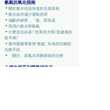
氫氣抗氧化指南
＊
關於氫水你該知道的五個真相
＊
氫水如何減少運動危害
＊
減齡的秘密，「氫」鬆知道
＊
靠譜の氫水和氫氣
＊
什麼是自由基? 危害很大嗎?是健康的
殺手嗎?
＊
廣州腫瘤專家用“氫氣” 作為癌症輔助
治療手段
＊
「關注」富氫水與糖尿病的治療
心腦血管系列營養補充品
＊
納豆紅麴輔酶Q10 (天然血栓溶解劑)
＊
強效沙雷肽酶Serrapeptase(延遲釋放)
＊
輔酶 Q10＋乙醯左旋肉鹼＋D-核糖複
方
＊
強效維他命E(天然植物生育三烯酚
Tocotrienols)
＊
血管通一氧化氮(血管血壓健康)