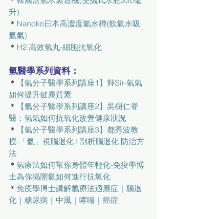
升)
＊
Nanoko日本高濃度氫水樽(飲氫水吸
氫氣)
＊
H2 高效氫丸-細胞抗氧化
氫醫學系列資料：
＊
【氫分子醫學系列講座1】輝Sir-氫氣
如何提升健康質素
＊
【氫分子醫學系列講座2】吳樹仁脊
醫：氫氣如何抗氧化改善健康狀況
＊
【氫分子醫學系列講座3】都秀波教
授-「氫」視腦退化 I 剖析腦退化 防治方
法
＊
氫療法如何幫你身體年輕化-免疫學博
士為你揭開氫如何進行抗氧化
＊
免疫學博士講解氫療法適應症｜腦退
化｜糖尿病｜中風｜哮喘｜癌症