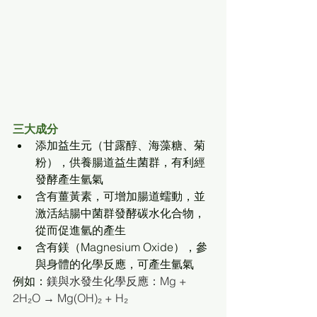
三大成分
添加益生元（甘露醇、海藻糖、菊
粉），供養腸道益生菌群，有利經
發酵產生氫氣 
含有薑黃素，可增加腸道蠕動，並
激活結腸中菌群發酵碳水化合物，
從而促進氫的產生 
含有鎂（Magnesium Oxide），參
與身體的化學反應，可產生氫氣 
例如：
鎂與水發生化學反應：Mg + 
2H₂O → Mg(OH)₂ + H₂