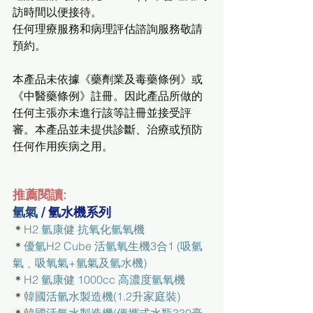
訪時間以便接待。
任何理療服務和病理評估諮詢服務敬請
預約。
本產品未依據《藥劑業及毒藥條例》或
《中醫藥條例》註冊。因此產品所做的
任何主張亦未進行該等註冊並接受評
審。本產品並未提供診斷、治療或預防
任何作用疾病之用。
推薦閱讀:
氫氣 
/ 氫水機系列
＊
H2 氫康健 抗氧化氫氧機
＊
優氫H2 Cube 活氫氧生機3合1 (吸氫
氣﹑吸氧氣+氫氣及氫水機)
＊
H2 氫康健 1000cc 高濃度氫氧機
＊
韓國活氫水製造機(1.2升家庭裝)
＊
韓國活氫水製造機(便攜式水瓶330毫