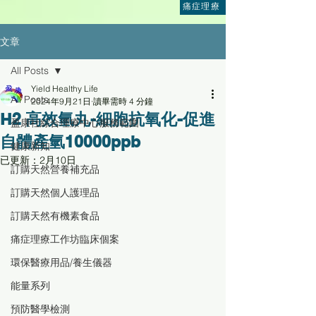
痛症理療
文章
All Posts
Yield Healthy Life
All Posts
2024年9月21日
讀畢需時 4 分鐘
H2 高效氫丸-細胞抗氧化-促進
盈康社綜合理療中心服務範圍
自體產氫10000ppb
健康新知
已更新：
2月10日
訂購天然營養補充品
訂購天然個人護理品
訂購天然有機素食品
痛症理療工作坊臨床個案
環保醫療用品/養生儀器
能量系列
預防醫學檢測