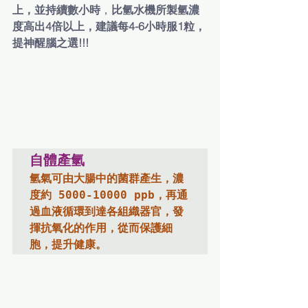
上，並持續數小時
，
比氫水機所製氫濃
度高出4倍以上，建議每4-6小時服1粒，
提神醒腦之選!!!
自體產氫
氫氣可由大腸中的菌群產生，濃
度約 5000-10000 ppb，再通
過血液循環到達各組織器官，發
揮抗氧化的作用，從而保護細
胞，提升健康。