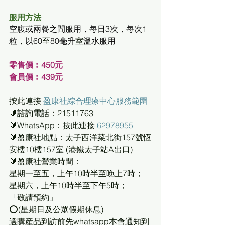
服用方法
空腹或兩餐之間服用，每日3次，每次1
粒
，
以60
至
80毫升
室
溫水服用
零售價︰450元
會員價︰439元
按此連接 
盈康社綜合理療中心服務範圍
🔰諮詢電話：21511763
🔰WhatsApp：按此連接 
62978955
🔰盈康社地點：太子西洋菜北街157號恆
安樓10樓157室 (港鐵太子站A出口)
🔰盈康社營業時間：
星期一至五，上午10時半至晚上7時；
星期六，上午10時半至下午5時；
「敬請預約」
⭕(星期日及公眾假期休息)
選購産品到訪前先whatsapp本會通知到