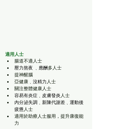
適用人士
腸道不適人士
壓力熬夜 ﹑應酬
多人士
提神醒腦
亞健康
﹑沒精力
人士
關注整體健康人士
容易有炎症
﹑皮膚發炎
人士
內分泌失調﹑新陳代謝差﹑運動後
疲憊
人士
適用於助療人士服用，提升康復能
力