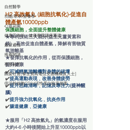
自然醫學
H2 高效氫丸 (細胞抗氧化)-促進自
功能/草本/營養學
體產氫10000ppb
心靈花園
保護細胞，全面提升整體健康
健康工作坊、健康專題講座重温
★專利技術
三大成分(
益生元薑黃素和
鎂)，高效促進自體產氫
，降解有害物質
最新通知
氧游離基
推薦閱讀
★發揮抗氧化的作用，從而保護細胞，
提升健康
專業顧問
✔️
可減輕氧游離機對身體的破壞
關愛社會[養生寶高電位受惠機構及人士]
✔️
提高運動表現﹑改善身體疲勞
倍活幹細胞CD34活性蛋白臨床個案
✔️
提升思維清晰﹑記憶及專注力
(提神醒
腦)
✔️
提升強力抗氧化﹑抗炎作用
✔️
腸道健康﹑亞健康
★服用「H2 高效氫丸」的氫濃度在服用
大約4-6 小時後開始上升至10000ppb以