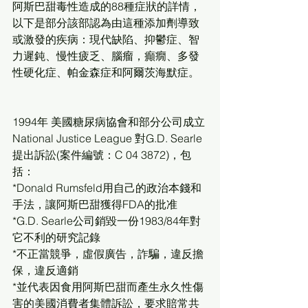
阿斯巴甜毒性造成的88種症狀的詳情，
以下是部分該部認為由這種添加劑導致
或激發的疾病：現代缺陷、抑鬱症、智
力遲鈍、慢性疲乏、腦瘤，癲癇、多發
性硬化症、帕金森症和阿爾茨海默症。 
1994年 美國糖尿病協會和部分公司成立 
National Justice League 對G.D. Searle
提出訴訟(案件編號：C 04 3872)，包
括： 　　
*Donald Rumsfeld用自己的政治本錢和
手法，讓阿斯巴甜獲得FDA的批准
*G.D. Searle公司銷毀一份1983/84年對
它不利的研究記錄 　　
*不正當競爭，虛假廣告，詐騙，違反擔
保，違反適銷 　　
*並代表因食用阿斯巴甜而產生永久性傷
害的美國消費者集體訴訟，要求賠常共