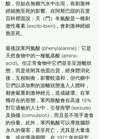
酸，但如在無糖汽水中出現，有刺激神
經細胞至死的影響。在阿斯巴甜的百度
百科裡面說：天（門）冬氨酸是一種刺
激性毒素 (excito-toxin)，會刺激神經細
胞至死。
最後說苯丙氨酸 (phenylalanine)：它是
天然食物中的一種氨基酸 (amino-
acid)。但正常食物中它們並非呈游離狀
態，而是依附其他蛋白質，經身體消化
後，互相制衡，影響較溫和，但代糖中
它們以添加劑的游離狀態進入人體時，
都會嚴重刺激神經元，造成破壞。在單
獨存在的形態，苯丙胺酸會在高達 15% 
對它過敏的人士中，引發痙攣 (seizure) 
及抽搐 (convulsion)，而且並不視乎進食
的份量。此外，苯丙氨酸可以導致腦部
永久的傷害，甚至死亡，尤其是大量進
食、或在懷孕期間。在 1972 年的研究，