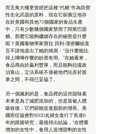
而五角大樓更曾經把這種“代糖”作為防禦
性生化武器的原料，現在它卻廣泛地存
在於美國和其他70個國家的食品生產
中，只有少數幾個國家禁用了阿斯巴甜
糖。那麼它能夠繼續存在的秘密是什麼
呢？英國毒物學家寶拉·貝利-漢密爾頓直
言不諱地道出了她的揣測：“沒什麼能比
得上嘩嘩作響的鈔票有用。”在她看來，
食品商由於贏利豐厚，而且能夠拉攏政
治靠山，立法系統不過被他們玩弄於股
掌之間，不得已妥協了。
另一個諷刺的是，食品裡的這些甜味素
本來是為了減肥添加的，但是當被人體
吸收後，它們卻能促進脂肪的增長。美
國癌症協會對8000名婦女進行了長達6
年的跟蹤研究，最後得出結論，“在體重
增加的女性中，食用人造增甜劑的女性