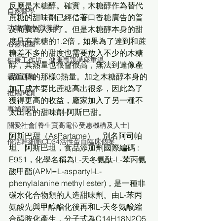
反應是木糖醇。確實，木糖醇作為替代
自然醫學
蔗糖的甜味劑已經借著口香糖廣告的普
功能/草本/營養學
及而廣為人知了。但是木糖醇本身的甜
度只有蔗糖的1.2倍，如果為了達到和蔗
心靈花園
糖差不多的甜度也需要放入不少的木糖
健康工作坊、健康專題講座重温
醇，其熱量也很會很高，無法到達像產
品宣傳的那樣0熱量。加之木糖醇本身的
最新通知
加工成本要比蔗糖高出很多，因此為了
推薦閱讀
獲得更高的收益，廠家加入了另一種不
專業顧問
太出名的甜味劑-阿斯巴甜。
關愛社會[養生寶高電位受惠機構及人士]
阿斯巴甜（AsPartame），別名阿司帕
倍活幹細胞CD34活性蛋白臨床個案
坦、阿斯巴坦，食品添加劑國際編碼 : 
E951，化學名稱為L-天冬氨酞-L-苯丙氨
酸甲酯(APM=L-aspartyl-L-
phenylalanine methyl ester)，是一種非
碳水化合物類的人造甜味劑。由L-苯丙
氨酸先與甲醇酯化後再和L-天冬氨酸縮
合醯胺化產生，分子式為C14H18N2O5