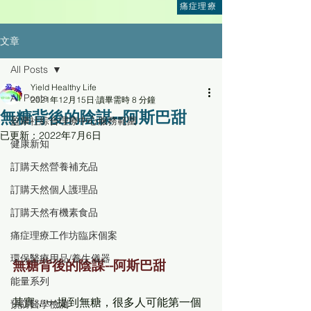
痛症理療
文章
All Posts
Yield Healthy Life
All Posts
2021年12月15日
讀畢需時 8 分鐘
無糖背後的陰謀--阿斯巴甜
盈康社綜合理療中心服務範圍
已更新：
2022年7月6日
健康新知
訂購天然營養補充品
訂購天然個人護理品
訂購天然有機素食品
痛症理療工作坊臨床個案
環保醫療用品/養生儀器
無糖背後的陰謀--阿斯巴甜
能量系列
其實，一提到無糖，很多人可能第一個
預防醫學檢測