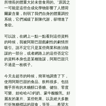
所增長的體重大於未曾食用的。”原因之
一可能是這些合成化學物影響了人體荷
爾蒙含量，削弱了我們自身的體重調控
系統，它們減緩了新陳代謝，卻增進了
食欲。
可以說，在網上一點一點看到這些資料
的時候，我被阿斯巴甜戲劇性的劇情所
吸引。說不定它只是某些商業和政治陰
謀的一部分，或者網路上的這些否定它
的資料本身也是某種陰謀，阿斯巴甜只
不過是一枚棋子。
今天去超市的時候，簡單地調查了下，
使用阿斯巴甜的食品、飲料很多。包括
幾乎所有的木糖醇口香糖、健怡、零度
可樂、娃哈哈AD鈣奶、蒙牛酸酸乳、好
麗友的薯片、某些乾果、以及絕大多數
打折無糖標誌的甜食，等等……希望大