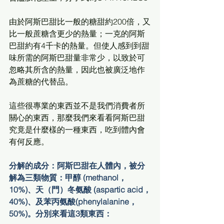
由於阿斯巴甜比一般的糖甜約200倍，又
比一般蔗糖含更少的熱量；一克的阿斯
巴甜約有4千卡的熱量。但使人感到到甜
味所需的阿斯巴甜量非常少，以致於可
忽略其所含的熱量，因此也被廣泛地作
為蔗糖的代替品。
這些很專業的東西並不是我們消費者所
關心的東西，那麼我們來看看阿斯巴甜
究竟是什麼樣的一種東西，吃到體內會
有何反應。
分解的成分：阿斯巴甜在人體內，被分
解為三類物質：甲醇 (methanol，
10%)、天（門）冬氨酸 (aspartic acid，
40%)、及苯丙氨酸(phenylalanine，
50%)。分別來看這3類東西：