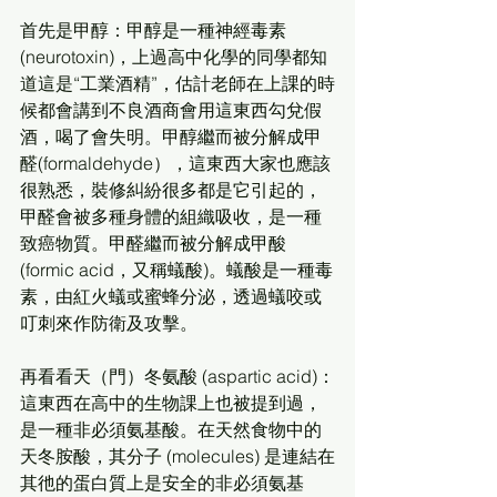
首先是甲醇：甲醇是一種神經毒素 
(neurotoxin)，上過高中化學的同學都知
道這是“工業酒精”，估計老師在上課的時
候都會講到不良酒商會用這東西勾兌假
酒，喝了會失明。甲醇繼而被分解成甲
醛(formaldehyde），這東西大家也應該
很熟悉，裝修糾紛很多都是它引起的，
甲醛會被多種身體的組織吸收，是一種
致癌物質。甲醛繼而被分解成甲酸
(formic acid，又稱蟻酸)。蟻酸是一種毒
素，由紅火蟻或蜜蜂分泌，透過蟻咬或
叮刺來作防衛及攻擊。
再看看天（門）冬氨酸 (aspartic acid)：
這東西在高中的生物課上也被提到過，
是一種非必須氨基酸。在天然食物中的
天冬胺酸，其分子 (molecules) 是連結在
其彵的蛋白質上是安全的非必須氨基