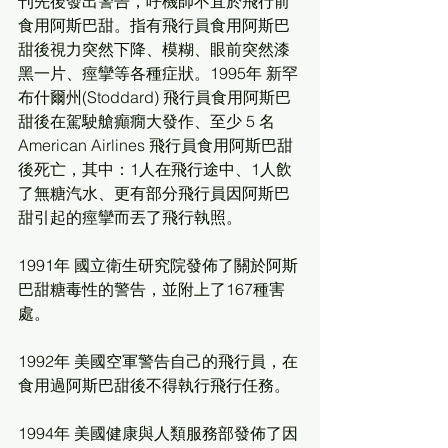
刊先後發出警告，呼機師不宜於飛行前
食用阿斯巴甜。指有飛行員食用阿斯巴
甜後視力突然下降、模糊、眼前突然漆
黑一片、痙攣等各種症狀。1995年 新罕
布什爾州(Stoddard) 飛行員食用阿斯巴
甜後在駕駛艙癲癇大發作、至少 5 名 
American Airlines 飛行員食用阿斯巴甜
後死亡，其中：1人在飛行途中、1人飲
了無糖汽水、更有部分飛行員因阿斯巴
甜引起的痙攣而丟了飛行執照。 　　
1991年 國立衛生研究院發佈了關於阿斯
巴甜糖毒性的警告，並附上了167種害
處。 
1992年 美國空軍警告自己的飛行員，在
食用過阿斯巴甜後不得執行飛行任務。
1994年 美國健康與人類服務部發佈了因