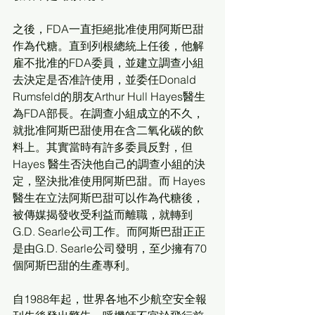
之後，FDA一直拒絕批准使用阿斯巴甜
作為代糖。直到列根總統上任後，他解
雇不批准的FDA委員，並建立調查小組
去決定是否准許使用，並委任Donald 
Rumsfeld的朋友Arthur Hull Hayes醫生
為FDA部長。在調查小組成立的不久，
就批准阿斯巴甜使用在含二氧化碳的飲
料上。其實當時有許多委員反對，但 
Hayes 醫生否決他自己的調查小組的決
定，堅決批准使用阿斯巴甜。而 Hayes 
醫生在立法阿斯巴甜可以作為代糖後，
被傳媒揭發收受利益而離職，就轉到
G.D. Searle公司工作。而阿斯巴甜正正
是由G.D. Searle公司發明，至少擁有70
個阿斯巴甜的生產專利。 　　
自1988年起，世界各地不少航空安全報