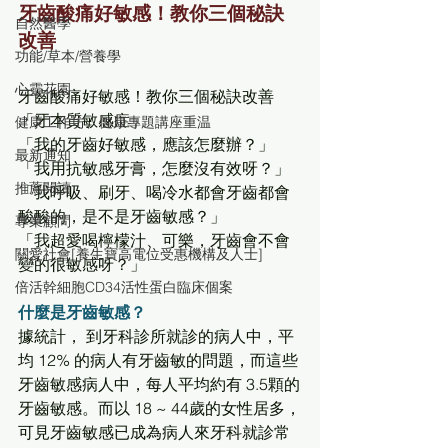
牙齒酸痛好敏感！教你三個秘訣
自然醫學
改善
功能/草本/營養學
心靈花園
牙齒酸痛好敏感！教你三個秘訣改善
「牙本質敏感症」
健康工作坊、健康專題講座重温
「我的牙齒好敏感，應該怎麼辦？」
最新通知
「我用抗敏感牙膏，怎麼沒有效呀？」
推薦閱讀
「我呼吸、刷牙、喝冷水都會牙齒都會
酸酸的，是不是牙齒敏感？」
專業顧問
「我超愛喝檸檬汁、可樂，牙齒會不會
關愛社會[養生寶高電位受惠機構及人士]
變的很敏感呀？」
倍活幹細胞CD34活性蛋白臨床個案
什麼是牙齒敏感？
據統計， 到牙科診所就診的病人中，平
均 12% 的病人有牙齒敏的問題，而這些
牙齒敏感病人中，每人平均約有 3.5顆的
牙齒敏感。而以 18 ~ 44歲的女性居多，
可見牙齒敏感已成為病人來牙科就診常