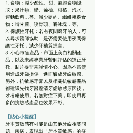
1. 食物：減少酸性、甜、氣泡食物攝
取：果汁類、醋、葡柚、柑橘、汽水、
運動飲料…等。減少硬的、纖維粗糙食
物：啃甘蔗、咬骨頭、嚼冰塊…等。 
2. 保護性牙托：若有夜間磨牙的人，可
以尋求醫師協助，是否需要使用夜間保
護性牙托，減少牙釉質損害。 
3. 小心市售產品：市面上美白相關產
品，以及未經專業牙醫師評估的矯正牙
托、貼片要非常謹慎小心。因為不當使
用造成牙齒損傷，進而釀成牙齒敏感。 
另外，抗敏感牙膏以及相關抗敏感產品
都建議先找牙醫釐清牙齒敏感原因後，
才考慮使用。若無對症下藥，即使用再
多的抗敏感產品也效果不彰。
【貼心小提醒】
牙本質敏感有可能是由其他牙齒相關問
題、疾病，表現出「牙本質敏感」的症