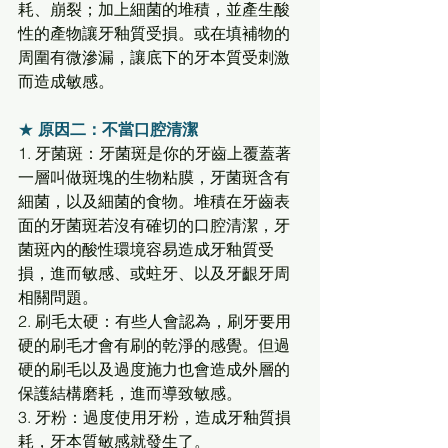
耗、崩裂；加上細菌的堆積，並產生酸
性的產物讓牙釉質受損。或在填補物的
周圍有微滲漏，讓底下的牙本質受刺激
而造成敏感。 
★ 
原因二：不當口腔清潔
1. 牙菌斑：牙菌斑是你的牙齒上覆蓋著
一層叫做斑塊的生物粘膜，牙菌斑含有
細菌，以及細菌的食物。堆積在牙齒表
面的牙菌斑若沒有確切的口腔清潔，牙
菌斑內的酸性環境容易造成牙釉質受
損，進而敏感、或蛀牙、以及牙齦牙周
相關問題。 
2. 刷毛太硬：有些人會認為，刷牙要用
硬的刷毛才會有刷的乾淨的感覺。但過
硬的刷毛以及過度施力也會造成外層的
保護結構磨耗，進而導致敏感。 
3. 牙粉：過度使用牙粉，造成牙釉質損
耗，牙本質敏感就發生了。 