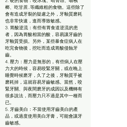
2. 硬的食物：咬冰塊、啃骨頭、嚼檳
榔、吃甘蔗..等纖維粗的食物。這些除了
會有造成牙裂的疑慮之外，牙釉質磨耗
也非常快速，進而導致敏感。 
3. 胃酸逆流：有些有胃食道逆流的患
者，因為胃酸相當的酸，容易讓牙齒的
牙釉質受損。另外，某些暴食症病人在
吃完食物後，挖吐而造成胃酸侵蝕牙
齒。 
4. 壓力：壓力是無形的，有些病人在壓
力大的時候，容易咬緊牙關，或在晚上
睡覺時候磨牙，久了之後，牙釉質乎被
磨耗掉，這就容易牙齒敏感。當然，咬
緊牙關、與夜間磨牙的成因以及機轉有
很多說法，而壓力只不過是其中一種而
已。 
5. 牙齒美白：不當使用牙齒美白的產
品，或過度使用美白牙膏，可能會讓牙
齒敏感。 