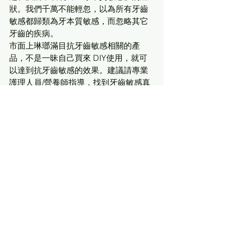
狀。我們千萬不能輕忽，以為所有牙齒
敏感都歸類為牙本質敏感，而忽略其它
牙齒的疾病。 
市面上琳瑯滿目抗牙齒敏感相關的產
品，不是一昧自己買來 DIY使用，就可
以達到抗牙齒敏感的效果。建議請專業
護理人員/營養師指導，找到牙齒敏感真
正原因，對症下藥才是良方。
推薦閱讀:
舒緩
神經麻痺刺痛或電擊刺痛
營養
補充品系列
＊
草本消炎鎮痛配方(慢性痛症首選-口服
粉劑)
＊
強效抗氧化配方(7種超強抗氧化物質)
＊
皇金肝5合1金錢草複方(深層排
毒"護肝膽"草本配方)Cyrasil+