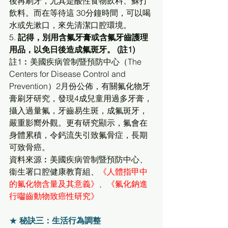
後再刷牙，尤其是酸性食物飲料、蘇打
飲料。而在等待這 30分鐘時間，可以喝
水或先漱口，來先清潔口腔環境。 
5. 
記得，別用含氟牙膏或含氟牙齒護理
用品，以免日後造成氟斑牙。 (註1)
註1︰美國疾病管制暨預防中心（The 
Centers for Disease Control and 
Prevention）2月份公佈，有關氟化物牙
膏刷牙研究，發現4成兒童用過多牙膏，
攝入過量氟，牙齒易生斑，成氟斑牙，
嚴重影嚮外觀。更有研究顯示，氟會在
身體累積，令鈣流失引致氟骨症，長期
可致骨癌。 
資料來源︰美國疾病管制暨預防中心、
衞生署口腔健康教育組、
《人體指甲中
的氟化物含量及其意義》
、
《氟化鈉進
行囓齒動物致癌性研究》
★ 
秘訣三：生活行為調整