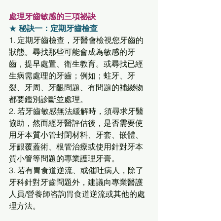
處理牙齒敏感的三項祕訣
★ 
秘訣一：定期牙齒檢查
1. 定期牙齒檢查，牙醫會檢視您牙齒的
狀態。尋找那些可能會成為敏感的牙
齒，提早處置、衛生教育。或尋找已經
生病需處理的牙齒；例如；蛀牙、牙
裂、牙周、牙齦問題、有問題的補綴物
都要鑑別診斷並處理。 
2. 若牙齒敏感無法緩解時，須尋求牙醫
協助，然而經牙醫評估後，是否需要使
用牙本質小管封閉材料、牙套、嵌體、
牙齦覆蓋術、根管治療或使用針對牙本
質小管等問題的專業護理牙膏。  
3. 若有胃食道逆流、或催吐病人，除了
牙科針對牙齒問題外，建議向專業醫護
人員/營養師咨詢胃食道逆流或其他的處
理方法。 