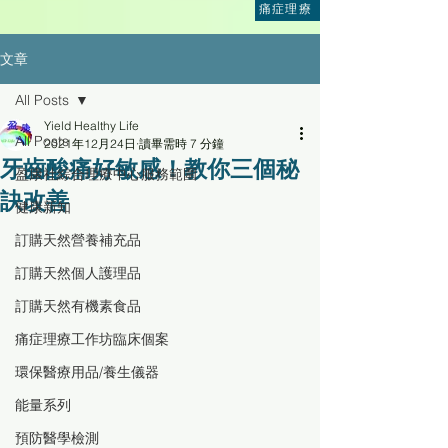
痛症理療
文章
All Posts
Yield Healthy Life
All Posts
2021年12月24日
讀畢需時 7 分鐘
牙齒酸痛好敏感！教你三個秘
盈康社綜合理療中心服務範圍
訣改善
健康新知
訂購天然營養補充品
訂購天然個人護理品
訂購天然有機素食品
痛症理療工作坊臨床個案
環保醫療用品/養生儀器
能量系列
預防醫學檢測