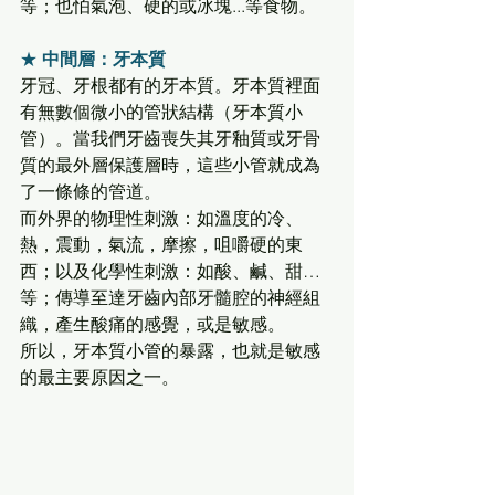
等；也怕氣泡、硬的或冰塊...等食物。 
★ 
中間層：牙本質
牙冠、牙根都有的牙本質。牙本質裡面
有無數個微小的管狀結構（牙本質小
管）。當我們牙齒喪失其牙釉質或牙骨
質的最外層保護層時，這些小管就成為
了一條條的管道。 
而外界的物理性刺激：如溫度的冷、
熱，震動，氣流，摩擦，咀嚼硬的東
西；以及化學性刺激：如酸、鹹、甜…
等；傳導至達牙齒內部牙髓腔的神經組
織，產生酸痛的感覺，或是敏感。 
所以，牙本質小管的暴露，也就是敏感
的最主要原因之一。