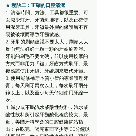
★ 
秘訣二：正確的口腔清潔
1. 清潔時間、方法、工具都很重要。可
以減少蛀牙、牙菌斑堆積，以及正確使
用潔牙工具，牙齒最外層的保護層不容
易被破壞而導致牙齒敏感。 
2. 牙刷的刷頭建議不要太大，刷頭太大
反而無法好好一顆一顆的牙齒刷乾淨。
牙刷的刷毛不要太硬，並以使用按摩的
方式而非用力「鋸」牙齒方式刷牙。最
後應該使用牙線、牙縫刷來取代牙籤。 
3. 使用能修補牙本質小管的專業護理牙
膏，每天刷牙兩次以上，每次刷牙兩分
鐘以上，以及至少每天仔細使用牙線一
次。 
4. 減少或不喝汽水或酸性飲料，汽水或
酸性飲料所引起牙齒酸化程度較大。最
近，美國牙科學會的口腔健康網站指
出：在吃完、喝完東西至少等 30分鐘以