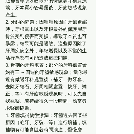
題都會導致牙齒最外的保護層牙釉質損
壞，牙本質小管暴露後，牙齒敏感現象
產生。 
2. 牙齦的問題：因種種原因而牙齦退縮
時，牙根露出以及牙根最外的保護層牙
骨質受到侵害而受損，導致牙本質也可
暴露，結果可能是過敏。這些原因除了
牙周疾病之外，年紀增長以及不當的生
活行為都有可能造成這些問題。 
3. 近期的牙科處置：部分的牙科處置會
約有三 ~ 四週的牙齒敏感現象；當你最
近有做過牙科處置後（補牙、做牙套、
去除牙結石、牙周相關處置、拔牙、矯
正…等）有牙齒敏感現象時，可以先自
我觀察。若持續很久一段時間，應當尋
求醫師協助。 
4. 牙齒填補物微滲漏：牙齒過去因某些
原因（蛀牙、牙裂…等）進行填補，填
補物有可能會隨著時間演進，慢慢磨