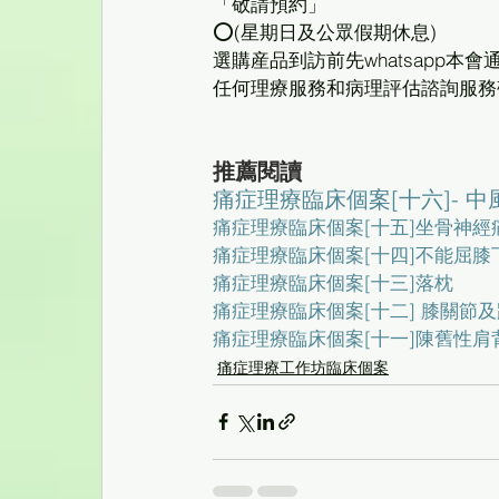
「敬請預約」
⭕(星期日及公眾假期休息)
選購産品到訪前先whatsapp本
任何理療服務和病理評估諮詢服務
推薦閱讀
痛症理療臨床個案[十六]- 
痛症理療臨床個案[十五]坐骨神經
痛症理療臨床個案[十四]不能屈膝
痛症理療臨床個案[十三]落枕
痛症理療臨床個案[十二] 膝關節
痛症理療臨床個案[十一]陳舊性肩
痛症理療工作坊臨床個案