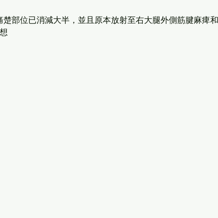
痛楚部位已消減大半，並且原本放射至右大腿外側筋腱麻痺
想