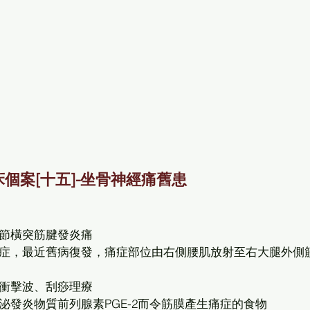
個案[十五]-坐骨神經痛舊患
節橫突筋腱發炎痛
症，最近舊病復發，痛症部位由右側腰肌放射至右大腿外側
衝擊波、刮痧理療
泌發炎物質前列腺素PGE-2而令筋膜產生痛症的食物