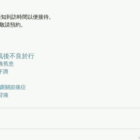
會通知到訪時間以便接待。
敬請預約。
中風後不良於行
痛舊患
下蹲
及踝關節痛症
背痛