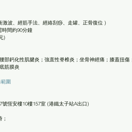
式衝激波、經筋手法、經絡刮痧、走罐、正骨復位 )
需時間約90分鐘 
元)
部腰部鈣化性肌腱炎；強直性脊椎炎；坐骨神經痛；膝蓋扭傷
底筋膜炎
務範圍
號恆安樓10樓157室 (港鐵太子站A出口)
時；