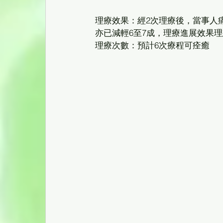
理療效果：經2次理療後，當事人
亦已減輕6至7成，理療進展效果理
理療次數：預計6次療程可痊癒