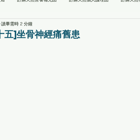
讀畢需時 2 分鐘
儀器
能量系列
預防醫學檢測
自然醫學
功能/草本/
十五]坐骨神經痛舊患
最新通知
推薦閱讀
專業顧問
關愛社會[養生寶高電位