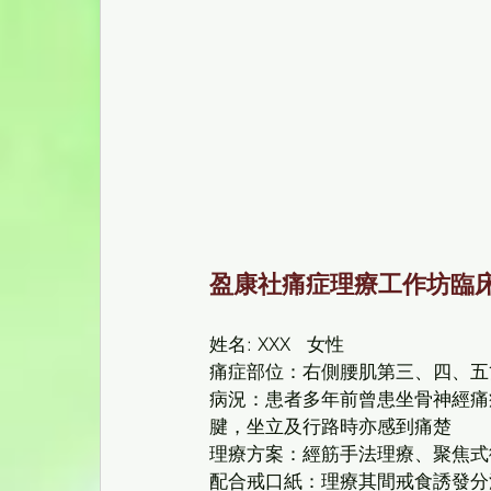
盈康社痛症理療工作坊臨床
姓名: XXX   女性
痛症部位：右側腰肌第三、四、五
病況：患者多年前曾患坐骨神經痛
腱，坐立及行路時亦感到痛楚
理療方案：經筋手法理療、聚焦式
配合戒口紙：理療其間戒食誘發分