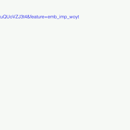
=tuQUoVZJ3t4&feature=emb_imp_woyt