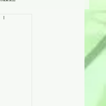
營養學
受惠機構及人士]