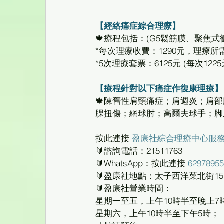
【經絡痛症綜合理療】
🍁療程包括：(G5鬆筋膜、聚焦
*每次理療收費：1290元，理療所
*5次理療套票：6125元 (每次1225
【療程針對以下痛症作復康理療】
🍁陳舊性肩頸痛症；肩週炎；肩
腂扭傷；網球肘；高爾夫球手；脚
按此連接 
盈康社綜合理療中心服
🔰諮詢電話：21511763
🔰WhatsApp：按此連接 
62978955
🔰盈康社地點：太子西洋菜北街157
🔰盈康社營業時間：
星期一至五，上午10時半至晚上7
星期六，上午10時半至下午5時；