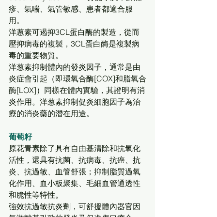
疹、氣喘、氣管敏感、患者都適合服
用。
洋蔥素可遏抑3CL蛋白酶的製造，從而
壓抑病毒的複製，3CL蛋白酶是複製病
毒的重要物質。
洋葱素
抑制體內的發炎因子，通常是由
炎症會引起（即環氧合酶[COX]和脂氧合
酶[LOX]）同樣在體內實驗，其證明有消
炎作用。
洋葱素
抑制促炎細胞因子為治
療的消炎藥的潛在用途。
葡萄籽
原花青素除了具有自由基清除和抗氧化
活性，還具有抗菌、抗病毒、抗癌、抗
炎、抗過敏、血管舒張；抑制脂質過氧
化作用、血小板聚集、毛細血管通透性
和脆性等特性。
強效抗過敏抗炎劑，可舒援體內器官因