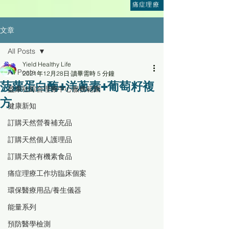
痛症理療
文章
All Posts
Yield Healthy Life
All Posts
2021年12月28日
讀畢需時 5 分鐘
菠蘿蛋白酶+洋蔥素+葡萄籽複
盈康社綜合理療中心服務範圍
方
健康新知
訂購天然營養補充品
訂購天然個人護理品
訂購天然有機素食品
痛症理療工作坊臨床個案
環保醫療用品/養生儀器
能量系列
預防醫學檢測