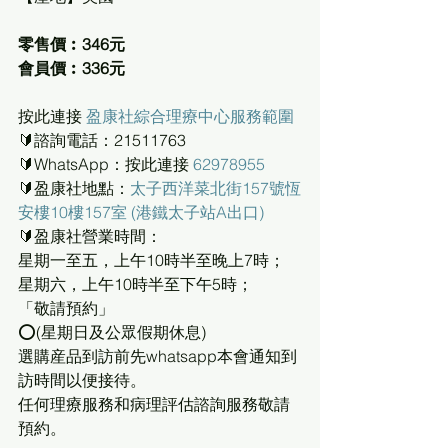
零售價︰346元
會員價︰336元
按此連接 
盈康社綜合理療中心服務範圍
🔰諮詢電話：21511763
🔰WhatsApp：按此連接 
62978955
🔰盈康社地點：
太子西洋菜北街157號恆
安樓10樓157室 (港鐵太子站A出口)
🔰盈康社營業時間：
星期一至五，上午10時半至晚上7時；
星期六，上午10時半至下午5時；
「敬請預約」
⭕(星期日及公眾假期休息)
選購産品到訪前先whatsapp本會通知到
訪時間以便接待。
任何理療服務和病理評估諮詢服務敬請
預約。 