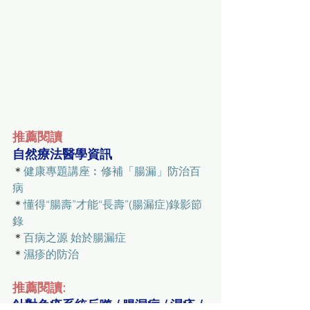
推薦閱讀
自然療法醫學資訊
＊
健康專題講座︰修補「腸漏」防治百
病
＊
懂得“腸壽”才能“長壽”(腸漏症)錄影節
錄
＊
百病之源 始於腸漏症
＊
濕疹的防治
推薦閱讀:
針對免疫系統反噬 / 腸漏症 / 濕疹 / 