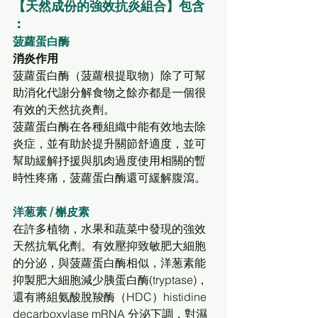
【天然成份的強效抗炎組合】包含
︰
菠蘿蛋白酶
消炎作用 
菠蘿蛋白酶（菠蘿根提取物）除了可幫
助消化代謝分解食物之餘亦都是一個很
有效的天然抗炎劑。
菠蘿蛋白酶在各種組織中能有效地去除
炎症，並有助於提升關節舒適度，並可
幫助緩解抒援與肌肉過度使用相關的暫
時性疼痛​​，菠蘿蛋白酶還可緩解腹瀉。
洋葱素 / 槲皮素 
在許多植物，水果和蔬菜中發現的強效
天然抗氧化劑。有效壓抑致敏肥大細胞
的分泌，與菠蘿蛋白酶相似，
洋葱素
能
抑製肥大細胞減少胰蛋白酶(tryptase)，
還有將組氨酸脫羧酶（HDC）histidine 
decarboxylase mRNA 分泌下調，對濕