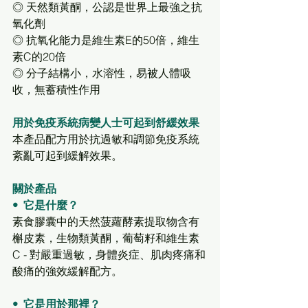
◎ 天然類黃酮，公認是世界上最強之抗
氧化劑
◎ 抗氧化能力是維生素E的50倍，維生
素C的20倍
◎ 分子結構小，水溶性，易被人體吸
收，無蓄積性作用 
用於免疫系統病變人士可起到舒緩效果
本產品配方用於抗過敏和調節免疫系統
紊亂可起到緩解效果。
關於產品
•  它是什麼？
素食膠囊中的天然菠蘿酵素提取物含有
槲皮素，生物類黃酮，葡萄籽和維生素
C - 對嚴重過敏，身體炎症、肌肉疼痛和
酸痛的強效緩解配方。
•  它是用於那裡？