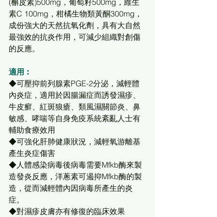
(槲皮素)500mg，葡萄籽500mg，維生
素C 100mg，柑橘生物類黃酮300mg，
成份強大的天然抗氧化劑，具有大自然
最強效的抗炎作用，可減少組織對創傷
的反應。 
適用︰
◆可壓抑前列腺素PGE-2分泌，減輕體
內炎症，適用於因腸漏症而誘發濕疹、
牛皮癬、紅斑狼瘡、類風濕關節炎、鼻
敏感、哮喘等自身免疫系統紊亂人士有
輔助食療效用
◆可強化肝肺健康狀況，減輕氧游離基
產生炎症傷害
◆人體感染病毒後病毒需要Mfkb酶來製
造發炎反應，洋蔥素可遏抑Mfkb酶的製
造，從而減輕體內因病毒所產生的炎
症。
◆對濕疹皮膚亦有修復的臨床效果