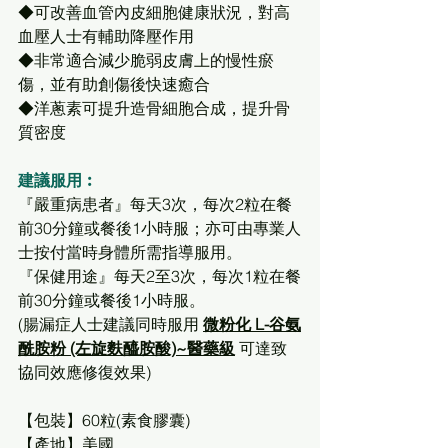
◆可改善血管內皮細胞健康狀況，對高
血壓人士有輔助降壓作用
◆非常適合減少脆弱皮膚上的慢性瘀
傷，並有助創傷後快速癒合
◆洋蔥素可提升造骨細胞合成，提升骨
質密度
建議服用︰
『嚴重病患者』每天3次，每次2粒在餐
前30分鐘或餐後1小時服；亦可由專業人
士按付當時身體所需指導服用。
『保健用途』每天2至3次，每次1粒在餐
前30分鐘或餐後1小時服。
(腸漏症人士建議同時服用 
微粉化 L-谷氨
酰胺粉 (左旋麩醯胺酸)~醫藥級
可達致
協同效應修復效果)
【包裝】60粒(素食膠囊)
【產地】美國 