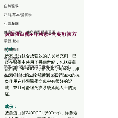
自然醫學
功能/草本/營養學
心靈花園
健康工作坊、健康專題講座重温
菠蘿蛋白酶+洋葱素+葡萄籽複方
最新通知
特式︰
推薦閱讀
所有成分組合成強效的抗炎補充劑，已
專業顧問
經在醫學中使用了幾個世紀，包括菠蘿
關愛社會[養生寶高電位受惠機構及人士]
蛋白酶 2400GDU﹑槲皮素﹑葡萄籽﹑維
生素C和柑橘生物類黃酮，它們強大的抗
倍活幹細胞CD34活性蛋白臨床個案
炎作用在科學醫學文獻中有很好的記
載，並且可舒緩免疫系統紊亂人士的病
症。
成份︰
菠蘿蛋白酶2400GDU(500mg)，洋蔥素