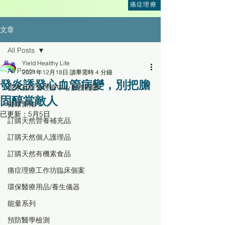
痛症理療
文章
All Posts
Yield Healthy Life
All Posts
2021年12月18日
讀畢需時 4 分鐘
發炎誘發心血管病變，別把膽
盈康社綜合理療中心服務範圍
固醇當敵人
健康新知
已更新：
5月5日
訂購天然營養補充品
訂購天然個人護理品
訂購天然有機素食品
痛症理療工作坊臨床個案
環保醫療用品/養生儀器
能量系列
預防醫學檢測