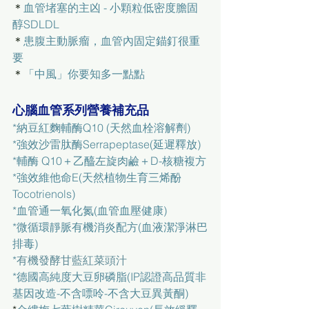
＊
血管堵塞的主凶 - 小顆粒低密度膽固
醇SDLDL
＊
患腹主動脈瘤，血管內固定錨釘很重
要
＊
「中風」你要知多一點點
心腦血管系列營養補充品
*
納豆紅麴輔酶Q10 (天然血栓溶解劑)
*
強效沙雷肽酶Serrapeptase(延遲釋放)
*
輔酶 Q10＋乙醯左旋肉鹼＋D-核糖複方
*
強效維他命E(天然植物生育三烯酚
Tocotrienols)
*
血管通一氧化氮(血管血壓健康)
*
微循環靜脈有機消炎配方(血液潔淨淋巴
排毒)
*
有機發酵甘藍紅菜頭汁
*
德國高純度大豆卵磷脂(IP認證高品質非
基因改造-不含嘌呤-不含大豆異黃酮)