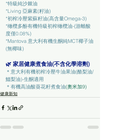
*
特級純沙棘油
*
Living 亞麻素(籽油)
*
初榨冷壓紫蘇籽油(高含量Omega-3)
*
橄欖多酚有機特級初榨橄欖油-(游離酸
度僅0.08%)
*
Mantova 意大利有機生酮純MCT椰子油
(無椰味)
🌿 家居健康煮食油(不含化學溶劑)
＊意大利有機初榨冷壓牛油果油(酪梨油/
鱷梨油)-生酮適用
＊有機高油酸葵花籽煮食油
(奧米加9)
健康新知