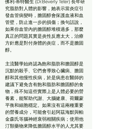
佛利‧蒂特醫生 (Dr.Beverly Teter) 長年研
究脂肪對人體的影響，她表示當炎症引
發血管病變時，膽固醇會保護血液和血
管壁，防止進一步的損傷；換句話說，
如果你血管內的膽固醇堆積過多，那麼
真正的問題其實是炎性反應太大，治療
方針應是對付身體的炎症，而不是膽固
醇。
主流醫學始終認為飽和脂肪和膽固醇是
沉默的殺手、它們會導致心臟病、膽固
醇和其他慢性疾病，於是病患在醫師的
建議下避免含有飽和脂肪和膽固醇的食
物，殊不知這些實際上是人體必要的營
養素，能幫助代謝、大腦健康、荷爾蒙
平衡和細胞穩定。如果沒有這兩種重要
的營養成分，可能會引起阿茲海默與帕
金森氏等腦神經衰弱相關疾病；使用他
汀類藥物來降低膽固醇水平的人尤其要