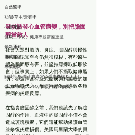
自然醫學
功能/草本/營養學
發炎誘發心血管病變，別把膽固
心靈花園
醇當敵人
健康工作坊、健康專題講座重温
最新通知
社會大眾對脂肪、炎症、膽固醇與慢性
疾病的認知至今仍然很模糊，有些醫生
推薦閱讀
認為膽固醇有害，並堅持應採取低脂飲
專業顧問
食；但事實上，如果人們不攝取健康脂
關愛社會[養生寶高電位受惠機構及人士]
肪，卻選擇含有反式脂肪與精製糖的加
工食物取代之，反而容易促成導致各種
倍活幹細胞CD34活性蛋白臨床個案
疾病的炎症反應。
在指責膽固醇之前，我們應該先了解膽
固醇的作用。血液中的膽固醇不僅不會
造成斑塊積聚，它們還能幫助保護血管
並修復炎症損傷。美國馬里蘭大學的貝