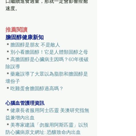
口繼續進食過量，那就一定會影響痊癒
速度。
推薦閱讀
膽固醇健康新知
＊
膽固醇是朋友 不是敵人
＊
別小看膽固醇！它是人體類固醇之母
＊
高膽固醇是心臟病主因嗎？60年後破
除誤導
＊
藥廠誤導了大眾以為脂肪和膽固醇是
壞份子
＊
吃雞蛋會膽固醇過高嗎？
心腦血管護理資訊
＊
健康長者服用阿士匹靈 美澳研究指無
益兼增內出血
＊
美專家建議「勿服用阿斯匹靈」以預
防心臟病原文網址: 恐釀致命內出血