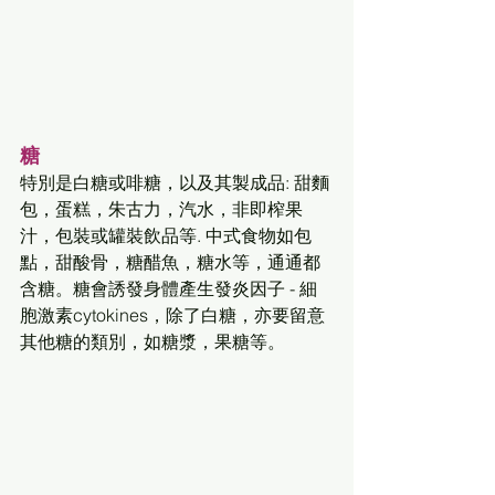
糖
特別是白糖或啡糖，以及其製成品: 甜麵
包，蛋糕，朱古力，汽水，非即榨果
汁，包裝或罐裝飲品等. 中式食物如包
點，甜酸骨，糖醋魚，糖水等，通通都
含糖。糖會誘發身體產生發炎因子 - 細
胞激素cytokines，除了白糖，亦要留意
其他糖的類別，如糖漿，果糖等。