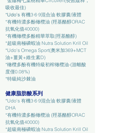
*
金縷梅七葉樹精華Circuven(長效緩釋，
吸收最佳)
*
Udo's 
有機3·6·9混合油 軟膠囊/液體
*
有機特濃多酚橄欖油 (羥基酪醇ORAC
抗氧化值40000)
*
有機橄欖多酚精華萃取(羥基酪醇)
*
超級南極磷蝦油 Nutra Solution Krill Oil
*
Udo's Omega Sport(奧米加369+MCT
油+薑黃+維生素D)
*
橄欖多酚有機特級初榨橄欖油-(游離酸
度僅0.08%)
*
特級純沙棘油
健康脂肪酸系列
*
Udo's 有機3·6·9混合油 軟膠囊/液體
DHA
*
有機特濃多酚橄欖油 (羥基酪醇ORAC
抗氧化值40000)
*
超級南極磷蝦油 Nutra Solution Krill Oil