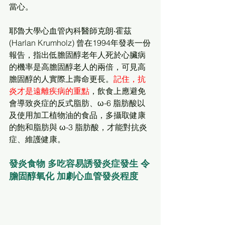
當心。
耶魯大學心血管內科醫師克朗‧霍茲 
(Harlan Krumholz) 曾在1994年發表一份
報告，指出低膽固醇老年人死於心臟病
的機率是高膽固醇老人的兩倍，可見高
膽固醇的人實際上壽命更長。
記住，抗
炎才是遠離疾病的重點
，飲食上應避免
會導致炎症的反式脂肪、ω-6 脂肪酸以
及使用加工植物油的食品，多攝取健康
的飽和脂肪與 ω-3 脂肪酸，才能對抗炎
症、維護健康。
發炎食物 多吃容易誘發炎症發生 
令
膽固醇氧化 
加劇心血管發炎程度