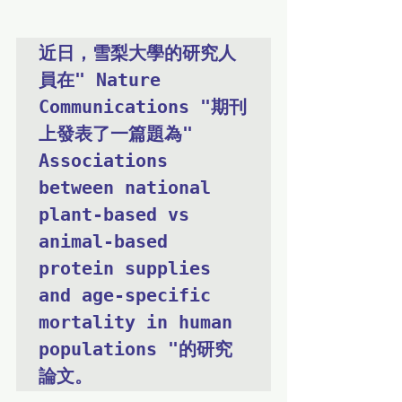
近日，雪梨大學的研究人
員在" Nature 
Communications "期刊
上發表了一篇題為" 
Associations 
between national 
plant-based vs 
animal-based 
protein supplies 
and age-specific 
mortality in human 
populations "的研究
論文。