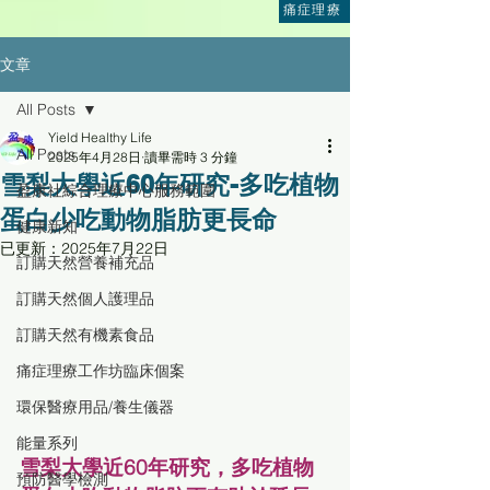
痛症理療
文章
All Posts
Yield Healthy Life
All Posts
2025年4月28日
讀畢需時 3 分鐘
雪梨大學近60年研究-多吃植物
盈康社綜合理療中心服務範圍
蛋白少吃動物脂肪更長命
健康新知
已更新：
2025年7月22日
訂購天然營養補充品
訂購天然個人護理品
訂購天然有機素食品
痛症理療工作坊臨床個案
環保醫療用品/養生儀器
能量系列
雪梨大學近60年研究，多吃植物
預防醫學檢測