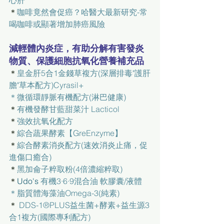
＊
咖啡竟然會促癌？哈醫大最新研究-常
喝咖啡或顯著增加肺癌風險
減輕體內炎症，有助分解有害發炎
物質、保護細胞抗氧化營養補充品
＊
皇金肝5合1金錢草複方(深層排毒"護肝
膽"草本配方)Cyrasil+
＊
微循環靜脈有機配方(淋巴健康)
＊
有機發酵甘藍甜菜汁 Lacticol
＊
強效抗氧化配方
＊
綜合蔬果酵素【GreEnzyme】
＊
綜合酵素消炎配方(速效消炎止痛，促
進傷口癒合)
＊
黑加侖子粹取粉(4倍濃縮粹取)
＊
Udo's 
有機3·6·9混合油 軟膠囊/液體
＊
脂質體海藻油Omega-3(純素)
＊ 
DDS-1®PLUS益生菌+酵素+益生源3
合1複方(國際專利配方)