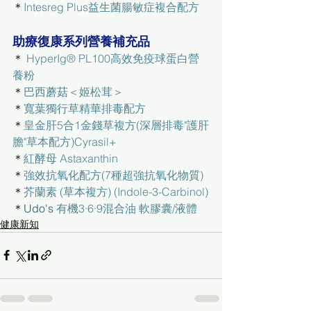
＊
Intesreg Plus益生菌腸敏症複合配方
助療復康系列營養補充品
＊ 
HyperIg® PL100高效免疫球蛋白營
養粉
＊
巴西蘑菇＜姬松茸＞
＊
寬葉獨行草精華排毒配方
＊
皇金肝5合1金錢草複方(深層排毒"護肝
膽"草本配方)Cyrasil+
＊
紅酵母 Astaxanthin
＊
強效抗氧化配方(7種超強抗氧化物質)
＊
芥蘭素 (草本複方) (Indole-3-Carbinol)
＊
Udo's 
有機3·6·9混合油 軟膠囊/液體
健康新知