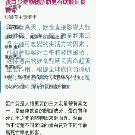
蛋白少吃動物脂肪更有助於延長
自然醫學
壽命
功能/草本/營養學
民以食為天，飲食直接影響人類
心靈花園
的健康。飲食品質、數量和來源
健康工作坊、健康專題講座重温
是一種可改變的生活方式因素，
最新通知
可顯著影響死亡率和發病風險，
推薦閱讀
選擇適當的飲食對延長壽命起著
專業顧問
重要作用。根據全球疾病負擔研
關愛社會[養生寶高電位受惠機構及人士]
究，全球範圍內，每年有1,100萬
人死因可歸於不良飲食。
倍活幹細胞CD34活性蛋白臨床個案
蛋白質是人體重要的三大宏量營養素之
一，是健康飲食的關鍵成分，蛋白質和
死亡率之間的關聯因來源而異。然而，
尚不清楚不同來源的蛋白質對不同年齡
層死亡率的影響。