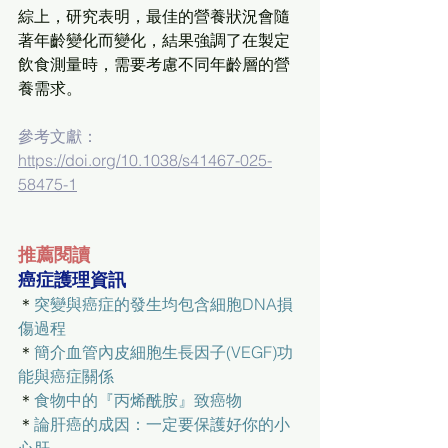
綜上，研究表明，最佳的營養狀況會隨
著年齡變化而變化，結果強調了在製定
飲食測量時，需要考慮不同年齡層的營
養需求。
參考文獻：
https://doi.org/10.1038/s41467-025-
58475-1
推薦閱讀
癌症護理資訊
＊
突變與癌症的發生均包含細胞DNA損
傷過程
＊
簡介血管內皮細胞生長因子(VEGF)功
能與癌症關係
＊
食物中的『丙烯酰胺』致癌物
＊
論肝癌的成因：一定要保護好你的小
心肝