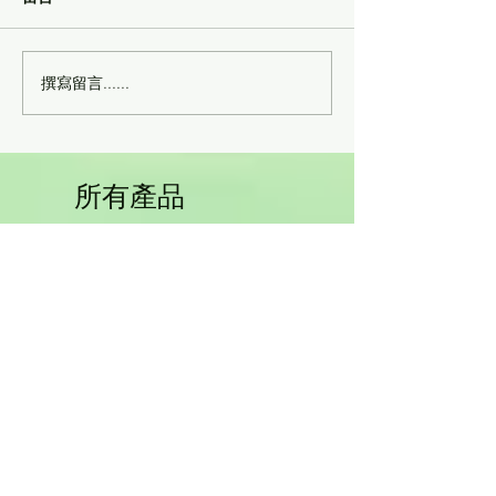
撰寫留言......
幹細胞回輸後，身體一年
幹細胞抗衰老 -
內的變化有哪些？
糾纏
所有產品