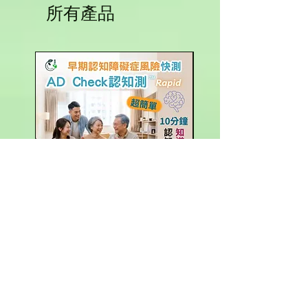
所有產品
AD 認知測 (早期認知障礙症
有機玉米粒 (台灣產)
尿液快測套組)
價格
HK$25.00
價格
HK$280.00