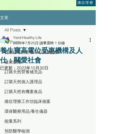
痛症理療
文章
All Posts
Yield Healthy Life
All Posts
2023年7月25日
讀畢需時 1 分鐘
養生寶高電位受惠機構及人
盈康社綜合理療中心服務範圍
仕：關愛社會
健康新知
已更新：
2023年10月30日
訂購天然營養補充品
訂購天然個人護理品
訂購天然有機素食品
痛症理療工作坊臨床個案
環保醫療用品/養生儀器
能量系列
預防醫學檢測