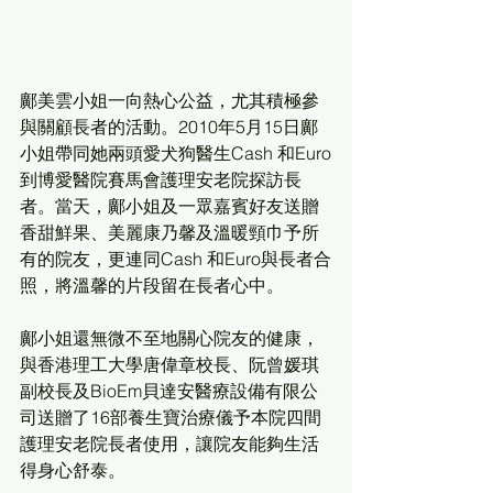
鄺美雲小姐一向熱心公益，尤其積極參
與關顧長者的活動。2010年5月15日鄺
小姐帶同她兩頭愛犬狗醫生Cash 和Euro
到博愛醫院賽馬會護理安老院探訪長
者。當天，鄺小姐及一眾嘉賓好友送贈
香甜鮮果、美麗康乃馨及溫暖頸巾予所
有的院友，更連同Cash 和Euro與長者合
照，將溫馨的片段留在長者心中。
鄺小姐還無微不至地關心院友的健康，
與香港理工大學唐偉章校長、阮曾媛琪
副校長及BioEm貝達安醫療設備有限公
司送贈了16部養生寶治療儀予本院四間
護理安老院長者使用，讓院友能夠生活
得身心舒泰。