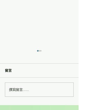
留言
撰寫留言......
養生寶受惠機構：博愛醫
養生寶受惠機構
院賽馬會護理安老院
院陳歐陽麗嬋護