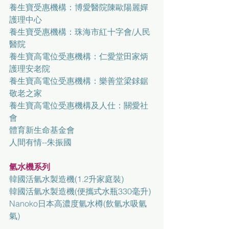
養生寶受惠機構：博愛醫院陳歐陽麗嬋
護理中心
養生寶受惠機構：珠海市紅十字會/人民
醫院
養生寶高電位受惠機構：仁愛堂田家炳
護理安老院
養生寶高電位受惠機構：樂善堂梁銶鋸
敬老之家
養生寶高電位受惠機構及人仕：關愛社
會
體育新生命基金會
人間有情--朱振國
氫水機系列
韓國活氫水製造機(1.2升家庭裝)
韓國活氫水製造機(便攜式水瓶330毫升)
Nanoko日本高濃度氫水樽(飲氫水吸氫
氣)