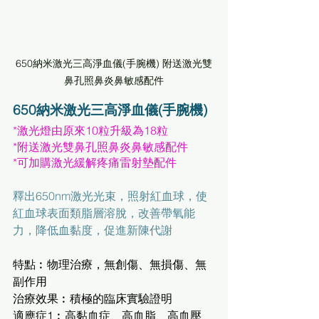
650納米激光三高淨血儀(手腕機) 附送激光雙
鼻孔照鼻炎鼻敏感配件
650納米激光三高淨血儀(手腕機) 
*激光燈由原來10粒升級為18粒
*附送激光雙鼻孔照鼻炎鼻敏感配件
*可加購激光緩解疼痛雷射墊配件
釋出650nm激光光束，照射紅血球，使
紅血球表面類脂層溶脫，改善帶氧能
力，降低血黏度，促進新陳代謝 
特點︰物理治療，無創傷、無損傷、無
副作用
治療效果︰積極的臨床實驗證明
適應症1︰高黏血症、高血脂、高血壓