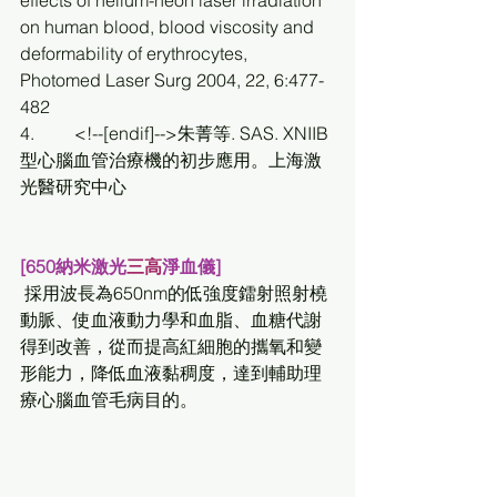
on human blood, blood viscosity and 
deformability of erythrocytes, 
Photomed Laser Surg 2004, 22, 6:477-
482
4.         <!--[endif]-->朱菁等. SAS. XNIIB 
型心腦血管治療機的初步應用。上海激
光醫研究中心
[650納米激光
三高
淨血儀] 
採用波長為650nm的低強度鐳射照射橈
動脈、使血液動力學和血脂、血糖代謝
得到改善，從而提高紅細胞的攜氧和變
形能力，降低血液黏稠度，達到輔助理
療心腦血管毛病目的。