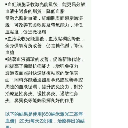
￭血紅細胞吸收激光能量後，能更易分解
血液中過多的脂質，降低血脂
當激光照射血液，紅細胞表面類脂層溶
脫，可改善其柔軟度及帶氧能力，降低
血黏度，促進微循環
￭血液吸收光能量後，血液黏稠度降低，
全身供氧有所改善，促進糖代謝，降低
血糖
￭隨著血液循環的改善，促進新陳代謝，
能提高了機體抗病能力，增強免疫力
透過表面照射快速修復粘膜的受傷表
面；同時亦能通過照射鼻粘膜改善鼻腔
周邊的血液循環，提升的免疫力，對於
治療急性鼻炎、慢性鼻炎、過敏性鼻
炎、鼻竇炎等能夠發揮良好的作用
以下的結果是使用[650納米激光三高淨
血儀]   20天(每天2次)後，治療得出的結
果: