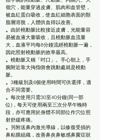
嶺穴，能量穿過皮膚、肌肉和血管壁，
被血紅蛋白吸收，使血紅細胞表面的類
脂層溶脫，人體供血得以改善。 
。
由於橈動脈比較接近皮膚，光能量容
易被血液大量吸收，且橈動脈血流量
大，血液平均每8分鐘流經橈動脈一遍，
因此照射橈動脈的效率最高。 
。
橈動脈又稱「吋口」。手心朝上，手
腕附近靠大挴指側會跳動處就是橈動
脈。
。
3種級別及6個使用時間可供選擇，適
合不同需要。
。
每次使用只需30至40分鐘(同一部
位)，每天可使用兩至三次分早午晚時
段，亦可應用於身體不同部位作穴位照
射舒緩疼痛。
。
另附送鼻內激光導線，以修復受損的
鼻粘膜組織，改善鼻炎鼻敏感鼻竇症狀