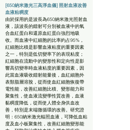
[650納米激光三高淨血儀] 照射血液改善
血液粘稠度
由於採用的是波長為650納米激光照射血
液，該波長的鐳射可分別被血液中的氧
合血紅蛋白和還原血紅蛋白強烈地吸
收。而血液中紅細胞的比率約占95%，
紅細胞比積是影響血液粘度的重要因素
之一，特別是低切變率下的表現粘度；
紅細胞在流動中的變形性和定向性是影
響高切變率時血液粘度的重要因素，因
此當血液吸收鐳射能量後，血紅細胞外
表類脂層溶脫，從而使血紅細胞恢復帶
電性能，改善紅細胞比積、變形能力和
聚集性，使血液流變學性質改善，血液
黏稠度降低，從而使人體全身供血改
善，特別是末端微循環的改善。研究證
明：650納米激光輻照血液，可降低血粘
度及血小板聚集性，改善紅細胞變形能