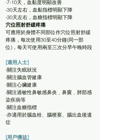
‧7-10天，血黏度明顯改善
‧30天左右，血黏指標明顯下降
‧30天左右，血糖指標明顯下降
穴位照射舒緩疼痛
可應用於身體不同部位作穴位照射舒緩
疼痛，每次使用30至40分鐘(同一部
位)，每天可使用兩至三次分早午晚時段
[適用人士]
‧關注失眠狀況
‧關注腦血管健康
‧關注心臟健康
‧關注過敏性鼻敏感鼻炎﹑鼻竇﹑肺部感
染疾病等
‧關注血糖指標
‧亦適用於腦血栓、腦梗塞、腦出血後遺
症
[用戶獲益]