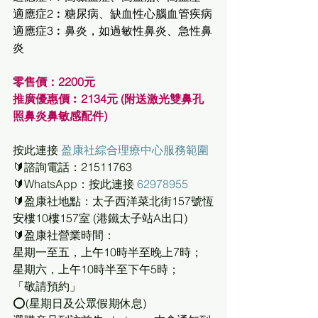
適應症2︰糖尿病、缺血性心腦血管疾病
適應症3︰鼻炎，如過敏性鼻炎、急性鼻
炎
零售價：2200元    
推廣優惠價︰2134元 (附送激光雙鼻孔
照鼻炎鼻敏感配件)
按此連接 
盈康社綜合理療中心服務範圍
🔰諮詢電話：21511763
🔰WhatsApp：按此連接 
62978955
🔰盈康社地點：太子西洋菜北街157號恆
安樓10樓157室 (港鐵太子站A出口)
🔰盈康社營業時間：
星期一至五，上午10時半至晚上7時；
星期六，上午10時半至下午5時；
「敬請預約」
⭕(星期日及公眾假期休息)