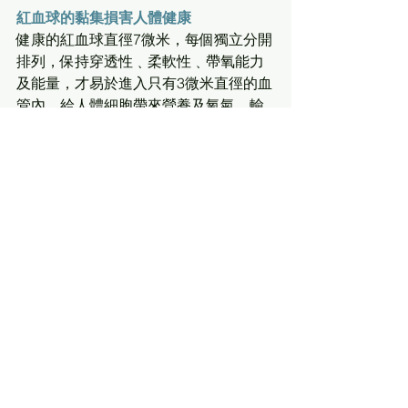
紅血球的黏集損害人體健康
健康的紅血球直徑7微米，每個獨立分開
排列，保持穿透性﹑柔軟性﹑帶氧能力
及能量，才易於進入只有3微米直徑的血
管內，給人體細胞帶來營養及氧氣，輸
走毒素廢物。如紅血球互相黏附，就難
以穿過微血管，身體會因而引致一連串
失衡現象。
紅血球病變的原因及結果
‧當人年紀漸長﹑或因生活壓力﹑飲食失
衡或缺乏運動，有機會使紅血球產生病
變
‧紅血球外層漸漸包著一層脂肪
‧活躍能力減低
‧血細胞會互相黏連，聚積成串
‧因血球聚積及行動變慢，穿透能力低，
難以進入微血管，阻礙血液循環，供氧