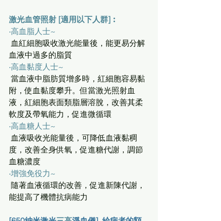
激光血管照射 [適用以下人群]︰
‧高血脂人士~
 血紅細胞吸收激光能量後，能更易分解
血液中過多的脂質
‧高血黏度人士~
 當血液中脂肪質增多時，紅細胞容易黏
附，使血黏度攀升。但當激光照射血
液，紅細胞表面類脂層溶脫，改善其柔
軟度及帶氧能力，促進微循環
‧高血糖人士~
 血液吸收光能量後，可降低血液黏稠
度，改善全身供氧，促進糖代謝，調節
血糖濃度
‧增強免役力~
 隨著血液循環的改善，促進新陳代謝，
能提高了機體抗病能力
[650納米激光
三高
淨血儀]  給病者的額