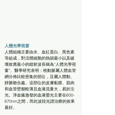
人體光學視窗
人體組織主要由水、血紅蛋白、黑色素
等組成，對活體細胞的熱損最小以及破
壞效應最小的鐳射波長稱為“人體光學視
窗”。醫學研究表明：橈動脈屬人體血管
網分佈比較密集的部位，且屬人體動、
靜脈吻合處。這部位的皮膚黏膜、肌肉
和血管壁都較薄且血液流量大，易於注
光。淨血儀激發的血液螢光主要在600-
670nm之間，而此波段光譜治療的效果
最好。