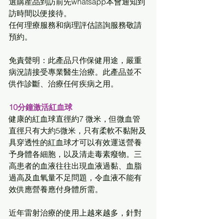
選購産品到訪前先whatsapp本會通知到
訪時間以便接待。
任何理療服務和病理評估諮詢服務敬請
預約。 
免責聲明：此產品只作保健用途，嚴重
病況請接受專業醫生治療。此產品並不
供作診斷、治療任何疾病之用。
10分鐘激活紅血球
健康的紅血球直徑約7 微米，但微血管
直徑只有大約5微米，只有柔軟不黏附及
具穿透性的紅血球才可以有效運送營養
予身體各細胞，以及清走毒素癈物。三
高患者的血液往往出現血液過黏、血脂
過高及血氧量不足問題，令血液不能有
效供應營養應付身體所需。
近年雷射治療的使用上越來越多，針對