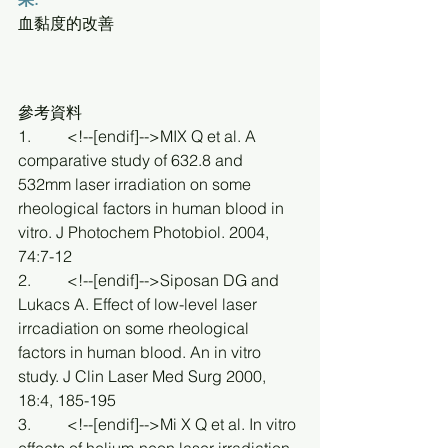
血黏度的改善 
參考資料
1.         <!--[endif]-->MIX Q et al. A 
comparative study of 632.8 and 
532mm laser irradiation on some 
rheological factors in human blood in 
vitro. J Photochem Photobiol. 2004, 
74:7-12
2.         <!--[endif]-->Siposan DG and 
Lukacs A. Effect of low-level laser 
irrcadiation on some rheological 
factors in human blood. An in vitro 
study. J Clin Laser Med Surg 2000, 
18:4, 185-195
3.         <!--[endif]-->Mi X Q et al. In vitro 
effects of helium-neon laser irradiation 