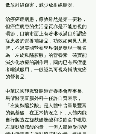
低放射線傷害，減少放射線腸炎。
治療癌症病患，療效雖然是第一要務，
但癌症病患的生活品質亦是不能忽視的
環節，目前市面上有著琳琅滿目所謂癌
症患者的營養補給品，功效如何見人見
智，不過美國營養學界倒是發現一種名
為「左旋麩醯胺酸」的營養素，確實能
減少化放療的副作用，國內已有癌症患
者嚐試服用，一般認為可視為輔助抗癌
的營養品。
中華民國靜脈暨腸道營養學會理事長、
馬偕醫院直腸外科主任許自齊表示，
「左旋麩醯胺酸」是人體中含量最豐富
的氨基酸，在正常情況之下，人體內能
自行製造左旋麩醯胺酸和從飲食中獲取
左旋麩醯胺酸的量，一但人體遭受病變