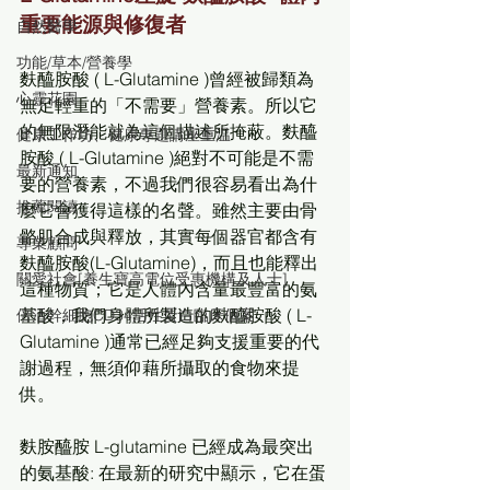
重要能源與修復者
自然醫學
功能/草本/營養學
麩醯胺酸 ( L-Glutamine )曾經被歸類為
心靈花園
無足輕重的「不需要」營養素。所以它
的無限潛能就為這個描述所掩蔽。麩醯
健康工作坊、健康專題講座重温
胺酸 ( L-Glutamine )絕對不可能是不需
最新通知
要的營養素，不過我們很容易看出為什
推薦閱讀
麼它會獲得這樣的名聲。雖然主要由骨
骼肌合成與釋放，其實每個器官都含有
專業顧問
麩醯胺酸(L-Glutamine)，而且也能釋出
關愛社會[養生寶高電位受惠機構及人士]
這種物質；它是人體內含量最豐富的氨
基酸，我們身體所製造的麩醯胺酸 ( L-
倍活幹細胞CD34活性蛋白臨床個案
Glutamine )通常已經足夠支援重要的代
謝過程，無須仰藉所攝取的食物來提
供。
麩胺醯胺 L-glutamine 已經成為最突出
的氨基酸: 在最新的研究中顯示，它在蛋