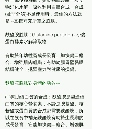
有一萬多種胜肽，是動物體經由一般食
物消化水解、吸收利用自體合成，合成 
(並非分泌)不足使用時，最佳的方法就
是 --直接補充所需之胜肽。
麩醯胺胜肽 ( Glutamine peptide ) - 小麥
蛋白酵素水解淬取物
有助於年幼牲畜成長發育、加快傷口癒
合、增強肌肉組織；有助於腸胃壁黏膜
結構健全；抵禦壓力對健康的損傷。
麩醯胺胜肽對身體的功效---
(1)幫助蛋白質的合成：麩醯胺是製造蛋
白質的核心營養素，不論是胺基酸、核
苷酸或蛋白質的合成都需要麩醯胺，所
以在飲食中補充麩醯胺有助於生長期的
成長發育，它能加快傷口癒合、增強肌