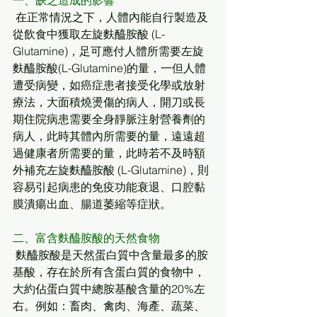
一、缺乏造成的影響
 在正常情況之下，人體內能自行製造及
從飲食中獲取左旋麩醯胺酸 (L-
Glutamine)，足可應付人體所需要左旋
麩醯胺酸(L-Glutamine)的量，一但人體
遭受病變，如癌症患者接受化學或放射
療法，大面積燒燙傷的病人，開刀或長
期住院病患需要全身靜脈注射營養劑的
病人，此時其體內所需要的量，遠遠超
過健康者所需要的量，此時若不及時額
外補充左旋麩醯胺酸 (L-Glutamine)，則
容易引起病患的免疫功能衰退、口腔黏
膜潰瘍出血、腸道萎縮等症狀。
二、富含麩醯胺酸的天然食物
 麩醯胺酸是天然蛋白質中含量最多的胺
基酸，存在於所有含蛋白質的食物中，
大約佔蛋白質中總胺基酸含量的20%左
右。例如：畜肉、禽肉、海產、蔬菜、