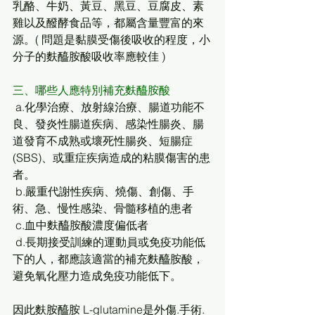
乳酪、牛奶、黃豆、黑豆、豆腐皮、素
雞以及醱酵食品等，都屬含量豐富的來
源。( 問題是黏膜受傷後吸收的程度，小
分子的麩醯胺酸吸收率應較佳 )
三、哪些人應特別補充麩醯胺酸
 a.化學治療、放射線治療、腸道功能不
良、發炎性腸道疾病、感染性腸炎、腸
道發育不成熟或壞死性腸炎、短腸症
(SBS)、或重症疾病造成的粘膜傷害的患
者。
 b.嚴重代謝性疾病、燒傷、創傷、手
術、急、慢性感染、骨髓移植的患者
 c.血中麩醯胺酸濃度偏低者
 d.長期接受訓練的運動員或免疫功能低
下的人，都應該適當的補充麩醯胺酸，
避免氧化壓力造成免疫功能低下。
因此麩胺醯胺 L-glutamine是外傷.手術.