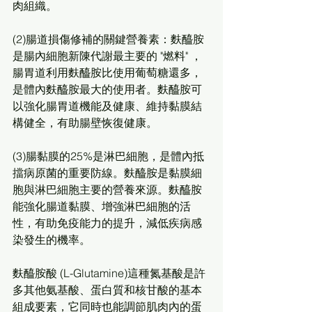
肉組織。
(2)腸道損傷修補的關鍵營養素：麩醯胺
是腸內細胞新陳代謝最主要的 "燃料" ，
腸胃道利用麩醯胺比使用葡萄糖還多，
是體內麩醯胺最大的使用者。麩醯胺可
以強化腸胃道機能及健康、維持黏膜結
構健全，有助腸壁恢復健康。
(3)腸黏膜的25%是淋巴細胞，是體內抵
擋病原菌的重要防線。麩醯胺是黏膜細
胞與淋巴細胞主要的營養來源。麩醯胺
能強化腸道黏膜、增強淋巴細胞的活
性，有助免疫能力的提升，減低疾病感
染發生的機率。
麩醯胺酸 (L-Glutamine)這種氮基酸是許
多其他氨基酸、蛋白質和核甘酸的基本
組成要素，它同時也能調節肌肉內的蛋