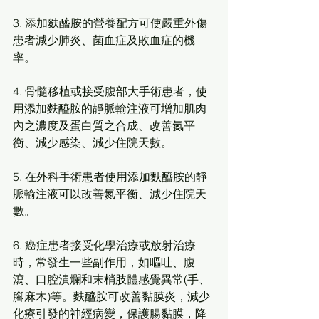
3. 添加麩醯胺的營養配方可使嚴重外傷
患者減少肺炎、菌血症及敗血症的機
率。
4. 骨髓移植或接受腹部大手術患者，使
用添加麩醯胺的靜脈輸注液可增加肌肉
內之濃度及蛋白質之合成、改善氮平
衡、減少感染、減少住院天數。
5. 在外科手術患者使用添加麩醯胺的靜
脈輸注液可以改善氮平衡、減少住院天
數。
6. 癌症患者接受化學治療或放射治療
時，常發生一些副作用，如嘔吐、腹
瀉、口腔潰爛和末梢肢體感覺異常(手、
腳麻木)等。麩醯胺可改善黏膜炎，減少
化療引發的神經病變，保護腸黏膜，降