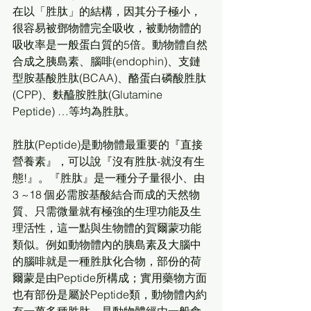
在以「胜肽」的結構，因其分子極小，
很容易被鄧物體完全吸收，被動物體的
吸收率是一般蛋白質的5倍。動物體自然
合成之胰島素、腦啡(endophin)、支鏈
型胺基酸胜肽(BCAA)、酪蛋白磷酸胜肽
(CPP)、麩醯胺胜肽(Glutamine 
Peptide) …等均為胜肽。
胜肽(Peptide)是動物體最重要的『直接
營養素』，可以說『沒有胜肽-就沒有生
態!』。『胜肽』是一種分子量很小、由
3 ~18 個必需胺基酸結合而成的天然物
質、只需微量就有極強的生理功能及生
理活性，這一點與生物體的賀爾蒙功能
類似。例如動物體內的胰島素及大腦中
的腦啡就是一種胜肽化合物，部份的荷
爾蒙是由Peptide所構成；實用藥物方面
也有部份是屬於Peptide類，動物體內約