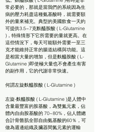
低。麩醯胺酸 ( L-Glutamine )有時是非
常必要的，那就是當我們的系統因為生
病的壓力耗盡這種氨基酸時，就需要額
外的量來補充。典型的美國飲食一天約
可提供3.5~7克麩醯胺酸 ( L-Glutamine 
)，特殊情形下它所需要的量就更高。在
這些情況下，每天可能額外需要一至三
克才能維持正常的腸道結構與功能。這
是相當大量的增加，但是麩醯胺酸 ( L-
Glutamine )即使極大量也不會產生有害
的副作用，它的代謝非常快速。
何謂左旋麩醯胺酸 ( L-Glutamine )
左旋-麩醯胺酸 ( L-Glutamine )是人體中
含量最豐富的胺基酸，為雙氮元素，佔
體內自由胺基酸的 70~80%，佔人體總
合計骨骼肌全部自由氨基酸的60％，可
做為週邊組織及臟器間氮元素的運輸