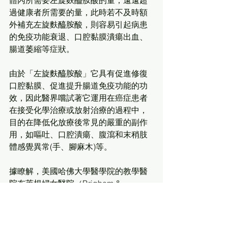
體內所需要左旋麩醯胺酸的量，遠遠超
過健康者所需要的量，此時若不及時額
外補充左旋麩醯胺酸，則容易引起病患
的免疫功能衰退、口腔黏膜潰瘍出血、
腸道萎縮等症狀。
由於「左旋麩醯胺酸」它具有促進修復
口腔黏膜、促進提升腸道免疫功能的功
效，因此醫界嚐試著它運用在癌症患者
在接受化學治療或放射治療的過程中，
目的在降低化放療後常見的嚴重的副作
用，如嘔吐、口腔潰瘍、腹瀉和末稍肢
體感覺異常(手、腳麻木)等。
據瞭解，美國哈佛大學醫學院的教學醫
院布萊根婦女醫院（Brigham & 
Women's Hospital）在一九八八到一九
九三年的人體試驗，有嚴重小腸疾病的
患者接受左旋麩醯胺酸治療，在二十六