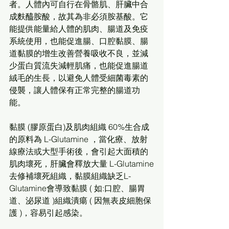
者。人體內可自行在骨骼肌、肝臟中合
成麩醯胺酸，故其為非必須胺基酸。它
能提供能量給人體的肌肉、腸道及免疫
系統使用，也能促進腸、口腔黏膜、腸
道黏膜的增生改善營養吸收不良，並減
少蛋白質流失減輕肌痛，也能促進腸道
絨毛的生長，以避免人體受細菌毒素的
侵襲，讓人體保有正常完整的腸道功
能。
黏膜 (膠原蛋白)及肌肉組織 60%生合成
的原料為 L-Glutamine ，當化療、放射
線療法或大型手術後，會引起大面積的
肌肉壞死，肝臟會釋放大量 L-Glutamine
去修補壞死組織，黏膜組織缺乏L-
Glutamine會導致黏膜 ( 如:口腔、腸胃
道、泌尿道 )組織潰瘍 ( 因無表皮細胞保
護 )，容易引起感染。