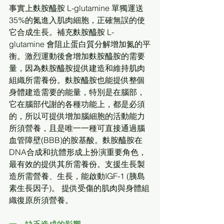
事實上麩胺醯胺 L-glutamine 單獨運送
35%的氮進入肌肉細胞，正確無誤的使
它合成生長。補充麩胺醯胺 L-
glutamine 會阻止蛋白質分解增加氮的平
衡。激烈運動後會增加麩胺醯胺的需要
量，因為麩胺醯胺提供建造和維持肌肉
組織所需養份。麩胺醯胺也能提供整個
身體建造需要的能量，特別是在腦部，
它在腦部代謝的各種功能上，都是必須
的，所以可提供增加腦細胞的活動能力
所須營養，且是唯一一種可直接通過腦
血管障壁(BBB)的胺基酸。麩胺醯胺在
DNA合成和抗體形成上扮演重要角色，
最有效的提供其所需養份。支援生長製
造所需營養、生長，能啟動IGF-1 (胰島
素生長因子)。 提供受傷的肌肉與身體組
織復原所須營養。