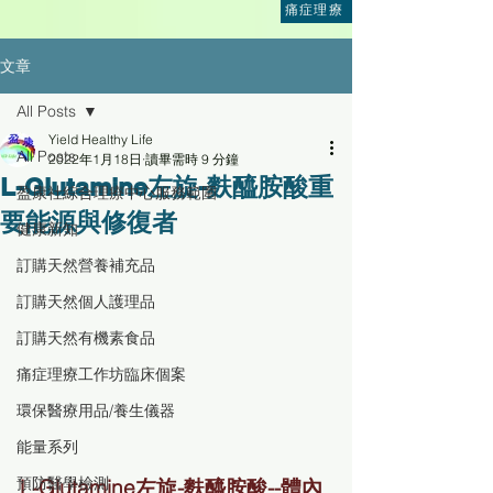
痛症理療
文章
All Posts
Yield Healthy Life
All Posts
2022年1月18日
讀畢需時 9 分鐘
L-Glutamine左旋-麩醯胺酸重
盈康社綜合理療中心服務範圍
要能源與修復者
健康新知
訂購天然營養補充品
訂購天然個人護理品
訂購天然有機素食品
痛症理療工作坊臨床個案
環保醫療用品/養生儀器
能量系列
預防醫學檢測
L-Glutamine左旋-麩醯胺酸--體內