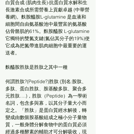
白質合成 (肌肉生長)‧抗蛋白質水解和生
長激素合成所需營養上貢獻卓越 (中華營
養網)。麩胺醯胺L-glutamine 是血液和
細胞間自由氨基酸池中最豐富的氨基酸 
佔骨骼肌的61%。麩胺醯胺 L-glutamine
它獨特的雙氮支鍵(氮佔其分子的19%)使
它成為把氮帶進肌肉細胞中最重要的運
送者。
麩醯胺胜肽是胜肽之其中一種
何謂胜肽?(Peptide?)胜肽 (別名:胺肽、
多肽、蛋白胜肽、胺基酸多肽、聚合多
元胜肽….)，胜肽（Peptide）為一學術
名詞，包含多與寡，以其分子量大小而
定之。「胜肽」是蛋白質經水解後，轉
變成由數個胺基酸組成之極小分子量物
質，一般身體分解食物中的蛋白質必須
經過多種酵素的輔助才可分解吸收，現