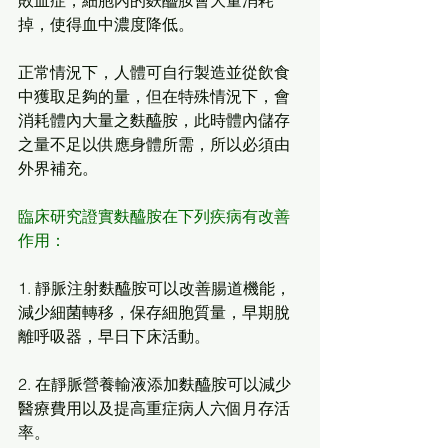
敗血症，細胞內的麩醯胺會大量消耗
掉，使得血中濃度降低。
正常情況下，人體可自行製造並從飲食
中獲取足夠的量，但在特殊情況下，會
消耗體內大量之麩醯胺，此時體內儲存
之量不足以供應身體所需，所以必須由
外界補充。
臨床研究證實麩醯胺在下列疾病有改善
作用：
1. 靜脈注射麩醯胺可以改善腸道機能，
減少細菌轉移，保存細胞質量，早期脫
離呼吸器，早日下床活動。
2. 在靜脈營養輸液添加麩醯胺可以減少
醫療費用以及提高重症病人六個月存活
率。