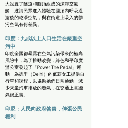
大設置了隧道和圓頂組成的潔淨空氣
艙，邀請民眾進入體驗在圓頂內呼吸過
濾後的乾淨空氣，與在街道上吸入的髒
污空氣有何差異。
印度：九成以上人口生活在嚴重空
污中
印度全國都暴露在空氣污染帶來的極高
風險中，為了推動改變，綠色和平印度
辦公室發起了「Power The Pedal」運
動，為德里（Delhi）的低薪女工提供自
行車和課程，以協助她們日常通勤，減
少乘坐汽車排放的廢氣，在交通上實踐
氣候正義。
印尼：人民向政府咎責，伸張公民
權利