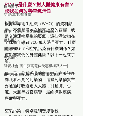
PM2.5是什麼？對人體健康有害？
自然醫學
您我如何改善空氣污染
功能/草本/營養學
心靈花園
根據世界衛生組織（WHO）的資料顯
示，不管是籠罩在城市上空的霧霾，或
健康工作坊、健康專題講座重温
是交通運輸產生的廢氣，這些污染物在
最新通知
全球每年導致 700 萬人過早死亡。什麼
是 PM2.5？和空氣污染有什麼關係？如
推薦閱讀
何影響我們的身體健康？以下一起來了
專業顧問
解。
關愛社會[養生寶高電位受惠機構及人士]
每一天，您我呼吸的空氣中存在著許多
倍活幹細胞CD34活性蛋白臨床個案
肉眼看不見的污染物，這些污染物質主
要通過呼吸道進入人體，引起肺、心
臟、大腦等器官病變，最終導致疾病、
癌症與死亡。
空氣污染，特別是細懸浮微粒