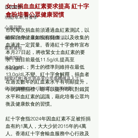
女士捐血血紅素要求提高 紅十字
自然醫學
會盼培養公眾健康習慣
功能/草本/營養學
心靈花園
市民每次捐血前須通過血紅素測試，以
確保自身健康如沒有貧血，以及收集的
健康工作坊、健康專題講座重温
血液達一定質量。香港紅十字會昨宣布
最新通知
本月27日起，將收緊女士血紅素的要
推薦閱讀
求，由目前最低11.5g/dL提高至
12.0g/dL；男士的標準則維持在最低
專業顧問
13.0g/dL不變。紅十字會解釋，捐血者
關愛社會[養生寶高電位受惠機構及人士]
在過去數年的紅血素水平有明顯提升，
倍活幹細胞CD34活性蛋白臨床個案
今次調整指標，盼可以提升市民對鐵質
水平和血紅素的認識，藉此培養公眾均
衡及健康飲食的習慣。
紅十字會指2024年因血紅素不足被拒捐
血有約1萬人，大大少於2015年的4萬
人。香港紅十字會輸血服務中心行政及