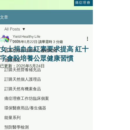
痛症理療
文章
All Posts
Yield Healthy Life
All Posts
2025年5月22日
讀畢需時 3 分鐘
女士捐血血紅素要求提高 紅十
盈康社綜合理療中心服務範圍
字會盼培養公眾健康習慣
健康新知
已更新：
2025年5月24日
訂購天然營養補充品
訂購天然個人護理品
訂購天然有機素食品
痛症理療工作坊臨床個案
環保醫療用品/養生儀器
能量系列
預防醫學檢測