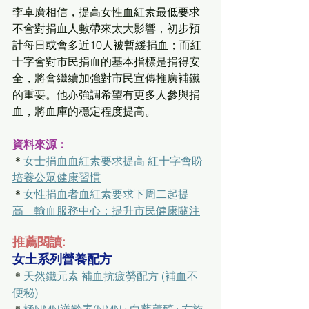
李卓廣相信，提高女性血紅素最低要求
不會對捐血人數帶來太大影響，初步預
計每日或會多近10人被暫緩捐血；而紅
十字會對市民捐血的基本指標是捐得安
全，將會繼續加強對市民宣傳推廣補鐵
的重要。他亦強調希望有更多人參與捐
血，將血庫的穩定程度提高。
資料來源：
＊
女士捐血血紅素要求提高 紅十字會盼
培養公眾健康習慣
＊
女性捐血者血紅素要求下周二起提
高　輸血服務中心：提升市民健康關注
推薦閱讀:
女土系列營養配方
＊
天然鐵元素 補血抗疲勞配方 (補血不
便秘)