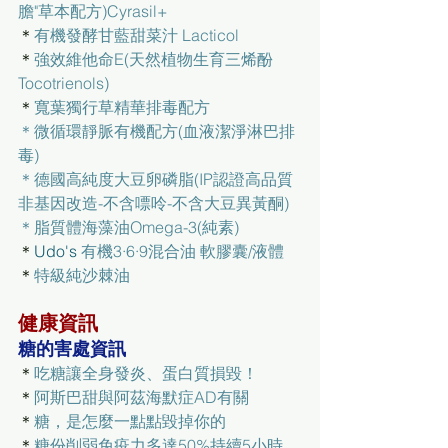
膽"草本配方)Cyrasil+
＊
有機發酵甘藍甜菜汁 Lacticol
＊
強效維他命E(天然植物生育三烯酚
Tocotrienols)
＊
寬葉獨行草精華排毒配方
＊
微循環靜脈有機配方(血液潔淨淋巴排
毒)
＊
德國高純度大豆卵磷脂(IP認證高品質
非基因改造-不含嘌呤-不含大豆異黃酮)
＊
脂質體海藻油Omega-3(純素)
＊
Udo's 
有機3·6·9混合油 軟膠囊/液體
＊
特級純沙棘油
健康資訊
糖的害處資訊
＊
吃糖讓全身發炎、蛋白質損毀！
＊
阿斯巴甜與阿茲海默症AD有關
＊
糖，是怎麼一點點毀掉你的
＊
糖份削弱免疫力多達50%持續5小時