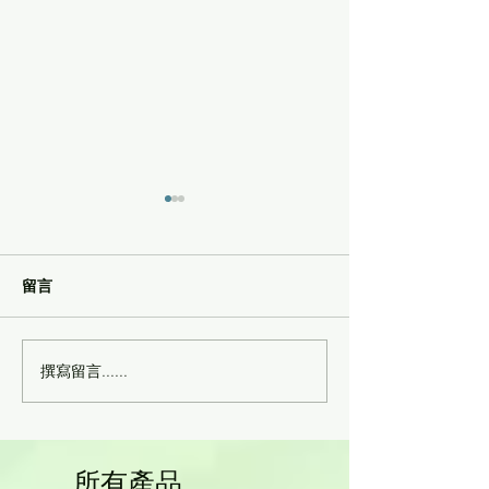
留言
撰寫留言......
幹細胞回輸後，身體一年
幹細胞抗衰老 -
內的變化有哪些？
糾纏
所有產品