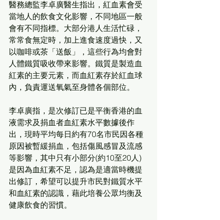
醫務總監李卓廣醫生指出，紅血素會受
當地人的飲食文化影響，不同地區一般
會有不同指標。大部分港人生活忙碌，
常常食無定時，加上進食速度過快，又
以咖啡或茶「送飯」，這些行為均會對
人體鐵質吸收帶來影響。鐵質是製造血
紅素的主要元素，而血紅素存於紅血球
內，負責運送氧氣至身體各個部位。
李卓廣指，是次修訂已是平衡香港的血
液需求及捐血者血紅素水平數據後作
出，現時平均每日約有70名市民因各種
原因被暫緩捐血，包括傷風感冒及流感
等影響，其中只有小部分(約10至20人)
是因為血紅素不足，認為是適當時機提
出修訂，希望可以提升市民對鐵質水平
和血紅素的認識，藉此培養公眾均衡及
健康飲食的習慣。