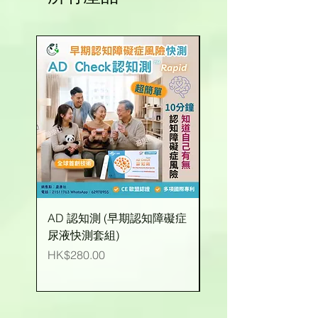
AD 認知測 (早期認知障礙症
有機玉米粒 (台灣產)
尿液快測套組)
價格
HK$25.00
價格
HK$280.00