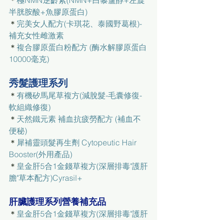
＊
極NMN逆齡素(NMN+白藜蘆醇+左旋
半胱胺酸+魚膠原蛋白)
＊
完美女人配方(卡琪花、泰國野葛根)-
補充女性雌激素
＊
複合膠原蛋白粉配方 (酶水解膠原蛋白
10000毫克)
秀髮護理系列
＊
有機矽馬尾草複方(減脫髮-毛囊修復-
軟組織修復)
＊
天然鐵元素 補血抗疲勞配方 (補血不
便秘)
＊
犀補靈頭髮再生劑 Cytopeutic Hair 
Booster(外用產品)
＊
皇金肝5合1金錢草複方(深層排毒"護肝
膽"草本配方)Cyrasil+
肝臟護理系列營養補充品
＊
皇金肝5合1金錢草複方(深層排毒"護肝