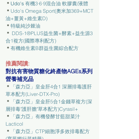
＊
Udo's 
有機3·6·9混合油 軟膠囊/液體
＊
Udo's Omega Sport(奧米加369+MCT
油+薑黃+維生素D)
＊
特級純沙棘油
＊ 
DDS-1®PLUS益生菌+酵素+益生源3
合1複方(國際專利配方)
＊
有機維生素B群益生菌綜合配方
推薦閱讀:
對抗有害物質糖化終產物AGEs系列
營養補充品
＊
「森力亞」皇金肝4合1 深層排毒護肝
草本配方(Liver-DTX-Pro)
＊
「森力亞」皇金肝5合1金錢草複方(深
層排毒"護肝膽"草本配方)Cyrasil+
＊
「森力亞」有機發酵甘藍甜菜汁 
Lacticol
＊
「森力亞」CTP細胞淨多效排毒配方
(寬葉獨行菜精華)