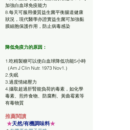
加強白血球免疫能力
8.每天可服用優質益生菌平衡腸道健康
狀況，現代醫學亦證實益生菌可加強黏
膜細胞保護作用，防止病毒感染
降低免疫力的原因：
1.吃精製糖可以使白血球降低功能5小時
（Am J Clin Nutr. 1973 Nov1.）
2.失眠
3.過度情緒壓力
4.攝取超過肝腎能負荷的毒素，如化學
毒素、煎炸食物、防腐劑、黃曲霉素等
有毒物質
推薦閱讀
 ★
天然/有機調味料
★