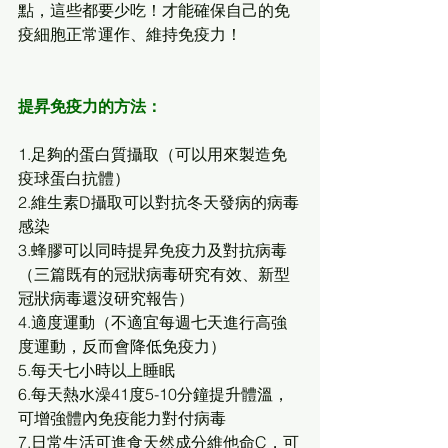
點，這些都要少吃！才能確保自己的免
疫細胞正常運作、維持免疫力！ 
提昇免疫力的方法：
1.足夠的蛋白質攝取（可以用來製造免
疫球蛋白抗體）
2.維生素D攝取可以對抗冬天發病的病毒
感染
3.蜂膠可以同時提昇免疫力及對抗病毒
（三篇既有的冠狀病毒研究有效、新型
冠狀病毒還沒研究報告）
4.適度運動（不適宜每週七天進行高強
度運動，反而會降低免疫力）
5.每天七小時以上睡眠
6.每天熱水澡41度5-10分鐘提升體溫，
可增強體內免疫能力對付病毒
7.日常生活可進食天然成分維他命C，可