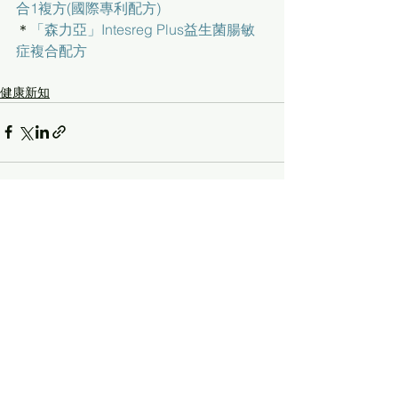
合1複方(國際專利配方)
＊
「森力亞」Intesreg Plus益生菌腸敏
症複合配方
健康新知
查看全部
最新文章