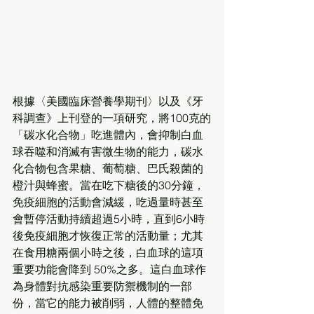
根據〈美國臨床營養學期刊〉以及《牙
科調查》上刊登的一項研究，將100克的
「碳水化合物」吃進體內，會抑制白血
球吞噬和消滅有害微生物的能力，碳水
化合物包含果糖、葡萄糖、巴氏殺菌的
橙汁與蜂蜜。當在吃下糖後的30分鐘，
免疫細胞的活動會減緩，吃過量時甚至
會暫停活動持續超過5小時，直到6小時
後免疫細胞才恢復正常的活動量；尤其
在食用糖兩個小時之後，白血球的這項
重要功能會降到 50%之多。這白血球作
為身體對抗感染重要防禦機制的一部
份，當它的能力被削弱，人體的整體免