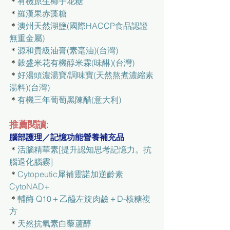
＊
有機原生椰子花糖
＊
羅漢果赤藻糖
＊
澳州天然湖鹽(國際HACCP食品認證
無重金屬)
＊
源和貴級油膏(素毫油)
(台灣)
＊
穀盛米花有機醇米霖(味醂)
(台灣)
＊
好湯頭濃湯寶/調味寶(天然熬煮濃縮素
湯料)
(台灣)
＊
有機三年葡萄黑陳醋
(意大利)
推薦閱讀:
腦部護理／記憶功能營養補充品
＊
活腦精華素[提升認知思考記憶力。抗
腦退化腦霧]
＊
Cytopeutic犀補靈諾加逆齡素
CytoNAD+
＊
輔酶 Q10＋乙醯左旋肉鹼＋D-核糖複
方
＊
天然抗氧素白藜蘆醇