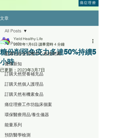
痛症理療
文章
All Posts
Yield Healthy Life
All Posts
2022年1月6日
讀畢需時 4 分鐘
糖份削弱免疫力多達50%持續5
盈康社綜合理療中心服務範圍
小時
健康新知
已更新：
2023年3月7日
訂購天然營養補充品
訂購天然個人護理品
訂購天然有機素食品
痛症理療工作坊臨床個案
環保醫療用品/養生儀器
能量系列
預防醫學檢測