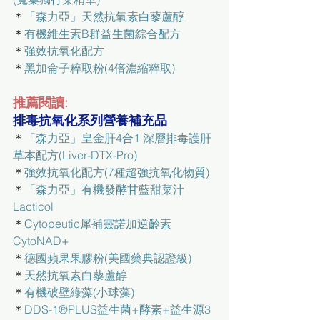
＊
「森力亞」
天然抗氧素白藜蘆醇
＊
有機維生素B群益生菌綜合配方
＊
強效抗氧化配方
＊
黑加侖子粹取粉(4倍濃縮粹取)
推薦閱讀:
排毒抗氧化系列營養補充品
＊
「森力亞」皇金肝4合1 深層排毒護肝
草本配方(Liver-DTX-Pro)
＊
強效抗氧化配方(7種超強抗氧化物質)
＊
「森力亞」有機
發酵甘藍甜菜汁 
Lacticol
＊
Cytopeutic犀補靈諾加逆齡素
CytoNAD+
＊
德國蘋果果膠粉(美國藥典認證級)
＊
天然抗氧素白藜蘆醇
＊
有機破壁綠藻(小球藻)
＊
DDS-1®PLUS益生菌+酵素+益生源3