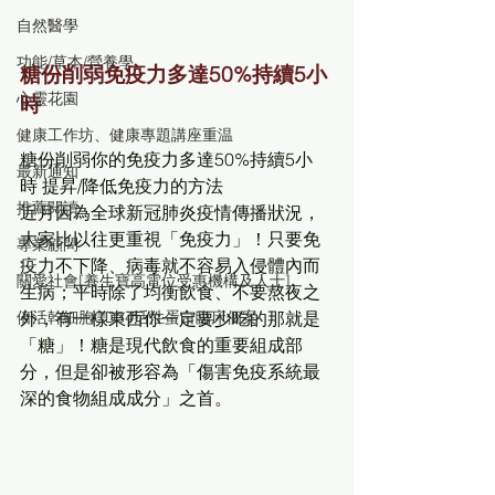
自然醫學
功能/草本/營養學
糖份削弱免疫力多達50%持續5小
心靈花園
時
健康工作坊、健康專題講座重温
糖份削弱你的免疫力多達50%持續5小
最新通知
時 提昇/降低免疫力的方法
推薦閱讀
近月因為全球新冠肺炎疫情傳播狀況，
大家比以往更重視「免疫力」！只要免
專業顧問
疫力不下降、病毒就不容易入侵體內而
關愛社會[養生寶高電位受惠機構及人士]
生病；平時除了均衡飲食、不要熬夜之
外，有一樣東西你一定要少吃的那就是
倍活幹細胞CD34活性蛋白臨床個案
「糖」！糖是現代飲食的重要組成部
分，但是卻被形容為「傷害免疫系統最
深的食物組成成分」之首。