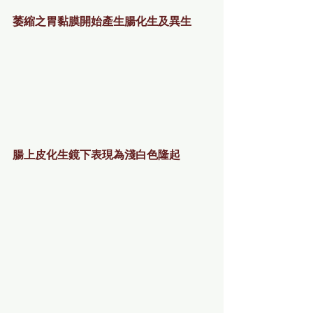
萎縮之胃黏膜開始產生腸化生及異生
腸上皮化生鏡下表現為淺白色隆起