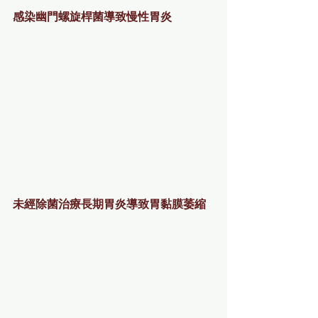
感染幽門螺旋桿菌導致慢性胃炎
未經除菌治療長期胃炎導致胃黏膜萎縮