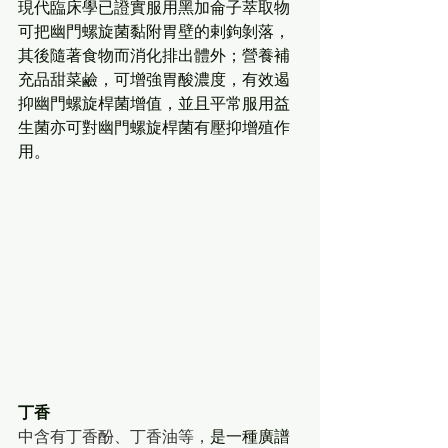
現代臨床學已證實服用黑加侖子萃取物
可把幽門螺旋菌黏附胃壁的剌鉤剝落，
其後隨著食物而消化排出體外；營養補
充品甜菜鹼，可增強胃酸濃度，有效遏
抑幽門螺旋桿菌增值，並且平常服用益
生菌亦可對幽門螺旋桿菌有壓抑增殖作
用。
丁香
中含有丁香酚、丁香油等，
是一種廣譜