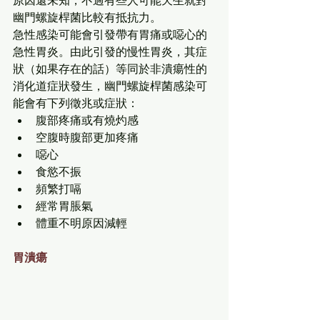
幽門螺旋桿菌比較有抵抗力。
急性感染可能會引發帶有胃痛或噁心的
急性胃炎。由此引發的慢性胃炎，其症
狀（如果存在的話）等同於非潰瘍性的
消化道症狀發生，幽門螺旋桿菌感染可
能會有下列徵兆或症狀：
腹部疼痛或有燒灼感
空腹時腹部更加疼痛
噁心
食慾不振
頻繁打嗝
經常胃脹氣
體重不明原因減輕
胃潰瘍