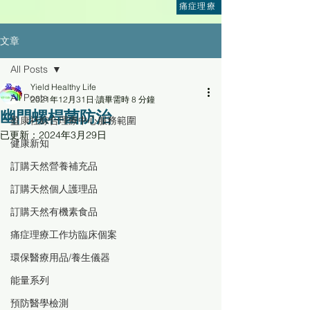
痛症理療
文章
All Posts
Yield Healthy Life
All Posts
2021年12月31日
讀畢需時 8 分鐘
幽門螺桿菌防治
盈康社綜合理療中心服務範圍
已更新：
2024年3月29日
健康新知
訂購天然營養補充品
訂購天然個人護理品
訂購天然有機素食品
痛症理療工作坊臨床個案
環保醫療用品/養生儀器
能量系列
預防醫學檢測