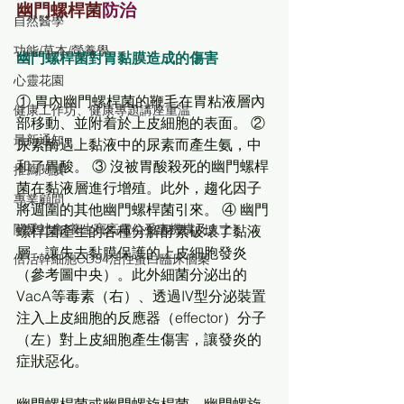
幽門螺桿菌
防治
自然醫學
功能/草本/營養學
幽門螺桿菌對胃黏膜造成的傷害
心靈花園
① 胃內幽門螺桿菌的鞭毛在胃粘液層內
健康工作坊、健康專題講座重温
部移動、並附着於上皮細胞的表面。 ② 
最新通知
尿素酶遇上黏液中的尿素而產生氨，中
和了胃酸。 ③ 沒被胃酸殺死的幽門螺桿
推薦閱讀
菌在黏液層進行增殖。此外，趨化因子
專業顧問
將週圍的其他幽門螺桿菌引來。 ④ 幽門
關愛社會[養生寶高電位受惠機構及人士]
螺桿菌產生的各種分解酵素破壞了黏液
層，讓失去黏膜保護的上皮細胞發炎
倍活幹細胞CD34活性蛋白臨床個案
（參考圖中央）。此外細菌分泌出的
VacA等毒素（右）、透過IV型分泌裝置
注入上皮細胞的反應器（effector）分子
（左）對上皮細胞產生傷害，讓發炎的
症狀惡化。
幽門螺桿菌或幽門螺旋桿菌、幽門螺旋