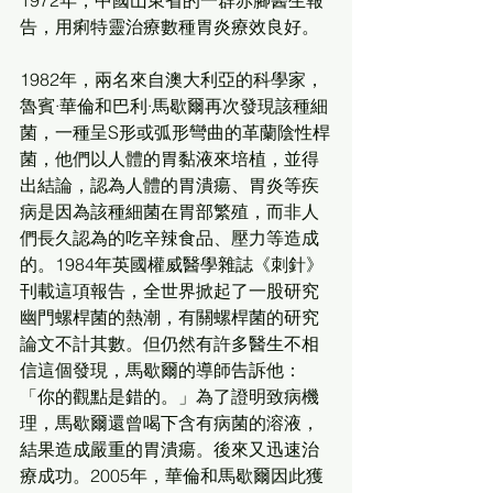
告，用痢特靈治療數種胃炎療效良好。
1982年，兩名來自澳大利亞的科學家，
魯賓·華倫和巴利·馬歇爾再次發現該種細
菌，一種呈S形或弧形彎曲的革蘭陰性桿
菌，他們以人體的胃黏液來培植，並得
出結論，認為人體的胃潰瘍、胃炎等疾
病是因為該種細菌在胃部繁殖，而非人
們長久認為的吃辛辣食品、壓力等造成
的。1984年英國權威醫學雜誌《刺針》
刊載這項報告，全世界掀起了一股研究
幽門螺桿菌的熱潮，有關螺桿菌的研究
論文不計其數。但仍然有許多醫生不相
信這個發現，馬歇爾的導師告訴他：
「你的觀點是錯的。」為了證明致病機
理，馬歇爾還曾喝下含有病菌的溶液，
結果造成嚴重的胃潰瘍。後來又迅速治
療成功。2005年，華倫和馬歇爾因此獲