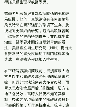
得諾貝爾生理學或醫學獎。
醫學界對該菌與胃部疾病關係的認知較
為緩慢，他們一直認為沒有任何細菌能
夠長時間在胃部強酸的環境下生存。及
後經過更詳細的研究，包括馬歇爾曾喝
下試管內的桿菌得到胃炎，並以抗生素
治療，醫學界才開始改變對胃病的看
法。美國國立衛生研究院（NIH）提出大
多數常見的胃炎疾病均由幽門螺桿菌所
造成，在治療過程應加入抗生素。
在正確認識該細菌以前，胃潰瘍病人通
常會以中和胃酸及減少分泌的藥物來治
療，但經此方法治療後大多會復發。而
胃炎患者則會服用鹼式柳酸鉍，這方法
通常會見效，當時人們仍不知道其機
制，後來才發現藥物中的柳酸鹽會殺死
胃部的桿菌，可作為抗生素。現時，這