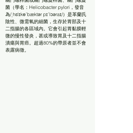
菌（學名：Helicobacter pylori，發音
為/ˌhɛlɪkɵˈbæktər pɪˈlɔəraɪ/）是革蘭氏
陰性、微需氧的細菌，生存於胃部及十
二指腸的各區域內。它會引起胃黏膜輕
微的慢性發炎，甚或導致胃及十二指腸
潰瘍與胃癌。超過80%的帶原者並不會
表露病徵。