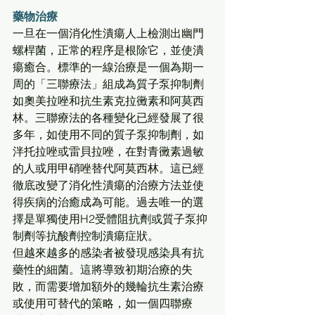
藥物治療
一旦在一個消化性潰瘍人上檢測出幽門
螺桿菌，正常的程序是根除它，並使潰
瘍癒合。標準的一線治療是一個為期一
周的「三聯療法」組成為質子泵抑制劑
如奧美拉唑和抗生素克拉黴素和阿莫西
林。三聯療法的各種變化已經發展了很
多年，如使用不同的質子泵抑制劑，如
泮托拉唑或雷貝拉唑，在對青黴素過敏
的人或用甲硝唑替代阿莫西林。這已經
徹底改變了消化性潰瘍的治療方法並使
得疾病的治癒成為可能。過去唯一的選
擇是單獨使用H2受體阻抗劑或質子泵抑
制劑等抗酸劑控制潰瘍症狀。
但越來越多的感染者被發現感染具有抗
藥性的細菌。這將導致初期治療的失
敗，而需要增加額外的幾輪抗生素治療
或使用可替代的策略，如一個四聯療