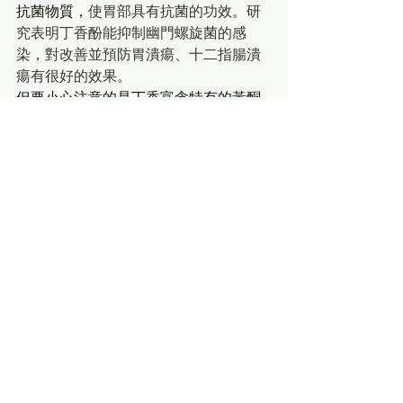
抗菌物質，
使胃部具有抗菌的功效。研
究表明丁香酚能抑制幽門螺旋菌的感
染，對改善並預防胃潰瘍、十二指腸潰
瘍有很好的效果。
但要小心注意的是丁香富含特有的黃酮
類化合物，對人體具有薄血作用防止血
小板凝聚，丁香酚黃酮類化合物是藉着
壓抑一個叫「核因子KB」（NFkB、
Nuclear Factor kappa B）凝血的蛋白質
分泌，若因心血管病症者正服用抗凝血
藥物例如阿司匹靈(Aspirin)、柏域斯 
(Plavix) 的人士 ，不建議以丁香作為對
付幽門螺旋菌，恐防薄血藥物再加上服
用過量丁香會產生潛在血管內出血問
題，已知自身血小板不足者，日常生活
建議最好少服用丁香。