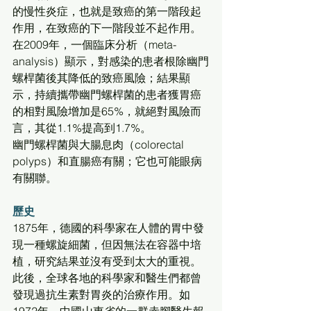
的慢性炎症，也就是致癌的第一階段起
作用，在致癌的下一階段並不起作用。 
在2009年，一個臨床分析（meta-
analysis）顯示，對感染的患者根除幽門
螺桿菌後其降低的致癌風險；結果顯
示，持續攜帶幽門螺桿菌的患者獲胃癌
的相對風險增加是65%，就絕對風險而
言，其從1.1%提高到1.7%。
幽門螺桿菌與大腸息肉（colorectal 
polyps）和直腸癌有關；它也可能眼病
有關聯。
歷史
1875年，德國的科學家在人體的胃中發
現一種螺旋細菌，但因無法在容器中培
植，研究結果並沒有受到太大的重視。
此後，全球各地的科學家和醫生們都曾
發現過抗生素對胃炎的治療作用。如
1972年，中國山東省的一群赤腳醫生報