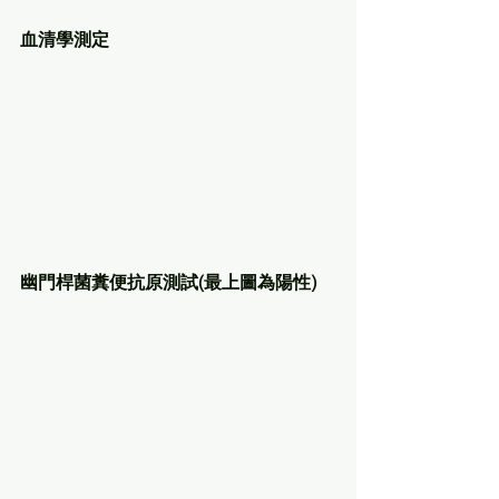
血清學測定
幽門桿菌糞便抗原測試(最上圖為陽性)