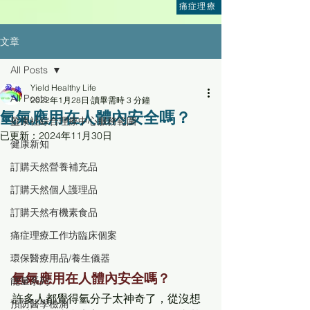
痛症理療
文章
All Posts
Yield Healthy Life
All Posts
2022年1月28日
讀畢需時 3 分鐘
氫氣應用在人體內安全嗎？
盈康社綜合理療中心服務範圍
已更新：
2024年11月30日
健康新知
訂購天然營養補充品
訂購天然個人護理品
訂購天然有機素食品
痛症理療工作坊臨床個案
環保醫療用品/養生儀器
氫氣應用在人體內安全嗎？ 
能量系列
許多人都覺得氫分子太神奇了，從沒想
預防醫學檢測