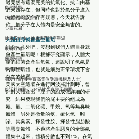
過竟然有這麼完美的抗氧化、抗自由基
自然醫學
的東西存在，但同時也對於氫分子進入
人體是否安全存有疑慮，今天就告訴
功能/草本/營養學
你：氫分子在人體內是安全無害的。
心靈花園
健康工作坊、健康專題講座重温
人體自身就會產生氫氣
很令人意外吧，沒想到我們人體自身就
最新通知
會產生氫氣呢！根據研究顯示，人體大
推薦閱讀
腸的細菌會產生氫氣，這說明了氫氣是
內源性氣體，也就是細胞正常環境下會
專業顧問
存在的物質。
關愛社會[養生寶高電位受惠機構及人士]
美國太空總署在進行阿波羅計劃時，曾
倍活幹細胞CD34活性蛋白臨床個案
針對人體產出「屁」的組成做詳細的研
究，結果發現我們的屁主要的組成為
氮、氫、二氧化碳、甲烷、氧等無臭味
氣體，另外是微量的氨、硫化氫、吲
哚、糞臭素、揮發性胺、揮發性脂肪酸
等惡臭氣體。不過將產生惡臭的全部氣
體集中起來，體積分數也不到1%。在氣