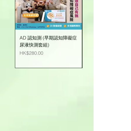
AD 認知測 (早期認知障礙症
有機玉米粒 (台灣產)
尿液快測套組)
價格
HK$25.00
價格
HK$280.00