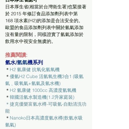
日本厚生省(相當於台灣衛生署)也緊接著
於 2015 年修訂食品添加劑列表中第 
168 項水素(H2)的添加是合法安全的。
歐盟的食品添加劑列表中關於氫氣添加
沒有量的限制，同樣證實了氫氣添加於
飲用水中視安全無虞的。
推薦閱讀:
氫水/
氫氣
機系列
＊
H2 氫康健 抗氧化氫氧機
＊
優氫H2 Cube 活氫氧生機3合1 (吸氫
氣﹑吸氧氣+氫氣及氫水機)
＊
H2 氫康健 1000cc 高濃度氫氧機
＊
韓國活氫水製造機(1.2升家庭裝)
＊捷克優樂富氫水樽-可吸氫-自動清洗功
能
＊
Nanoko日本高濃度氫水樽(飲氫水吸
氫氣)