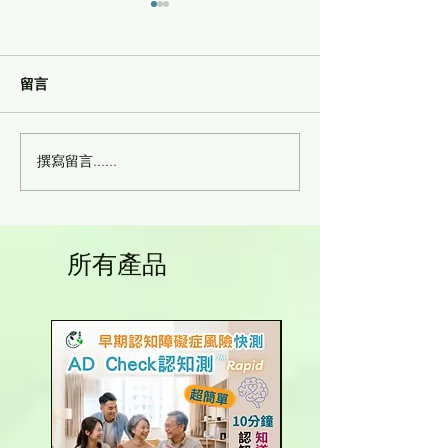
留言
撰寫留言......
沙雷肽酶消炎止痛能力強
沙雷肽酶的抗發
大 還可清血栓和代謝垃圾
保健功效
所有產品