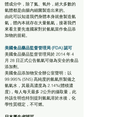
體成分中，除了氮、氧外，絕大多數的
氣體都是由腸內細菌製造出來的。 
由此可以知道我們身體本身就會製造氫
氣，體內本就存在大量氫氣，接著我們
來看主要先進國家對於氫氣當作食品添
加物的規範。
美國食品藥品監督管理局 (FDA) 認可
美國食品藥品監督管理局於 2014 年 4 
月 28 日正式公告氫氣可做為安全的食品
添加劑。
美國食品添加物安全辦公室聲明：以 
99.995% (5N5) 高純度的氫氣所製備之
氫氣水，其最高濃度為 2.14%(體積濃
度)，每人每天最多 2公升的攝取量，此
外該生明也特別提到氫氣溶於水後，化
學性質穩定，不可燃。
日本厚生省認可