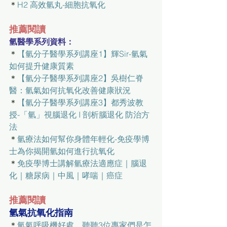
＊
H2 高效氫丸-細胞抗氧化
推薦閱讀
氫醫學系列資料：
＊
【氫分子醫學系列講座1】輝Sir-氫氣
如何提升健康質素
＊
【氫分子醫學系列講座2】吳樹仁脊
醫：氫氣如何抗氧化改善健康狀況
＊
【氫分子醫學系列講座3】都秀波教
授-「氫」視腦退化 I 剖析腦退化 防治方
法
＊
氫療法如何幫你身體年輕化-免疫學博
士為你揭開氫如何進行抗氧化
＊
免疫學博士講解氫療法適應症｜腦退
化｜糖尿病｜中風｜哮喘｜癌症
推薦閱讀
氫氣抗氧化指南
＊
氫氣呼吸機好處，聽聽3位專家們是怎