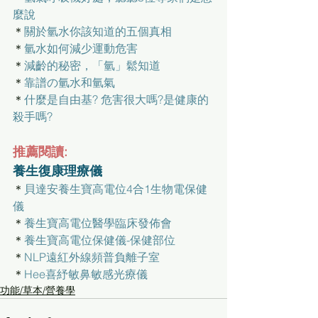
麼說
＊
關於氫水你該知道的五個真相
＊
氫水如何減少運動危害
＊
減齡的秘密，「氫」鬆知道
＊
靠譜の氫水和氫氣
＊
什麼是自由基? 危害很大嗎?是健康的
殺手嗎?
推薦閱讀:
養生復康理療儀
＊
貝達安養生寶高電位4合1生物電保健
儀
＊
養生寶高電位醫學臨床發佈會
＊
養生寶高電位保健儀-保健部位
＊
NLP遠紅外線頻普負離子室
＊
Hee喜紓敏鼻敏感光療儀
功能/草本/營養學