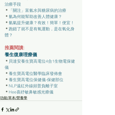
治療手段
＊
「關注」富氫水與糖尿病的治療
＊
氫為何能幫助改善人體健康？
＊
氫氣提升健康？有效！簡單！便宜！
＊
跑錯了就不是有氧運動，是在氧化身
體？
推薦閱讀:
養生復康理療儀
＊
貝達安養生寶高電位4合1生物電保健
儀
＊
養生寶高電位醫學臨床發佈會
＊
養生寶高電位保健儀-保健部位
＊
NLP遠紅外線頻普負離子室
＊
Hee喜紓敏鼻敏感光療儀
功能/草本/營養學