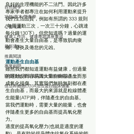
良好的生理機能的不二法門。因此許多
自然醫學
專家學者都專注在如何利用運動來提升
功能/草本/營養學
我們生活品質，例如有所謂的 333 規則
(每周運動三次，一次三十分鐘，心跳達
心靈花園
每分鐘130下)，但您知道嗎？過量的運
健康工作坊、健康專題講座重温
動會產生大量自由基，是導致肌肉痠
最新通知
痛、發炎及倦怠的元凶。
推薦閱讀
運動產生自由基
專業顧問
雖然我們都知道運動有益健康，但過量
的運動反而容易因大量自由基產生而形
關愛社會[養生寶高電位受惠機構及人士]
成氧化損傷。其實我們無時無刻都在產
倍活幹細胞CD34活性蛋白臨床個案
生自由基，而最大的來源就是粒線體產
生能量(ATP)時，伴隨產生的自由基。 
當我們運動時，需要大量的能量，也會
伴隨產生更多的自由基而提高氧化壓
力。 
適度的提高氧化壓力(也就是適度的運
動)，是有助於提升體內抗氧化系統的能