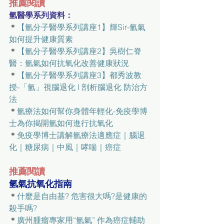
推薦閱讀
氫醫學系列資料：
＊
【氫分子醫學系列講座1】輝Sir-氫氣
如何提升健康質素
＊
【氫分子醫學系列講座2】吳樹仁脊
醫：氫氣如何抗氧化改善健康狀況
＊
【氫分子醫學系列講座3】都秀波教
授-「氫」視腦退化 I 剖析腦退化 防治方
法
＊
氫療法如何幫你身體年輕化-免疫學博
士為你揭開氫如何進行抗氧化
＊
免疫學博士講解氫療法適應症｜腦退
化｜糖尿病｜中風｜哮喘｜癌症
推薦閱讀
氫氣抗氧化指南
＊
什麼是自由基? 危害很大嗎?是健康的
殺手嗎?
＊
廣州腫瘤專家用“氫氣” 作為癌症輔助