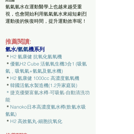
氫氣氫水在運動醫學上也越來越受重
視，也會開始利用氫氣氫水來縮短劇烈
運動後的恢復時間，提升運動效率呢！ 
推薦閱讀:
氫水/
氫氣
機系列
＊
H2 氫康健 抗氧化氫氧機
＊
優氫H2 Cube 活氫氧生機3合1 (吸氫
氣﹑吸氧氣+氫氣及氫水機)
＊
H2 氫康健 1000cc 高濃度氫氧機
＊
韓國活氫水製造機(1.2升家庭裝)
＊捷克優樂富氫水樽-可吸氫-自動清洗功
能
＊
Nanoko日本高濃度氫水樽(飲氫水吸
氫氣)
＊
H2 高效氫丸-細胞抗氧化