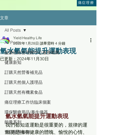
痛症理療
文章
All Posts
Yield Healthy Life
All Posts
2022年1月28日
讀畢需時 4 分鐘
氫水氫氣能提升運動表現
盈康社綜合理療中心服務範圍
已更新：
2024年11月30日
健康新知
訂購天然營養補充品
訂購天然個人護理品
訂購天然有機素食品
痛症理療工作坊臨床個案
環保醫療用品/養生儀器
氫水氫氣能提升運動表現
能量系列
我們都知道運動是很重要的，規律的運
動更是擁有健康的體魄、愉悅的心情、
預防醫學檢測