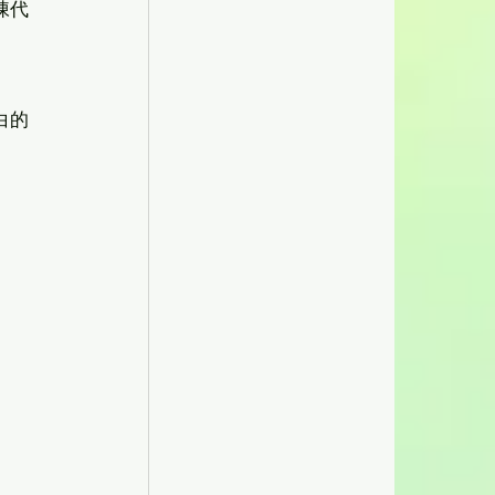
陳代
白的