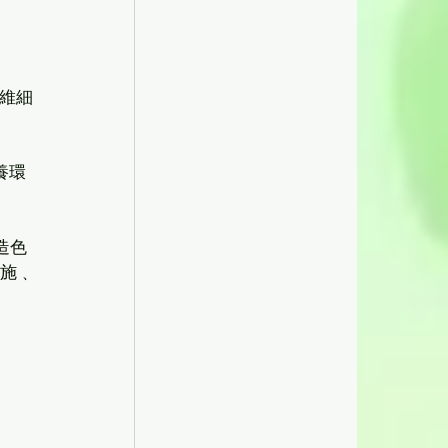
纖維細
養環
造色
設施﹑