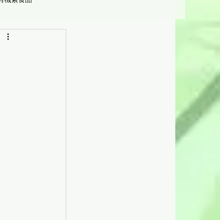
營養學
受惠機構及人士]