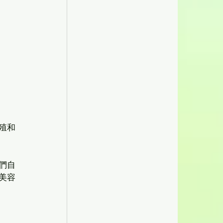
殖和
們自
美容