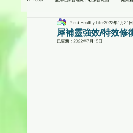
Yield Healthy Life
2022年1月21日
痛症理療工作坊臨床個案
環保醫療用品/養生
犀補靈強效/特效修
已更新：
2022年7月15日
心靈花園
健康工作坊、健康專題講座重温
倍活幹細胞CD34活性蛋白臨床個案