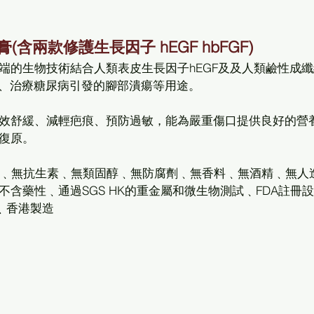
膏(含兩款修護生長因子 hEGF hbFGF)
端的生物技術結合人類表皮生長因子hEGF及及人類鹼性成
理、治療糖尿病引發的腳部潰瘍等用途。 
效舒緩、減輕疤痕、預防過敏，能為嚴重傷口提供良好的營
復原。 
S）﹑無抗生素﹑無類固醇﹑無防腐劑﹑無香料﹑無酒精﹑無人
含藥性﹑通過SGS HK的重金屬和微生物測試﹑FDA註冊
產﹑香港製造