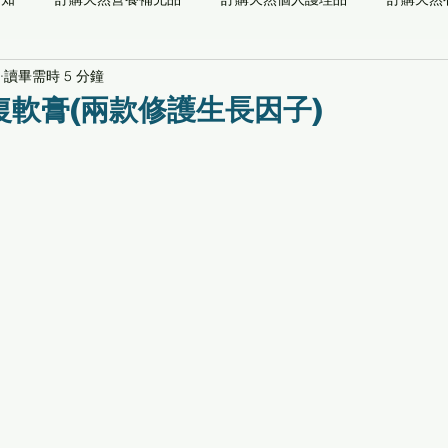
讀畢需時 5 分鐘
儀器
能量系列
預防醫學檢測
自然醫學
功能/草本/
復軟膏(兩款修護生長因子)
最新通知
推薦閱讀
專業顧問
關愛社會[養生寶高電位