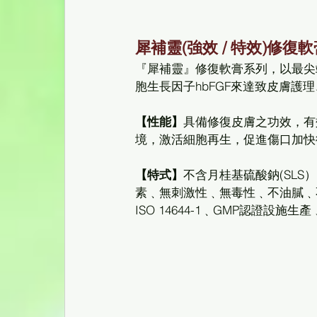
犀補靈(強效 / 特效)修復軟
『犀補靈』修復軟膏系列，以最尖
胞生長因子hbFGF來達致皮膚護
【性能】
具備修復皮膚之功效，有
境，激活細胞再生，促進傷口加快
【特式】
不含月桂基硫酸鈉(SL
素﹑無刺激性﹑無毒性﹑不油膩﹑不
ISO 14644-1﹑GMP認證設施生