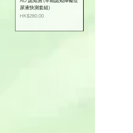
AD 認知測 (早期認知障礙症
有機玉米粒 (台灣產)
尿液快測套組)
價格
HK$25.00
價格
HK$280.00