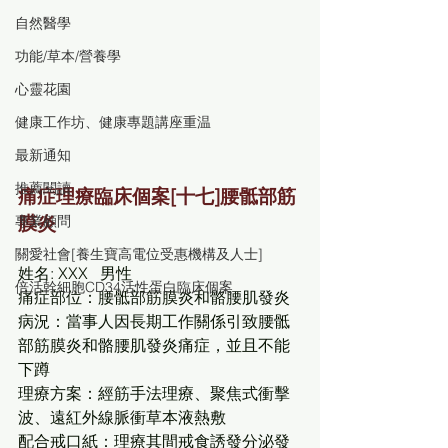
自然醫學
功能/草本/營養學
心靈花園
健康工作坊、健康專題講座重温
最新通知
推薦閱讀
痛症理療臨床個案[十七]腰骶部筋
膜炎
專業顧問
關愛社會[養生寶高電位受惠機構及人士]
姓名: XXX   男性
倍活幹細胞CD34活性蛋白臨床個案
痛症部位：腰骶部筋膜炎和骼腰肌發炎
病況：當事人因長期工作關係引致腰骶
部筋膜炎和骼腰肌發炎痛症，並且不能
下蹲
理療方案：經筋手法理療、聚焦式衝擊
波、遠紅外線脈衝草本液熱敷
配合戒口紙：理療其間戒食誘發分泌發