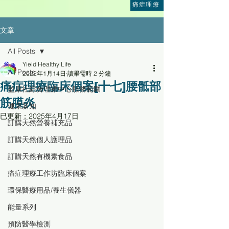
痛症理療
文章
All Posts
Yield Healthy Life
All Posts
2022年1月14日
讀畢需時 2 分鐘
痛症理療臨床個案[十七]腰骶部
盈康社綜合理療中心服務範圍
筋膜炎
健康新知
已更新：
2025年4月17日
訂購天然營養補充品
訂購天然個人護理品
訂購天然有機素食品
痛症理療工作坊臨床個案
環保醫療用品/養生儀器
能量系列
預防醫學檢測