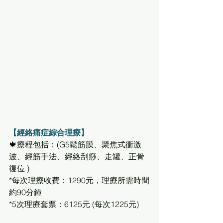
【經絡痛症綜合理療】
🍁療程包括：(G5鬆筋膜、聚焦式衝激
波、經筋手法、經絡刮痧、走罐、正骨
復位 )
*每次理療收費：1290元，理療所需時間
約90分鐘 
*5次理療套票：6125元 (每次1225元)