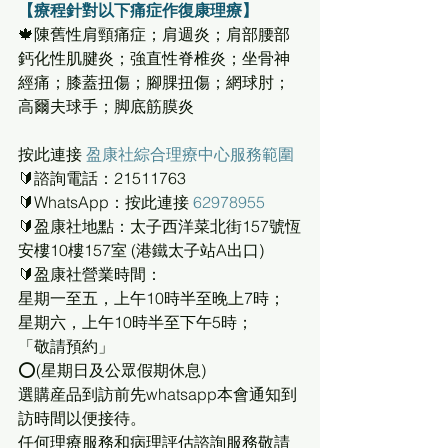
【療程針對以下痛症作復康理療】
🍁陳舊性肩頸痛症；肩週炎；肩部腰部
鈣化性肌腱炎；強直性脊椎炎；坐骨神
經痛；膝蓋扭傷；腳腂扭傷；網球肘；
高爾夫球手；脚底筋膜炎
按此連接 
盈康社綜合理療中心服務範圍
🔰諮詢電話：21511763
🔰WhatsApp：按此連接 
62978955
🔰盈康社地點：太子西洋菜北街157號恆
安樓10樓157室 (港鐵太子站A出口)
🔰盈康社營業時間：
星期一至五，上午10時半至晚上7時；
星期六，上午10時半至下午5時；
「敬請預約」
⭕(星期日及公眾假期休息)
選購産品到訪前先whatsapp本會通知到
訪時間以便接待。
任何理療服務和病理評估諮詢服務敬請