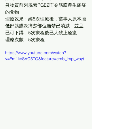
炎物質前列腺素PGE2而令筋膜產生痛症
的食物
理療效果：經5次理療後，當事人原本腰
骶部筋膜炎痛楚部位痛楚已消減，並且
已可下蹲，5次療程後已大致上痊癒
理療次數：5次療程
https://www.youtube.com/watch?
v=Fm1koSVQ5TQ&feature=emb_imp_woyt