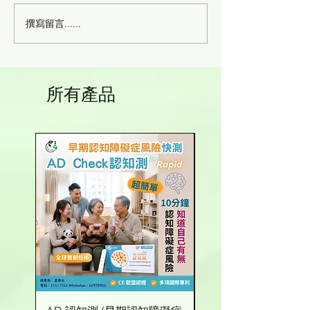
撰寫留言......
痛症理療臨床個案[四五]
痛症理療臨床個案
脚底筋膜炎、脚背水腫
尾龍骨受傷康復
所有產品