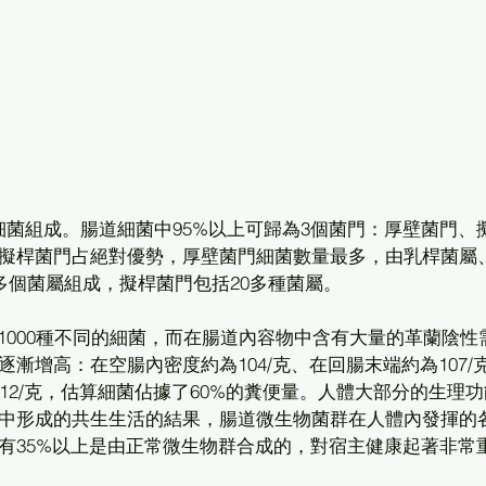
種細菌組成。腸道細菌中95%以上可歸為3個菌門：厚壁菌門、
擬桿菌門占絕對優勢，厚壁菌門細菌數量最多，由乳桿菌屬
多個菌屬組成，擬桿菌門包括20多種菌屬。 
到1000種不同的細菌，而在腸道內容物中含有大量的革蘭陰性
漸增高：在空腸內密度約為104/克、在回腸末端約為107/
12/克，估算細菌佔據了60%的糞便量。人體大部分的生理
中形成的共生生活的結果，腸道微生物菌群在人體內發揮的
有35%以上是由正常微生物群合成的，對宿主健康起著非常