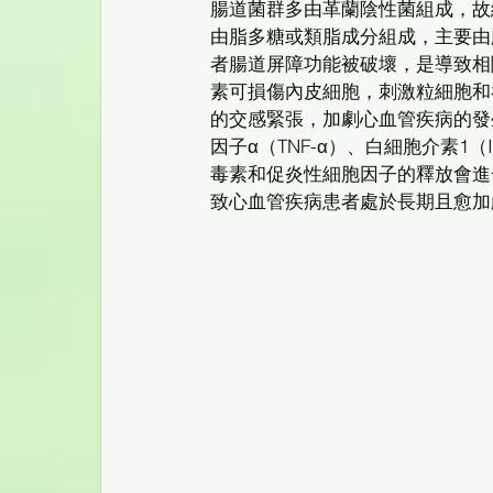
腸道菌群多由革蘭陰性菌組成，故
由脂多糖或類脂成分組成，主要由
者腸道屏障功能被破壞，是導致相
素可損傷內皮細胞，刺激粒細胞和
的交感緊張，加劇心血管疾病的發
因子α（TNF-α）、白細胞介素1（
毒素和促炎性細胞因子的釋放會進
致心血管疾病患者處於長期且愈加