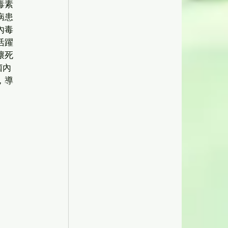
毒素
病患
內毒
活躍
壞死
菌內
，導