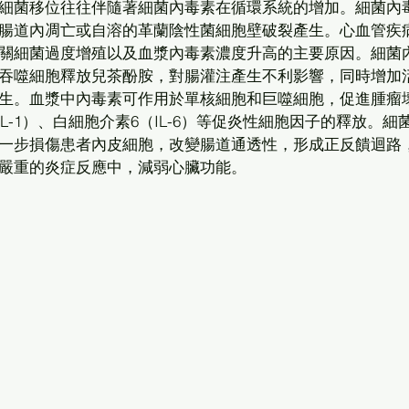
細菌移位往往伴隨著細菌內毒素在循環系統的增加。細菌內
腸道內凋亡或自溶的革蘭陰性菌細胞壁破裂產生。心血管疾
關細菌過度增殖以及血漿內毒素濃度升高的主要原因。細菌
吞噬細胞釋放兒茶酚胺，對腸灌注產生不利影響，同時增加
生。血漿中內毒素可作用於單核細胞和巨噬細胞，促進腫瘤
IL-1）、白細胞介素6（IL-6）等促炎性細胞因子的釋放。細
一步損傷患者內皮細胞，改變腸道通透性，形成正反饋迴路
嚴重的炎症反應中，減弱心臟功能。  