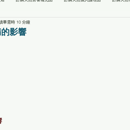
讀畢需時 10 分鐘
儀器
能量系列
預防醫學檢測
自然醫學
功能/草本/
病的影響
最新通知
推薦閱讀
專業顧問
關愛社會[養生寶高電位
響