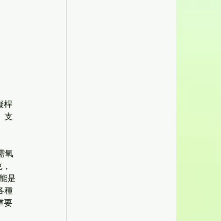
擬桿
、支
需氧
克，
功能是
各種
重要