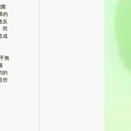
細菌
障的
激反
。而
造成
乎無
攝
初的
這些