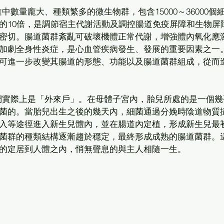
數量龐大、種類繁多的微生物群，包含15000～36000個
的10倍，是調節宿主代謝活動及調控腸道免疫屏障和生物屏
密切。腸道菌群紊亂可破壞機體正常代謝，增強體內氧化應
加劇全身性炎症，是心血管疾病發生、發展的重要因素之一
可進一步改變其腸道的形態、功能以及腸道菌群組成，從而
們實際上是「外來戶」。在母體子宮內，胎兒所處的是一個幾
菌的。當胎兒出生之後的幾天內，細菌通過分娩時陰道物質
入等途徑進入新生兒體內，並在腸道內定植，形成新生兒最
菌群的種類結構逐漸趨於穩定，最終形成成熟的腸道菌群。
的定居到人體之內，悄無聲息的與主人相隨一生。