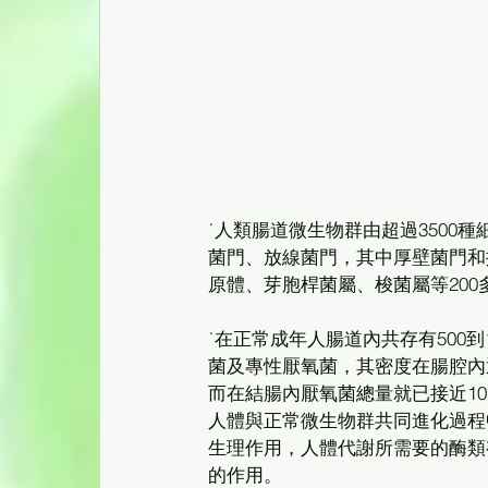
˙人類腸道微生物群由超過3500
菌門、放線菌門，其中厚壁菌門和
原體、芽胞桿菌屬、梭菌屬等200
˙在正常成年人腸道內共存有500
菌及專性厭氧菌，其密度在腸腔內逐
而在結腸內厭氧菌總量就已接近10
人體與正常微生物群共同進化過程
生理作用，人體代謝所需要的酶類
的作用。