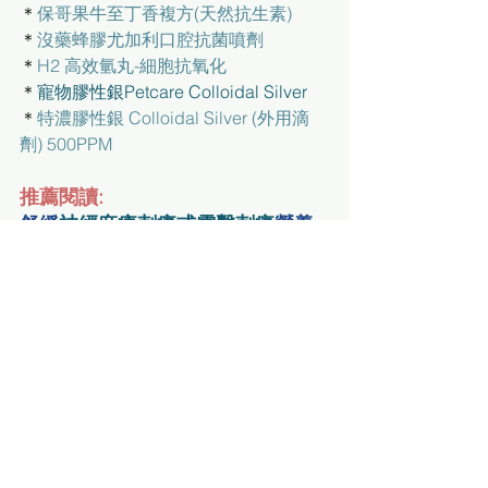
＊
保哥果牛至丁香複方(天然抗生素)
＊
沒藥蜂膠尤加利口腔抗菌噴劑
＊
H2 高效氫丸-細胞抗氧化
＊
寵物膠性銀Petcare Colloidal Silver
＊
特濃膠性銀 Colloidal Silver (外用滴
劑) 500PPM
推薦閱讀:
舒緩
神經麻痺刺痛或電擊刺痛
營養
補充品系列
＊
草本消炎鎮痛配方(慢性痛症首選-口服
粉劑)
＊
強效抗氧化配方(7種超強抗氧化物質)
＊
皇金肝5合1金錢草複方(深層排
毒"護肝膽"草本配方)Cyrasil+
organicoil
健康新知