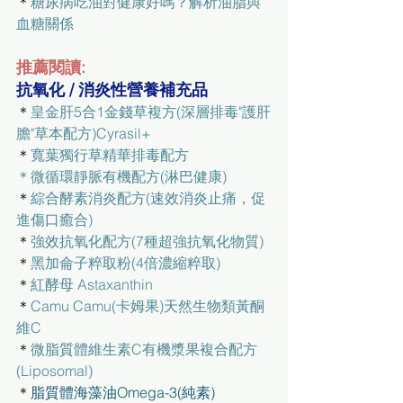
＊
糖尿病吃油對健康好嗎？解析油脂與
血糖關係
推薦閱讀:
抗氧化 / 消炎性營養補充品
＊
皇金肝5合1金錢草複方(深層排毒"護肝
膽"草本配方)Cyrasil+
＊
寬葉獨行草精華排毒配方
＊
微循環靜脈有機配方(淋巴健康)
＊
綜合酵素消炎配方(速效消炎止痛，促
進傷口癒合)
＊
強效抗氧化配方(7種超強抗氧化物質)
＊
黑加侖子粹取粉(4倍濃縮粹取)
＊
紅酵母 Astaxanthin
＊
Camu Camu(卡姆果)天然生物類黃酮
維C
＊
微脂質體維生素C有機漿果複合配方
(Liposomal)
＊
脂質體海藻油Omega-3(純素)