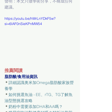
聲明：本文只做學術分享，不構成任何
建議。
https://youtu.be/hWrLnYDkF5w?
si=6IAF0nSieKPnMW54
推薦閱讀
脂肪酸/食用油資訊
＊
詳細認識奥米加Omega脂肪酸家族營
養學
＊
如何挑選魚油 - EE、rTG、TG了解魚
油型態挑選攻略
＊
奶粉中需要添加DHA和AA嗎？