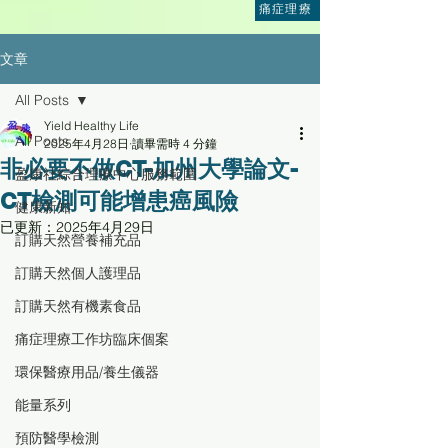
痛症理療
文章
All Posts
Yield Healthy Life
All Posts
2025年4月28日
讀畢需時 4 分鐘
非必要不做CT-加州大學論文-
盈康社綜合理療中心服務範圍
CT檢測可能增患癌風險
健康新知
已更新：
2025年4月29日
訂購天然營養補充品
訂購天然個人護理品
訂購天然有機素食品
痛症理療工作坊臨床個案
環保醫療用品/養生儀器
能量系列
預防醫學檢測