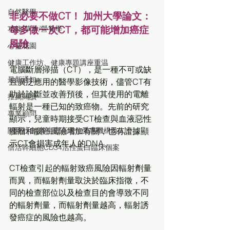
自然醫學
非必要不做CT！ 加州大學論文：
每多做一次CT，都可能增加癌症
功能/草本/營養學
風險
心靈花園
健康工作坊、健康專題講座重温
電腦斷層掃描（CT），是一種不可或缺
最新通知
且廣泛應用的醫學影像技術，儘管CT有
助於診斷並改善預後，但其使用的電離
推薦閱讀
輻射是一種已知的致癌物。先前的研究
專業顧問
顯示，兒童時期接受CT檢查與血液惡性
腫瘤和腦癌風險增加有關，也有證據顯
關愛社會[養生寶高電位受惠機構及人士]
示CT會損害成年人的DNA。
倍活幹細胞CD34活性蛋白臨床個案
CT檢查引起的輻射致癌風險因輻射劑量
而異，而輻射劑量取決於臨床指徵，不
同的檢查部位以及檢查目的會導致不同
的輻射劑量，而輻射劑量越高，輻射誘
發癌症的風險也越高。